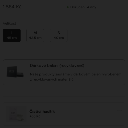
1 584 Kč
Doručení: 4 dny
Velikost
L
M
S
45 cm
42.5 cm
40 cm
Dárkové balení (recyklované)
Naše produkty zasíláme v dárkovém balení vyrobeném
z recyklovaných materiálů
Čistící hadřík
+65 Kč