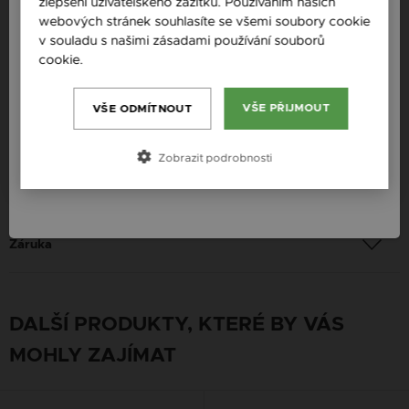
zlepšení uživatelského zážitku. Používáním našich
Česká republika / CZ
Ryzost: 925 sterlingové stříbro
webových stránek souhlasíte se všemi soubory cookie
Slovensko / SK
v souladu s našimi zásadami používání souborů
Barva: Stříbrná, Hnědá, Zelená
cookie.
Více informací
Slovenija / SI
Určení: Žena
Magyarország / HU
VŠE PŘIJMOUT
VŠE ODMÍTNOUT
Platba
Österreich / AT
Zobrazit podrobnosti
România / RO
Doručení
Záruka
DALŠÍ PRODUKTY, KTERÉ BY VÁS
MOHLY ZAJÍMAT