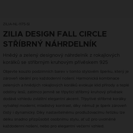
ZILIA-NL-1175-SI
ZILIA DESIGN FALL CIRCLE
STŘÍBRNÝ NÁHRDELNÍK
Hnědý a zelený designový náhrdelník z rokajlových
korálků se stříbrným kruhovým přívěskem 925
Objevte kouzlo podzimních barev v tomto stylovém šperku, který je
zároveň ideální pro každodenní nošení. Harmonická kombinace
zelených a hnědých rokajlových korálků evokuje klid přírody a teplé
odstíny lesů, zatímco jemně se třpytící stříbrný kruhový přívěsek
dodává vzhledu zvláštní elegantní akcent. Třpytivé stříbrné korálky
vytvářejí moderní, mladistvý kontrast, díky němuž je šperk zároveň
čistý i dynamický. Díky nastavitelnému prodlužovacímu řetízku lze
délku snadno přizpůsobit osobnímu stylu, ať už pro uvolněné
každodenní nošení, nebo pro elegantní večerní vzhled.