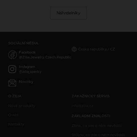
Náhrdelníky
SOCIÁLNÍ MÉDIA
Česká republika / CZ
Facebook
@Zilia.Jewelry.Czech.Republic
Instagram
@zilia_sperky
Novinky
O ZILIA
ZÁKAZNICKÝ SERVIS
Nové produkty
info@zilia.cz
O nás
ZÁKLADNÍ ZNALOSTI
Kontakty
Zlato, co jste o něm nevěděli
Stříbro, co jste o něm nevěděli