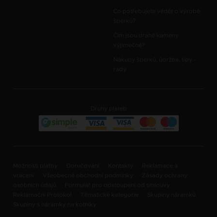
Co potřebujete vědět o výrobě
šperků?
Čím jsou drahé kameny
výjimečné?
Nákupy šperků, údržba, tipy -
rady
Druhy plateb
Možnosti platby
Doručování
Kontakty
Reklamace a
vrácení
Všeobecné obchodní podmínky
Zásady ochrany
osobních údajů
Formulář pro odstoupení od smlouvy
Reklamační Protokol
Tématické kategorie
Skupiny náramků
Skupiny s náramky na kotníky