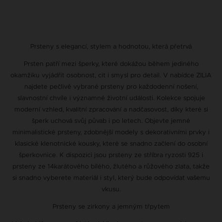
Prsteny s elegancí, stylem a hodnotou, která přetrvá
Prsten patří mezi šperky, které dokážou během jediného
okamžiku vyjádřit osobnost, cit i smysl pro detail. V nabídce ZILIA
najdete pečlivě vybrané prsteny pro každodenní nošení,
slavnostní chvíle i významné životní události. Kolekce spojuje
moderní vzhled, kvalitní zpracování a nadčasovost, díky které si
šperk uchová svůj půvab i po letech. Objevte jemné
minimalistické prsteny, zdobnější modely s dekorativními prvky i
klasické klenotnické kousky, které se snadno začlení do osobní
šperkovnice. K dispozici jsou prsteny ze stříbra ryzosti 925 i
prsteny ze 14karátového bílého, žlutého a růžového zlata, takže
si snadno vyberete materiál i styl, který bude odpovídat vašemu
vkusu.
Prsteny se zirkony a jemným třpytem