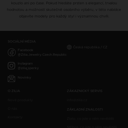
kouzlo ani po čase. Pokud hledáte prsten s elegancí, trvalou
hodnotou a možností skutečně osobního výběru, v této nabídce
objevíte modely pro každý styl i významnou chvíli.
SOCIÁLNÍ MÉDIA
Česká republika / CZ
Facebook
@Zilia.Jewelry.Czech.Republic
Instagram
@zilia_sperky
Novinky
O ZILIA
ZÁKAZNICKÝ SERVIS
Nové produkty
info@zilia.cz
O nás
ZÁKLADNÍ ZNALOSTI
Kontakty
Zlato, co jste o něm nevěděli
Stříbro, co jste o něm nevěděli