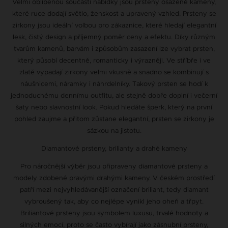
Velmi oblíbenou součástí nabídky jsou prsteny osazené kameny,
které ruce dodají světlo, ženskost a upravený vzhled. Prsteny se
zirkony jsou ideální volbou pro zákaznice, které hledají elegantní
lesk, čistý design a příjemný poměr ceny a efektu. Díky různým
tvarům kamenů, barvám i způsobům zasazení lze vybrat prsten,
který působí decentně, romanticky i výrazněji. Ve stříbře i ve
zlatě vypadají zirkony velmi vkusně a snadno se kombinují s
náušnicemi, náramky i náhrdelníky. Takový prsten se hodí k
jednoduchému dennímu outfitu, ale stejně dobře doplní i večerní
šaty nebo slavnostní look. Pokud hledáte šperk, který na první
pohled zaujme a přitom zůstane elegantní, prsten se zirkony je
sázkou na jistotu.
Diamantové prsteny, brilianty a drahé kameny
Pro náročnější výběr jsou připraveny diamantové prsteny a
modely zdobené pravými drahými kameny. V českém prostředí
patří mezi nejvyhledávanější označení briliant, tedy diamant
vybroušený tak, aby co nejlépe vynikl jeho oheň a třpyt.
Briliantové prsteny jsou symbolem luxusu, trvalé hodnoty a
silných emocí, proto se často vybírají jako zásnubní prsteny,