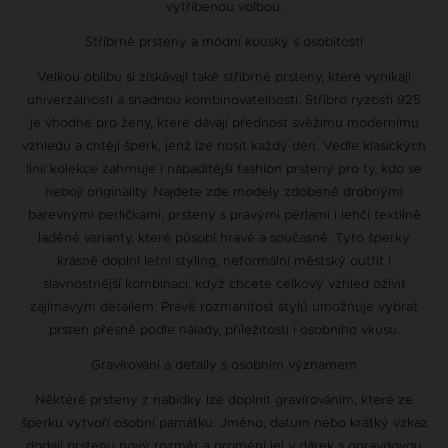
vytříbenou volbou.
Stříbrné prsteny a módní kousky s osobitostí
Velkou oblibu si získávají také stříbrné prsteny, které vynikají
univerzálností a snadnou kombinovatelností. Stříbro ryzosti 925
je vhodné pro ženy, které dávají přednost svěžímu modernímu
vzhledu a chtějí šperk, jenž lze nosit každý den. Vedle klasických
linií kolekce zahrnuje i nápaditější fashion prsteny pro ty, kdo se
nebojí originality. Najdete zde modely zdobené drobnými
barevnými perličkami, prsteny s pravými perlami i lehčí textilně
laděné varianty, které působí hravě a současně. Tyto šperky
krásně doplní letní styling, neformální městský outfit i
slavnostnější kombinaci, když chcete celkový vzhled oživit
zajímavým detailem. Právě rozmanitost stylů umožňuje vybrat
prsten přesně podle nálady, příležitosti i osobního vkusu.
Gravírování a detaily s osobním významem
Některé prsteny z nabídky lze doplnit gravírováním, které ze
šperku vytvoří osobní památku. Jméno, datum nebo krátký vzkaz
dodají prstenu nový rozměr a promění jej v dárek s opravdovou