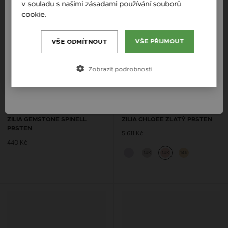
Slovensko / SK
v souladu s našimi zásadami používání souborů
cookie.
Více informací
Slovenija / SI
Magyarország / HU
VŠE PŘIJMOUT
VŠE ODMÍTNOUT
Österreich / AT
Zobrazit podrobnosti
România / RO
ZILIA GEMSTONE SPINELL
ZILIA CHLOEE ZLATÝ PRSTEN
PRSTEN
5 611 Kč
440 Kč
14K
14K
14K