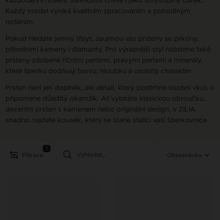
Každý model vyniká kvalitním zpracováním a pohodlným
nošením.
Pokud hledáte jemný třpyt, zaujmou vás prsteny se zirkony,
přírodními kameny i diamanty. Pro výraznější styl nabízíme také
prsteny zdobené říčními perlami, pravými perlami a minerály,
které šperku dodávají barvu, hloubku a osobitý charakter.
Prsten není jen doplněk, ale detail, který podtrhne osobní vkus a
připomene důležitý okamžik. Ať vybíráte klasickou obroučku,
decentní prsten s kamenem nebo originální design, v ZILIA
snadno najdete kousek, který se stane stálicí vaší šperkovnice.
1
Filtrace
Objednávka