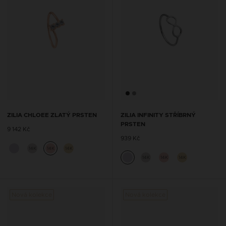
ZILIA CHLOEE ZLATÝ PRSTEN
ZILIA INFINITY STŘÍBRNÝ
PRSTEN
9 142 Kč
939 Kč
14K
14K
14K
14K
14K
14K
Nová kolekce
Nová kolekce
Nová 