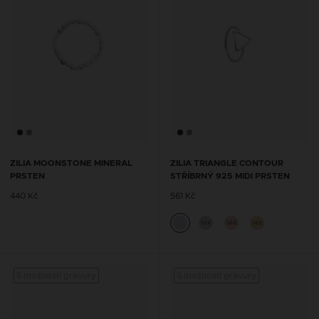
ZILIA MOONSTONE MINERAL
ZILIA TRIANGLE CONTOUR
PRSTEN
STŘÍBRNÝ 925 MIDI PRSTEN
440 Kč
561 Kč
14K
14K
14K
S možností gravury
S možností gravury
S mož