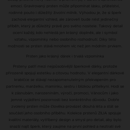
emocí. Gravírovaný prsten může připomínat lásku, přátelství,
rodinné pouto i důležitý životní milník. Výhodou je, že si šperk
zachová elegantní vzhled, ale zároveň bude nést jedinečný
příběh, který je důležitý právě pro svého nositele. Takový detail
ocení každý, kdo nehledá jen krásný doplněk, ale i symbol
vztahu, vzpomínky nebo osobního rozhodnutí. Díky této
možnosti se prsten stává mnohem víc než jen módním prvkem.
Prsten jako krásný dárek i trvalá vzpomínka
Prsteny patří mezi nejpůsobivější šperkové dárky, protože
přirozeně spojují estetiku a citovou hodnotu. V elegantní dárkové
krabičce se stávají nezapomenutelným překvapením pro
partnerku, manželku, maminku, sestru i blízkou přítelkyni. Hodí se
k zásnubám, narozeninám, výročí, promoci, Vánocům i jako
jemné vyjádření pozornosti bez konkrétního důvodu. Dobře
zvolený prsten může člověka provázet dlouhá léta a stát se
součástí jeho osobního příběhu. Kolekce prstenů ZILIA spojuje
kvalitní materiály, vytříbený design a smysl pro detail, aby bylo
snazší najít šperk, který zaujme na první pohled a neztratí své