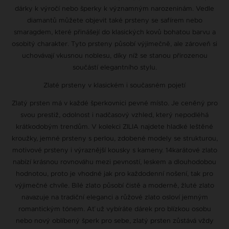
dárky k výročí nebo šperky k významným narozeninám. Vedle
diamantů můžete objevit také prsteny se safírem nebo
smaragdem, které přinášejí do klasických kovů bohatou barvu a
osobitý charakter. Tyto prsteny působí výjimečně, ale zároveň si
uchovávají vkusnou noblesu, díky níž se stanou přirozenou
součástí elegantního stylu.
Zlaté prsteny v klasickém i současném pojetí
Zlatý prsten má v každé šperkovnici pevné místo. Je ceněný pro
svou prestiž, odolnost i nadčasový vzhled, který nepodléhá
krátkodobým trendům. V kolekci ZILIA najdete hladké leštěné
kroužky, jemné prsteny s perlou, zdobené modely se strukturou,
motivové prsteny i výraznější kousky s kameny. 14karátové zlato
nabízí krásnou rovnováhu mezi pevností, leskem a dlouhodobou
hodnotou, proto je vhodné jak pro každodenní nošení, tak pro
výjimečné chvíle. Bílé zlato působí čistě a moderně, žluté zlato
navazuje na tradiční eleganci a růžové zlato osloví jemným
romantickým tónem. Ať už vybíráte dárek pro blízkou osobu
nebo nový oblíbený šperk pro sebe, zlatý prsten zůstává vždy