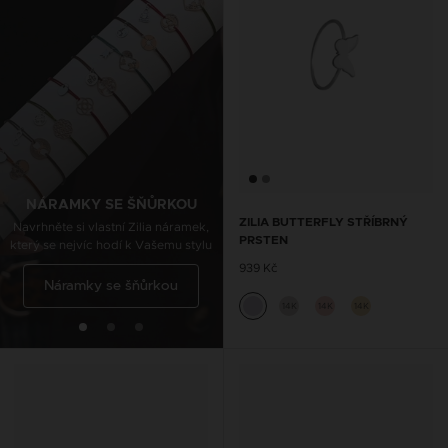
ŘETÍZKY NA KOTNÍK SE
ŠŇŮRKOU
Navrhněte si vlastní Zilia nákotník,
který se nejvíc hodí k Vašemu stylu
NÁRAMKY SE ŠŇŮRKOU
ZILIA BUTTERFLY STŘÍBRNÝ
Navrhněte si vlastní Zilia náramek,
PRSTEN
který se nejvíc hodí k Vašemu stylu
Řetízky na kotník se
939 Kč
Náramky se šňůrkou
šňůrkou
14K
14K
14K