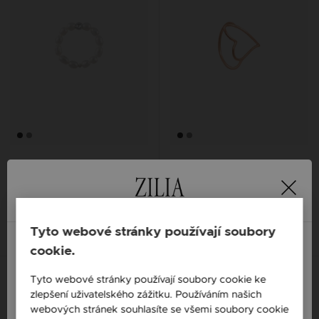
ZILIA IN VOGUE STŘÍBRNÝ
ZILIA BELLE CONTOUR ZLATÝ
PRSTEN
PRSTEN
440 Kč
5 611 Kč
14K
14K
14K
Tyto webové stránky používají soubory
cookie.
England / EN
Tyto webové stránky používají soubory cookie ke
zlepšení uživatelského zážitku. Používáním našich
Česká republika / CZ
webových stránek souhlasíte se všemi soubory cookie