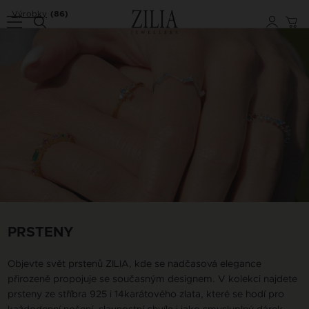
Výrobky
(86)
PRSTENY
Objevte svět prstenů ZILIA, kde se nadčasová elegance
přirozeně propojuje se současným designem. V kolekci najdete
prsteny ze stříbra 925 i 14karátového zlata, které se hodí pro
každodenní nošení, slavnostní chvíle i jako smysluplný dárek.