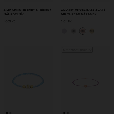
ZILIA CHRISTIE BABY STŘÍBRNÝ
ZILIA MY ANGEL BABY ZLATÝ
NÁHRDELNÍK
14K THREAD NÁRAMEK
1 065 Kč
2 011 Kč
14K
14K
14K
S možností gravury