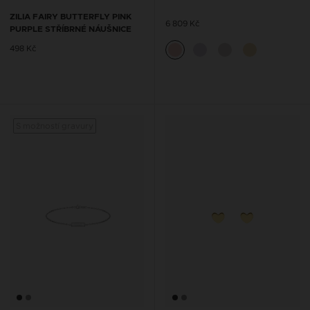
ZILIA FAIRY BUTTERFLY PINK
6 809 Kč
PURPLE STŘÍBRNÉ NÁUŠNICE
498 Kč
S možností gravury
S mož