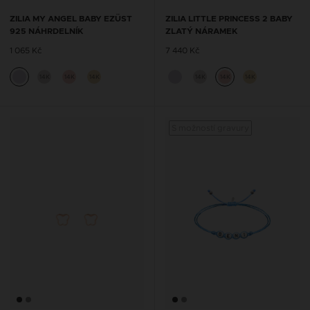
ZILIA MY ANGEL BABY EZÜST
ZILIA LITTLE PRINCESS 2 BABY
925 NÁHRDELNÍK
ZLATÝ NÁRAMEK
1 065 Kč
7 440 Kč
14K
14K
14K
14K
14K
14K
S možností gravury