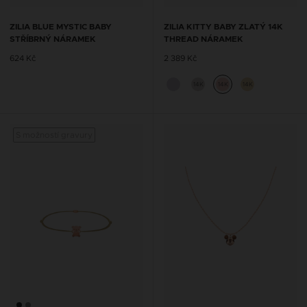
ZILIA BLUE MYSTIC BABY
ZILIA KITTY BABY ZLATÝ 14K
STŘÍBRNÝ NÁRAMEK
THREAD NÁRAMEK
624 Kč
2 389 Kč
14K
14K
14K
S možností gravury
S mož