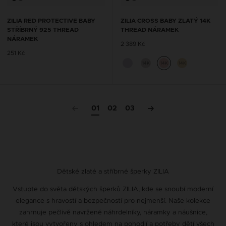
ZILIA RED PROTECTIVE BABY
ZILIA CROSS BABY ZLATÝ 14K
STŘÍBRNÝ 925 THREAD
THREAD NÁRAMEK
NÁRAMEK
2 389 Kč
251 Kč
14K
14K
14K
01
02
03
Dětské zlaté a stříbrné šperky ZILIA
Vstupte do světa dětských šperků ZILIA, kde se snoubí moderní
elegance s hravostí a bezpečností pro nejmenší. Naše kolekce
zahrnuje pečlivě navržené náhrdelníky, náramky a náušnice,
které jsou vytvořeny s ohledem na pohodlí a potřeby dětí všech