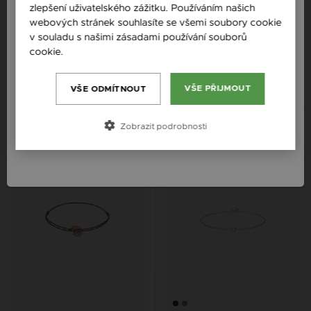
zlepšení uživatelského zážitku. Používáním našich
Česká republika / CZ
webových stránek souhlasíte se všemi soubory cookie
ZILIA ANGEL BABY ZLATÝ
ZILIA RED PROTECTIVE BABY
NÁRAMEK
STŘÍBRNÝ 925 THREAD
Slovensko / SK
v souladu s našimi zásadami používání souborů
NÁRAMEK
cookie.
Více informací
7 440 Kč
Slovenija / SI
372 Kč
14K
14K
14K
Magyarország / HU
VŠE PŘIJMOUT
VŠE ODMÍTNOUT
Österreich / AT
Zobrazit podrobnosti
S možností gravury
România / RO