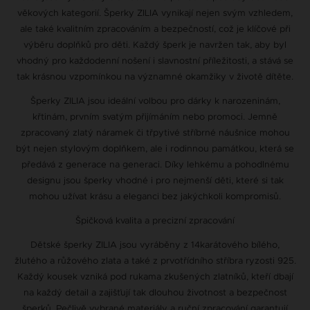
věkových kategorií. Šperky ZILIA vynikají nejen svým vzhledem,
ale také kvalitním zpracováním a bezpečností, což je klíčové při
výběru doplňků pro děti. Každý šperk je navržen tak, aby byl
vhodný pro každodenní nošení i slavnostní příležitosti, a stává se
tak krásnou vzpomínkou na významné okamžiky v životě dítěte.
Šperky ZILIA jsou ideální volbou pro dárky k narozeninám,
křtinám, prvním svatým přijímáním nebo promoci. Jemně
zpracovaný zlatý náramek či třpytivé stříbrné náušnice mohou
být nejen stylovým doplňkem, ale i rodinnou památkou, která se
předává z generace na generaci. Díky lehkému a pohodlnému
designu jsou šperky vhodné i pro nejmenší děti, které si tak
mohou užívat krásu a eleganci bez jakýchkoli kompromisů.
Špičková kvalita a precizní zpracování
Dětské šperky ZILIA jsou vyráběny z 14karátového bílého,
žlutého a růžového zlata a také z prvotřídního stříbra ryzosti 925.
Každý kousek vzniká pod rukama zkušených zlatníků, kteří dbají
na každý detail a zajišťují tak dlouhou životnost a bezpečnost
šperků. Pečlivě vybrané materiály a ruční zpracování garantují