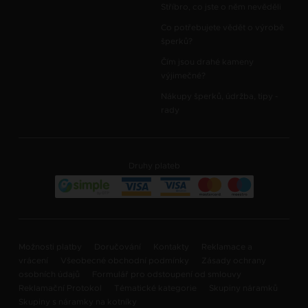
Stříbro, co jste o něm nevěděli
Co potřebujete vědět o výrobě
šperků?
Čím jsou drahé kameny
výjimečné?
Nákupy šperků, údržba, tipy -
rady
Druhy plateb
Možnosti platby
Doručování
Kontakty
Reklamace a
vrácení
Všeobecné obchodní podmínky
Zásady ochrany
osobních údajů
Formulář pro odstoupení od smlouvy
Reklamační Protokol
Tématické kategorie
Skupiny náramků
Skupiny s náramky na kotníky