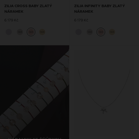
ZILIA CROSS BABY ZLATÝ
ZILIA INFINITY BABY ZLATÝ
NÁRAMEK
NÁRAMEK
6 179 Kč
6 179 Kč
14K
14K
14K
14K
14K
14K
ŘETÍZKY NA KOTNÍK SE
ŠŇŮRKOU
Navrhněte si vlastní Zilia nákotník,