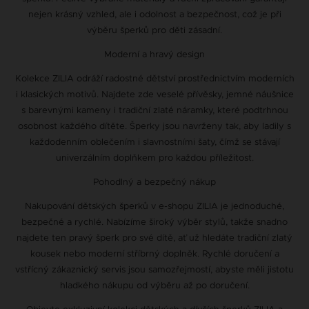
nejen krásný vzhled, ale i odolnost a bezpečnost, což je při
výběru šperků pro děti zásadní.
Moderní a hravý design
Kolekce ZILIA odráží radostné dětství prostřednictvím moderních
i klasických motivů. Najdete zde veselé přívěsky, jemné náušnice
s barevnými kameny i tradiční zlaté náramky, které podtrhnou
osobnost každého dítěte. Šperky jsou navrženy tak, aby ladily s
každodenním oblečením i slavnostními šaty, čímž se stávají
univerzálním doplňkem pro každou příležitost.
Pohodlný a bezpečný nákup
Nakupování dětských šperků v e-shopu ZILIA je jednoduché,
bezpečné a rychlé. Nabízíme široký výběr stylů, takže snadno
najdete ten pravý šperk pro své dítě, ať už hledáte tradiční zlatý
kousek nebo moderní stříbrný doplněk. Rychlé doručení a
vstřícný zákaznický servis jsou samozřejmostí, abyste měli jistotu
hladkého nákupu od výběru až po doručení.