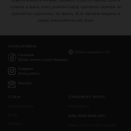
Objevte exkluzivní kolekci dětských a dívčích šperků ZILIA a
vyberte si šperk, který promění každý významný okamžik ve
výjimečnou vzpomínku. Se šperky ZILIA darujete eleganci a
radost, která přetrvá celý život.
SOCIÁLNÍ MÉDIA
Česká republika / CZ
Facebook
@Zilia.Jewelry.Czech.Republic
Instagram
@zilia_sperky
Novinky
O ZILIA
ZÁKAZNICKÝ SERVIS
Nové produkty
info@zilia.cz
O nás
ZÁKLADNÍ ZNALOSTI
Kontakty
Zlato, co jste o něm nevěděli