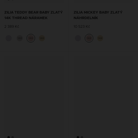
ZILIA TEDDY BEAR BABY ZLATÝ
ZILIA MICKEY BABY ZLATÝ
14K THREAD NÁRAMEK
NÁHRDELNÍK
2 389 Kč
10 523 Kč
14K
14K
14K
14K
14K