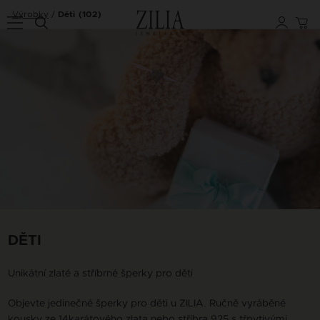
Výrobky
Děti
(102)
DĚTI
Unikátní zlaté a stříbrné šperky pro děti
Objevte jedinečné šperky pro děti u ZILIA. Ručně vyráběné
kousky ze 14karátového zlata nebo stříbra 925 s třpytivými