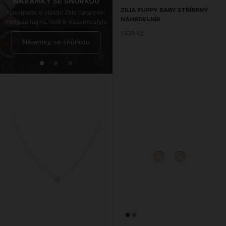
který se nejvíc hodí k Vašemu stylu
NÁRAMKY SE ŠŇŮRKOU
ZILIA PUPPY BABY STŘÍBRNÝ
Navrhněte si vlastní Zilia náramek,
NÁHRDELNÍK
který se nejvíc hodí k Vašemu stylu
Řetízky na kotník se
1 639 Kč
Náramky se šňůrkou
šňůrkou