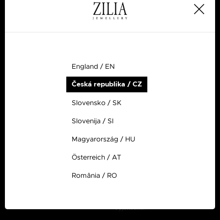
SOCIÁLNÍ MÉDIA
Česká republika / CZ
Facebook
@Zilia.Jewelry.Czech.Republic
Instagram
@zilia_sperky
England / EN
Novinky
Česká republika / CZ
O ZILIA
ZÁKAZNICKÝ SERVIS
Slovensko / SK
Nové produkty
info@zilia.cz
Slovenija / SI
O nás
ZÁKLADNÍ ZNALOSTI
Magyarország / HU
Kontakty
Zlato, co jste o něm nevěděli
Österreich / AT
Stříbro, co jste o něm nevěděli
Co potřebujete vědět o výrobě
România / RO
šperků?
Čím jsou drahé kameny
výjimečné?