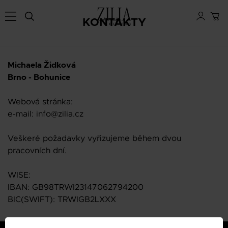
KONTAKTY
Michaela Židková
Brno - Bohunice
Webová stránka:
e-mail: info@zilia.cz
Veškeré požadavky vyřizujeme během dvou
pracovních dní.
WISE:
IBAN: GB98TRWI23147062794200
BIC(SWIFT): TRWIGB2LXXX