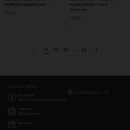
STŘÍBRNÝ NÁHRDELNÍK
HLAVA STŘÍBRO (925)
STERLING
1 712 Kč
737 Kč
01
02
03
...
22
SOCIÁLNÍ MÉDIA
Česká republika / CZ
Facebook
@Zilia.Jewelry.Czech.Republic
Instagram
@zilia_sperky
Novinky