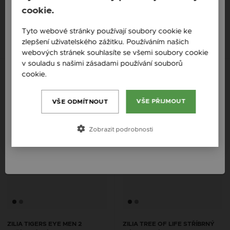
COUPLE NÁRAMEK
ŠPENDLÍK (PRO NĚJ) STŘÍBRO
cookie.
(925) STERLING
1 011 Kč
England / EN
826 Kč
Tyto webové stránky používají soubory cookie ke
zlepšení uživatelského zážitku. Používáním našich
Česká republika / CZ
webových stránek souhlasíte se všemi soubory cookie
Slovensko / SK
v souladu s našimi zásadami používání souborů
cookie.
Více informací
Slovenija / SI
Magyarország / HU
VŠE PŘIJMOUT
VŠE ODMÍTNOUT
Österreich / AT
Zobrazit podrobnosti
România / RO
ZILIA TIGERS EYE MEN 2
ZILIA TREE OF LIFE STŘÍBRNÝ