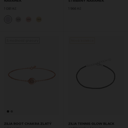
NÁRAMEK
STŘÍBRNÝ NÁRAMEK
1 081 Kč
1 966 Kč
14K
14K
14K
S možností gravury
Nová kolekce
S mož
ZILIA ROOT CHAKRA ZLATÝ
ZILIA TENNIS GLOW BLACK