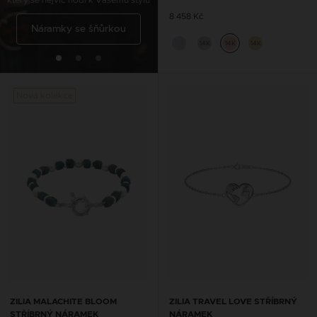
který se nejvíc hodí k Vašemu stylu
8 458 Kč
Náramky se šňůrkou
šňůrkou
14K
14K
14K
Nová kolekce
ZILIA MALACHITE BLOOM
ZILIA TRAVEL LOVE STŘÍBRNÝ
STŘÍBRNÝ NÁRAMEK
NÁRAMEK