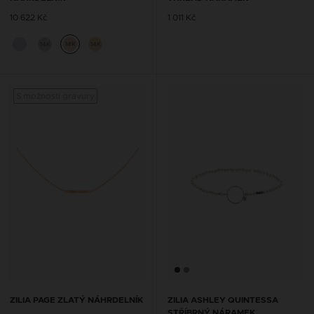
10 622 Kč
1 011 Kč
14K
14K
14K
S možností gravury
ZILIA PAGE ZLATÝ NÁHRDELNÍK
ZILIA ASHLEY QUINTESSA
STŘÍBRNÝ NÁRAMEK