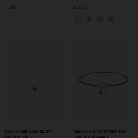
1 521 Kč
1 081 Kč
14K
14K
14K
Nová kolekce
ZILIA MINNIE BABY ZLATÝ
ZILIA AMORA STŘÍBRNÝ 925
NÁHRDELNÍK
THREAD NÁRAMEK