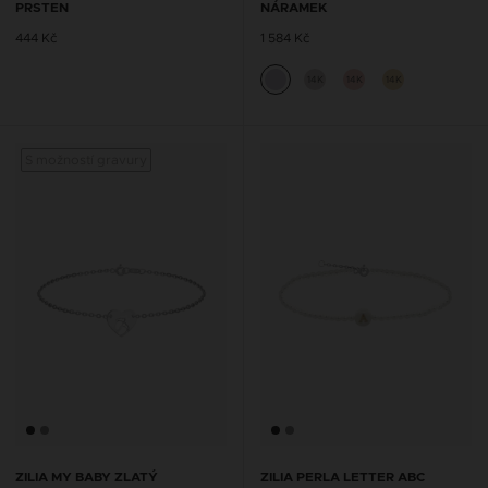
PRSTEN
NÁRAMEK
444 Kč
1 584 Kč
14K
14K
14K
S možností gravury
S mož
ZILIA MY BABY ZLATÝ
ZILIA PERLA LETTER ABC