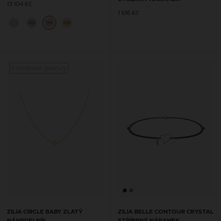
13 104 Kč
1 616 Kč
14K
14K
14K
S možností gravury
ZILIA CIRCLE BABY ZLATÝ
ZILIA BELLE CONTOUR CRYSTAL
NÁHRDELNÍK
STŘÍBRNÝ NÁRAMEK