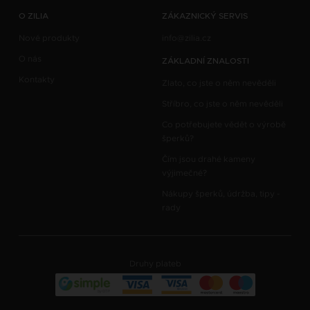
O ZILIA
ZÁKAZNICKÝ SERVIS
Nové produkty
info@zilia.cz
O nás
ZÁKLADNÍ ZNALOSTI
Kontakty
Zlato, co jste o něm nevěděli
Stříbro, co jste o něm nevěděli
Co potřebujete vědět o výrobě
šperků?
Čím jsou drahé kameny
výjimečné?
Nákupy šperků, údržba, tipy -
rady
Druhy plateb