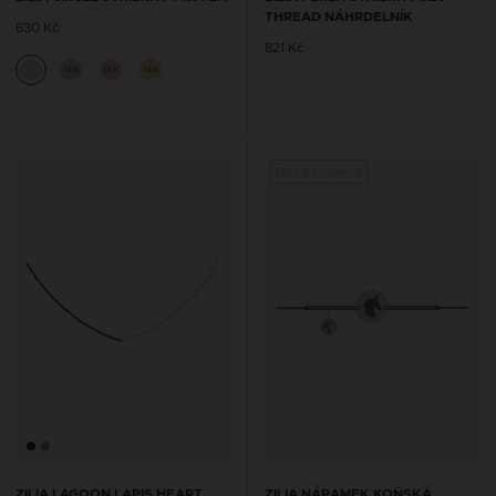
THREAD NÁHRDELNÍK
630 Kč
821 Kč
14K
14K
14K
Nová kolekce
ZILIA LAGOON LAPIS HEART
ZILIA NÁRAMEK KOŇSKÁ