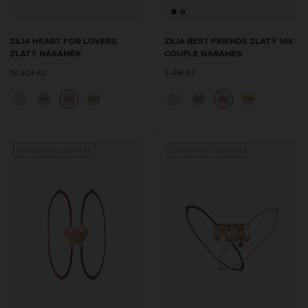
ZILIA HEART FOR LOVERS
ZILIA BEST FRIENDS ZLATÝ 14K
ZLATÝ NÁRAMEK
COUPLE NÁRAMEK
13 304 Kč
5 416 Kč
14K
14K
14K
14K
14K
14K
S možností gravury
S možností gravury
S mož