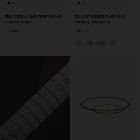
ZILIA PERLA AND TIGER’S EYE
ZILIA I PROMISE ZLATÝ 14K
MEN NÁRAMEK
COUPLE NÁRAMEK
2 333 Kč
5 416 Kč
14K
14K
14K
ŘETÍZKY NA KOTNÍK SE
ŠŇŮRKOU