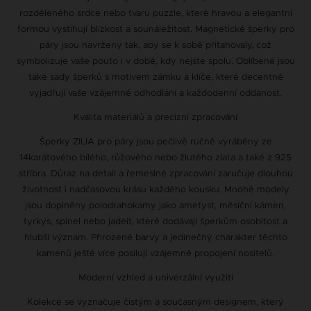
rozděleného srdce nebo tvaru puzzle, které hravou a elegantní
formou vystihují blízkost a sounáležitost. Magnetické šperky pro
páry jsou navrženy tak, aby se k sobě přitahovaly, což
symbolizuje vaše pouto i v době, kdy nejste spolu. Oblíbené jsou
také sady šperků s motivem zámku a klíče, které decentně
vyjadřují vaše vzájemné odhodlání a každodenní oddanost.
Kvalita materiálů a precizní zpracování
Šperky ZILIA pro páry jsou pečlivě ručně vyráběny ze
14karátového bílého, růžového nebo žlutého zlata a také z 925
stříbra. Důraz na detail a řemeslné zpracování zaručuje dlouhou
životnost i nadčasovou krásu každého kousku. Mnohé modely
jsou doplněny polodrahokamy jako ametyst, měsíční kámen,
tyrkys, spinel nebo jadeit, které dodávají šperkům osobitost a
hlubší význam. Přirozené barvy a jedinečný charakter těchto
kamenů ještě více posilují vzájemné propojení nositelů.
Moderní vzhled a univerzální využití
Kolekce se vyznačuje čistým a současným designem, který