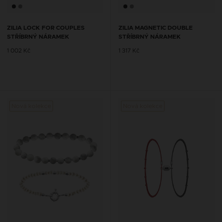
ZILIA LOCK FOR COUPLES
ZILIA MAGNETIC DOUBLE
STŘÍBRNÝ NÁRAMEK
STŘÍBRNÝ NÁRAMEK
1 002 Kč
1 317 Kč
Nová kolekce
Nová kolekce
Nová 