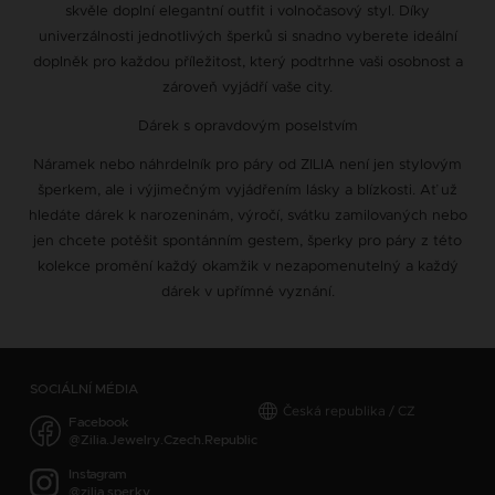
skvěle doplní elegantní outfit i volnočasový styl. Díky
univerzálnosti jednotlivých šperků si snadno vyberete ideální
doplněk pro každou příležitost, který podtrhne vaši osobnost a
zároveň vyjádří vaše city.
Dárek s opravdovým poselstvím
Náramek nebo náhrdelník pro páry od ZILIA není jen stylovým
šperkem, ale i výjimečným vyjádřením lásky a blízkosti. Ať už
hledáte dárek k narozeninám, výročí, svátku zamilovaných nebo
jen chcete potěšit spontánním gestem, šperky pro páry z této
kolekce promění každý okamžik v nezapomenutelný a každý
dárek v upřímné vyznání.
SOCIÁLNÍ MÉDIA
Česká republika / CZ
Facebook
@Zilia.Jewelry.Czech.Republic
Instagram
@zilia_sperky