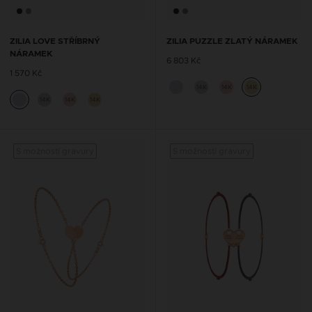
ZILIA LOVE STŘÍBRNÝ
ZILIA PUZZLE ZLATÝ NÁRAMEK
NÁRAMEK
6 803 Kč
1 570 Kč
14K
14K
14K
14K
14K
14K
S možností gravury
S možností gravury