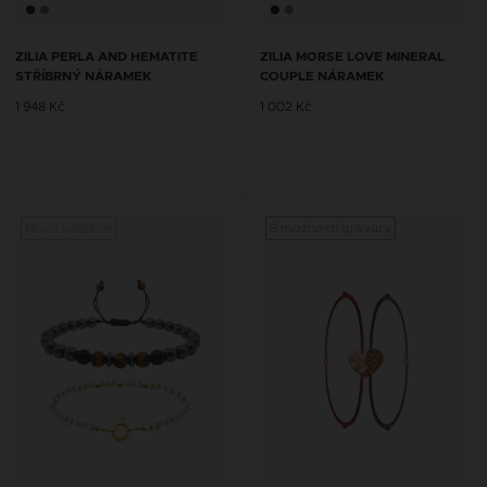
ZILIA PERLA AND HEMATITE
ZILIA MORSE LOVE MINERAL
STŘÍBRNÝ NÁRAMEK
COUPLE NÁRAMEK
1 948 Kč
1 002 Kč
Nová kolekce
S možností gravury
Nová 