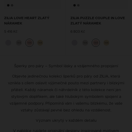
ZILIA LOVE HEART ZLATÝ
ZILIA PUZZLE COUPLE IN LOVE
NÁRAMEK
ZLATÝ NÁRAMEK
5 416 Kč
6 803 Kč
14K
14K
14K
14K
14K
14K
Šperky pro páry – Symbol lásky a vzájemného propojení
Objevte jedinečnou kolekci šperků pro páry od ZILIA, která
vznikla s cílem oslavit výjimečné pouto mezi partnery i blízkými
přáteli. Každý náramek či náhrdelník z této kolekce není jen
stylovým doplňkem, ale také hlubokým symbolem spojení a
vzájemné podpory. Připomíná vám i vašemu blízkému, že vaše
vztahy zůstávají pevné bez ohledu na vzdálenost.
Význam ukrytý v každém detailu
V nabídce najdete originální designy inspirované motivem