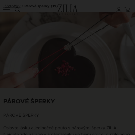
Výrobky
Párové šperky
(19)
PÁROVÉ ŠPERKY
PÁROVÉ ŠPERKY
Oslavte lásku a jedinečné pouto s párovými šperky ZILIA.
Najdete zde náramky a náhrdelníky ve tvaru srdce, puzzle nebo