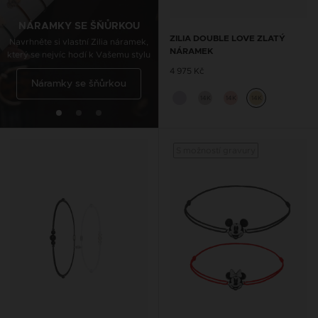
Navrhněte si vlastní Zilia nákotník,
který se nejvíc hodí k Vašemu stylu
NÁRAMKY SE ŠŇŮRKOU
ZILIA DOUBLE LOVE ZLATÝ
Navrhněte si vlastní Zilia náramek,
NÁRAMEK
který se nejvíc hodí k Vašemu stylu
Řetízky na kotník se
4 975 Kč
Náramky se šňůrkou
šňůrkou
14K
14K
14K
S možností gravury