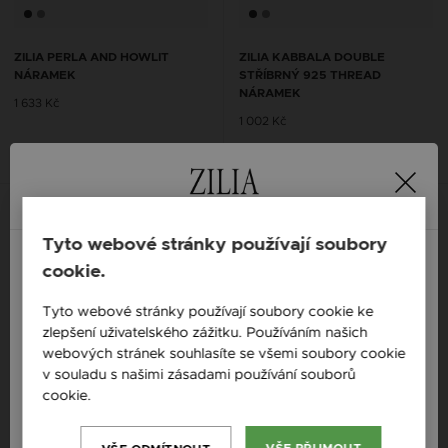
ZILIA PERLA AND HOWLIT
ZILIA KABBALA DOUBLE
NÁRAMEK
STŘÍBRNÝ 925 THREAD
NÁRAMEK
1 633 Kč
1 002 Kč
S možností gravury
Nová kolekce
S mož
Tyto webové stránky používají soubory
cookie.
England / EN
Tyto webové stránky používají soubory cookie ke
zlepšení uživatelského zážitku. Používáním našich
Česká republika / CZ
webových stránek souhlasíte se všemi soubory cookie
Slovensko / SK
v souladu s našimi zásadami používání souborů
cookie.
Více informací
Slovenija / SI
Magyarország / HU
VŠE PŘIJMOUT