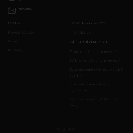
Novinky
O ZILIA
ZÁKAZNICKÝ SERVIS
Nové produkty
info@zilia.cz
O nás
ZÁKLADNÍ ZNALOSTI
Kontakty
Zlato, co jste o něm nevěděli
Stříbro, co jste o něm nevěděli
Co potřebujete vědět o výrobě
šperků?
Čím jsou drahé kameny
výjimečné?
Nákupy šperků, údržba, tipy -
rady
Druhy plateb