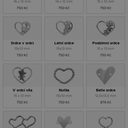
16 x 12 mm
14 x 12 mm
15 x 12 mm
750 Kč
750 Kč
750 Kč
Srdce v srdci
Letní srdce
Podzimní srdce
15x13 mm
15x13 mm
15 x 13 mm
750 Kč
750 Kč
750 Kč
V srdci víla
Nolita
Belle srdce
15 x 13 mm
15x10 mm
12,5x13,5 mm
750 Kč
750 Kč
876 Kč