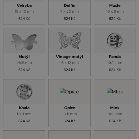
Velryba
Delfín
Mušle
19 x 10 mm
7 x 20 mm
10 x 9 mm
624 Kč
624 Kč
624 Kč
Motýl
Vintage motýl
Panda
14x9 mm
16 x 12 mm
11x11 mm
624 Kč
624 Kč
624 Kč
Koala
Opice
Mlok
11x11 mm
11x11 mm
11x11 mm
624 Kč
624 Kč
624 Kč