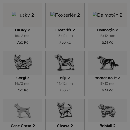
Husky 2
Foxteriér 2
Dalmatýn 2
16x12 mm
15x12 mm
13x12 mm
750 Kč
750 Kč
624 Kč
Corgi 2
Bígl 2
Border kolie 2
14x12 mm
14x12 mm
16x10 mm
750 Kč
750 Kč
624 Kč
Cane Corso 2
Čivava 2
Bobtail 2