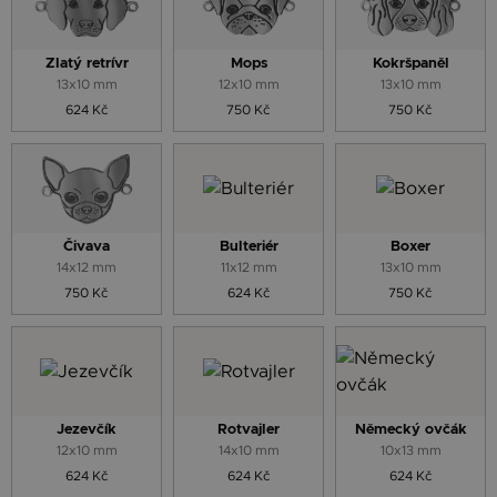
Zlatý retrívr
Mops
Kokršpaněl
13x10 mm
12x10 mm
13x10 mm
624 Kč
750 Kč
750 Kč
Čivava
Bulteriér
Boxer
14x12 mm
11x12 mm
13x10 mm
750 Kč
624 Kč
750 Kč
Jezevčík
Rotvajler
Německý ovčák
12x10 mm
14x10 mm
10x13 mm
624 Kč
624 Kč
624 Kč