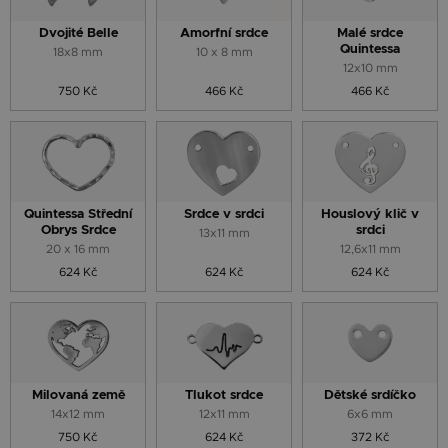
Dvojité Belle
Amorfní srdce
Malé srdce
Quintessa
18x8 mm
10 x 8 mm
12x10 mm
750 Kč
466 Kč
466 Kč
Quintessa Střední
Srdce v srdci
Houslový klič v
Obrys Srdce
srdci
13x11 mm
20 x 16 mm
12,6x11 mm
624 Kč
624 Kč
624 Kč
Milovaná země
Tlukot srdce
Dětské srdíčko
14x12 mm
12x11 mm
6x6 mm
750 Kč
624 Kč
372 Kč