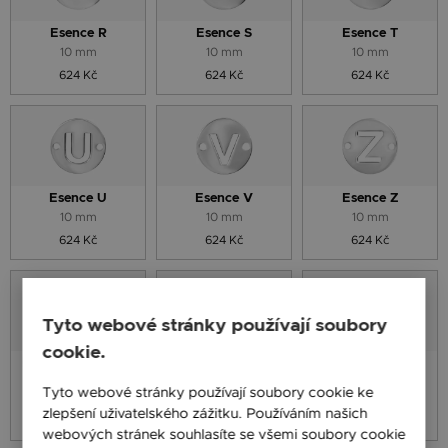
Esence R
Esence S
Esence T
10 mm
10 mm
10 mm
624 Kč
624 Kč
624 Kč
Esence U
Esence V
Esence Z
10 mm
10 mm
10 mm
624 Kč
624 Kč
624 Kč
Tyto webové stránky používají soubory
cookie.
Nekonečné srdce
Nekonečno
Nekonečno
miminko
13,9 x 10,2 mm
14x5 mm
Tyto webové stránky používají soubory cookie ke
10 x 4,5 mm
zlepšení uživatelského zážitku. Používáním našich
624 Kč
466 Kč
252 Kč
webových stránek souhlasíte se všemi soubory cookie