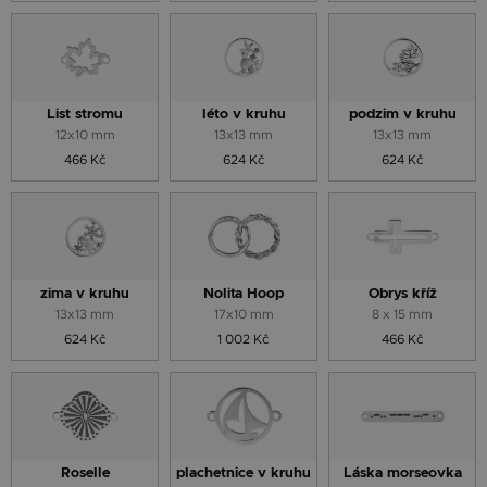
List stromu
léto v kruhu
podzim v kruhu
12x10 mm
13x13 mm
13x13 mm
466 Kč
624 Kč
624 Kč
zima v kruhu
Nolita Hoop
Obrys kříž
13x13 mm
17x10 mm
8 x 15 mm
624 Kč
1 002 Kč
466 Kč
Roselle
plachetnice v kruhu
Láska morseovka