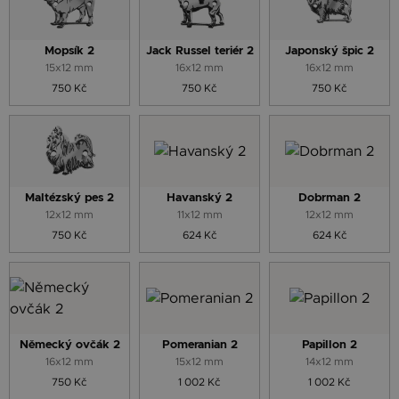
Mopsík 2
Jack Russel teriér 2
Japonský špic 2
15x12 mm
16x12 mm
16x12 mm
750 Kč
750 Kč
750 Kč
Maltézský pes 2
Havanský 2
Dobrman 2
12x12 mm
11x12 mm
12x12 mm
750 Kč
624 Kč
624 Kč
Německý ovčák 2
Pomeranian 2
Papillon 2
16x12 mm
15x12 mm
14x12 mm
750 Kč
1 002 Kč
1 002 Kč