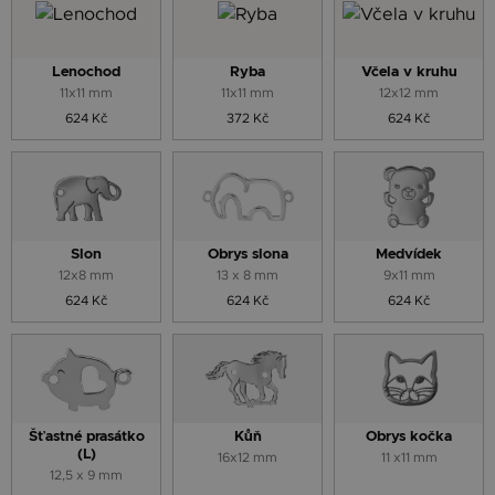
Lenochod
Ryba
Včela v kruhu
11x11 mm
11x11 mm
12x12 mm
624 Kč
372 Kč
624 Kč
Slon
Obrys slona
Medvídek
12x8 mm
13 x 8 mm
9x11 mm
624 Kč
624 Kč
624 Kč
Šťastné prasátko
Kůň
Obrys kočka
(L)
16x12 mm
11 x11 mm
12,5 x 9 mm