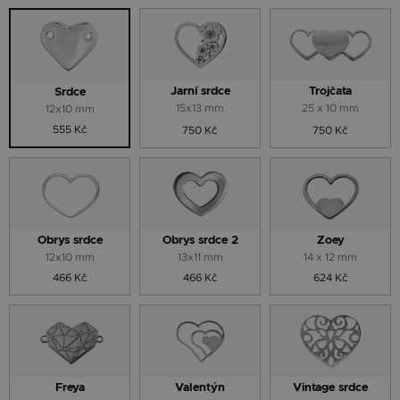
Jarní srdce
Trojčata
Srdce
15x13 mm
25 x 10 mm
12x10 mm
555 Kč
750 Kč
750 Kč
Obrys srdce
Obrys srdce 2
Zoey
12x10 mm
13x11 mm
14 x 12 mm
466 Kč
466 Kč
624 Kč
Freya
Valentýn
Vintage srdce