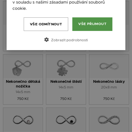
v souladu s našimi zásadami používání souborů
cookie.
Více informací
VŠE PŘIJMOUT
VŠE ODMÍTNOUT
Nekonečno
Nolita Nekonečno
Nekonečná láska
Quintessa
16x7 mm
16x6 mm
14x5 mm
Zobrazit podrobnosti
466 Kč
750 Kč
624 Kč
Nekonečno dětská
Nekonečné štěstí
Nekonečno lásky
nožička
14x5 mm
20x8 mm
14x5 mm
750 Kč
750 Kč
750 Kč