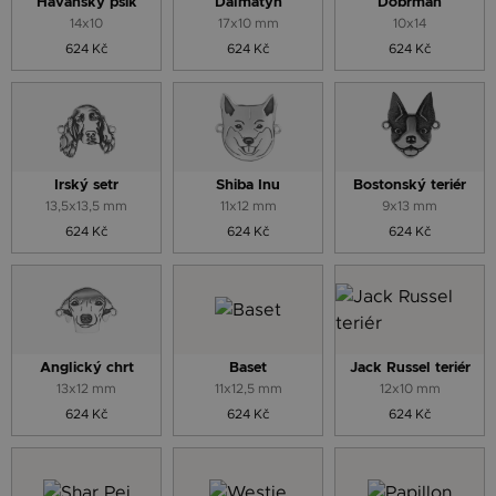
Havanský psík
Dalmatýn
Dobrman
14x10
17x10 mm
10x14
624 Kč
624 Kč
624 Kč
Irský setr
Shiba Inu
Bostonský teriér
13,5x13,5 mm
11x12 mm
9x13 mm
624 Kč
624 Kč
624 Kč
Anglický chrt
Baset
Jack Russel teriér
13x12 mm
11x12,5 mm
12x10 mm
624 Kč
624 Kč
624 Kč