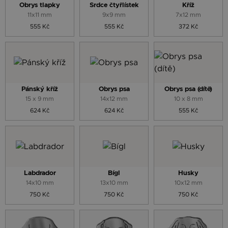
Obrys tlapky
Srdce čtyřlístek
Kříž
11x11 mm
9x9 mm
7x12 mm
555 Kč
555 Kč
372 Kč
Pánský kříž
Obrys psa
Obrys psa (dítě)
15 x 9 mm
14x12 mm
10 x 8 mm
624 Kč
624 Kč
555 Kč
Labdrador
Bígl
Husky
14x10 mm
13x10 mm
10x12 mm
750 Kč
750 Kč
750 Kč