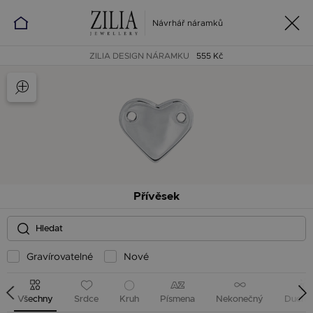
Návrhář náramků
ZILIA DESIGN NÁRAMKU
555 Kč
Přívěsek
Gravírovatelné
Nové
Všechny
Srdce
Kruh
Písmena
Nekonečný
Ducho