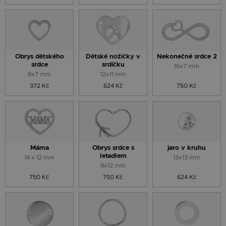
Obrys dětského
Dětské nožičky v
Nekonečné srdce 2
srdce
srdíčku
16x7 mm
8x7 mm
12x11 mm
372 Kč
624 Kč
750 Kč
Máma
Obrys srdce s
jaro v kruhu
letadlem
14 x 12 mm
13x13 mm
9x12 mm
750 Kč
750 Kč
624 Kč