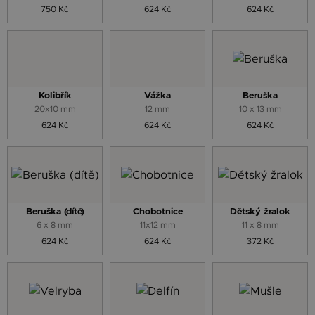
750 Kč
624 Kč
624 Kč
Kolibřík
Vážka
Beruška
20x10 mm
12 mm
10 x 13 mm
624 Kč
624 Kč
624 Kč
Beruška (dítě)
Chobotnice
Dětský žralok
6 x 8 mm
11x12 mm
11 x 8 mm
624 Kč
624 Kč
372 Kč