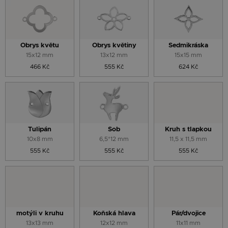
Obrys květu
Obrys květiny
Sedmikráska
15x12 mm
13x12 mm
15x15 mm
466 Kč
555 Kč
624 Kč
Tulipán
Sob
Kruh s tlapkou
10x8 mm
6,5*12 mm
11,5 x 11,5 mm
555 Kč
555 Kč
555 Kč
motýli v kruhu
Koňská hlava
Pár/dvojice
13x13 mm
12x12 mm
11x11 mm