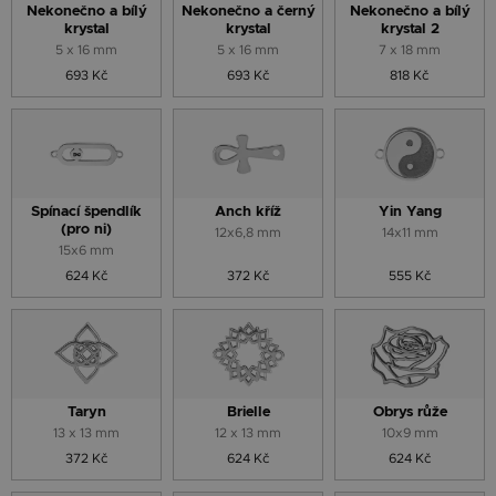
Nekonečno a bílý
Nekonečno a černý
Nekonečno a bílý
krystal
krystal
krystal 2
5 x 16 mm
5 x 16 mm
7 x 18 mm
693 Kč
693 Kč
818 Kč
Spínací špendlík
Anch kříž
Yin Yang
(pro ni)
12x6,8 mm
14x11 mm
15x6 mm
624 Kč
372 Kč
555 Kč
Taryn
Brielle
Obrys růže
13 x 13 mm
12 x 13 mm
10x9 mm
372 Kč
624 Kč
624 Kč