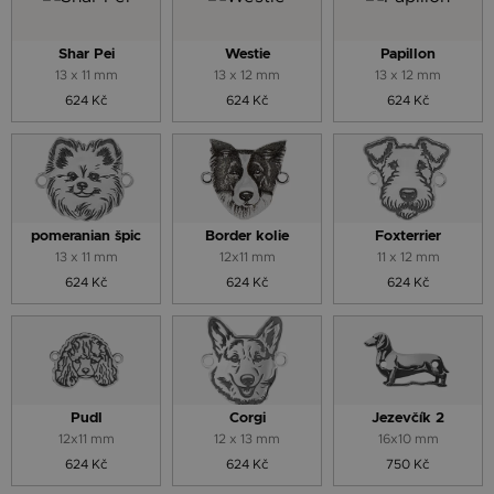
Shar Pei
Westie
Papillon
13 x 11 mm
13 x 12 mm
13 x 12 mm
624 Kč
624 Kč
624 Kč
pomeranian špic
Border kolie
Foxterrier
13 x 11 mm
12x11 mm
11 x 12 mm
624 Kč
624 Kč
624 Kč
Pudl
Corgi
Jezevčík 2
12x11 mm
12 x 13 mm
16x10 mm
624 Kč
624 Kč
750 Kč