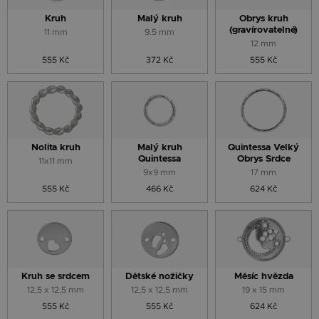
Kruh
Malý kruh
Obrys kruh
(gravírovatelné)
11 mm
9.5 mm
12 mm
555 Kč
372 Kč
555 Kč
Nolita kruh
Malý kruh
Quintessa Velký
Quintessa
Obrys Srdce
11x11 mm
9x9 mm
17 mm
555 Kč
466 Kč
624 Kč
Kruh se srdcem
Dětské nožičky
Měsíc hvězda
12,5 x 12,5 mm
12,5 x 12,5 mm
19 x 15 mm
555 Kč
555 Kč
624 Kč