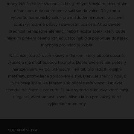
módy. Náušnice lze snadno sladit s jemným řetízkem, decentním
náramkem nebo prstenem z vaší šperkovnice. Díky tomu
vytvoříte harmonický celek pro každodenní nošení, pracovní
schůzky, rodinné oslavy i slavnostní události. Ať už dáváte
přednost nenápadné eleganci, nebo hledáte šperk, který bude
hlavním prvkem celého vzhledu, tato nabídka poskytuje dostatek
možností pro osobitý výběr.
Náušnice jsou zároveň krásným dárkem, který působí osobně,
vkusně a má dlouhodobou hodnotu. Dobře zvolený pár potěší k
narozeninám, výročí, Vánocům i jen tak pro radost. Kvalitní
materiály, promyšlené zpracování a styl, který se snadno nosí, z
nich dělají šperk, ke kterému se budete rádi vracet. Objevte
dámské náušnice a ear cuffs ZILIA a vyberte si kousky, které spojí
eleganci, všestrannost a spolehlivou krásu pro každý den i
výjimečné momenty.
SOCIÁLNÍ MÉDIA