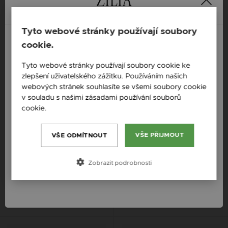
Tyto webové stránky používají soubory
cookie.
England / EN
Tyto webové stránky používají soubory cookie ke
zlepšení uživatelského zážitku. Používáním našich
Česká republika / CZ
webových stránek souhlasíte se všemi soubory cookie
Slovensko / SK
v souladu s našimi zásadami používání souborů
cookie.
Více informací
Slovenija / SI
Magyarország / HU
VŠE PŘIJMOUT
VŠE ODMÍTNOUT
ZILIA CAT BABY ZLATÉ
ZILIA LOTOS 2 ZLATÉ NÁUŠNICE
Österreich / AT
NÁUŠNICE
Zobrazit podrobnosti
5 611 Kč
România / RO
5 611 Kč
14K
14K
14K
14K
14K
14K