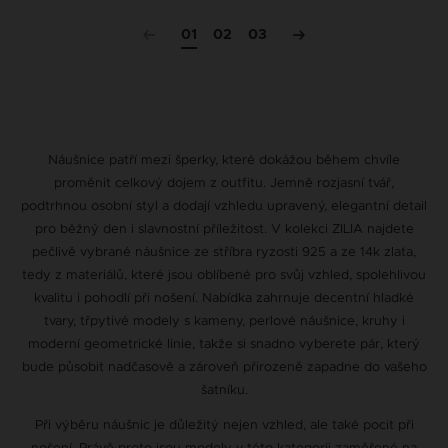
01
02
03
Náušnice patří mezi šperky, které dokážou během chvíle
proměnit celkový dojem z outfitu. Jemně rozjasní tvář,
podtrhnou osobní styl a dodají vzhledu upravený, elegantní detail
pro běžný den i slavnostní příležitost. V kolekci ZILIA najdete
pečlivě vybrané náušnice ze stříbra ryzosti 925 a ze 14k zlata,
tedy z materiálů, které jsou oblíbené pro svůj vzhled, spolehlivou
kvalitu i pohodlí při nošení. Nabídka zahrnuje decentní hladké
tvary, třpytivé modely s kameny, perlové náušnice, kruhy i
moderní geometrické linie, takže si snadno vyberete pár, který
bude působit nadčasově a zároveň přirozeně zapadne do vašeho
šatníku.
Při výběru náušnic je důležitý nejen vzhled, ale také pocit při
nošení. Právě proto jsou modely v této kategorii zaměřené na