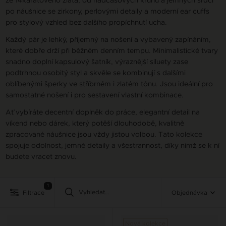
po náušnice se zirkony, perlovými detaily a moderní ear cuffs
pro stylový vzhled bez dalšího propíchnutí ucha.
Každý pár je lehký, příjemný na nošení a vybavený zapínáním,
které dobře drží při běžném denním tempu. Minimalistické tvary
snadno doplní kapsulový šatník, výraznější siluety zase
podtrhnou osobitý styl a skvěle se kombinují s dalšími
oblíbenými šperky ve stříbrném i zlatém tónu. Jsou ideální pro
samostatné nošení i pro sestavení vlastní kombinace.
Ať vybíráte decentní doplněk do práce, elegantní detail na
víkend nebo dárek, který potěší dlouhodobě, kvalitně
zpracované náušnice jsou vždy jistou volbou. Tato kolekce
spojuje odolnost, jemné detaily a všestrannost, díky nimž se k ní
budete vracet znovu.
1
Filtrace
Objednávka
Nová kolekce