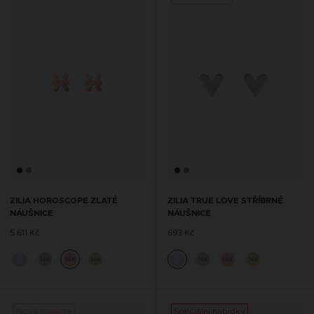
ZILIA HOROSCOPE ZLATÉ
ZILIA TRUE LOVE STŘÍBRNÉ
NÁUŠNICE
NÁUŠNICE
5 611 Kč
693 Kč
14K
14K
14K
14K
14K
14K
Nová kolekce
Speciální nabídky
Nová 