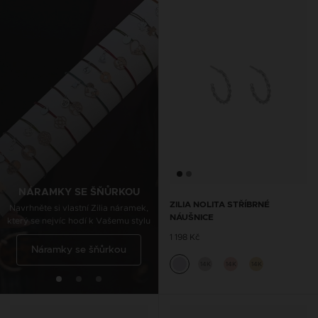
ŘETÍZKY NA KOTNÍK SE
ŠŇŮRKOU
Navrhněte si vlastní Zilia nákotník,
který se nejvíc hodí k Vašemu stylu
NÁRAMKY SE ŠŇŮRKOU
ZILIA NOLITA STŘÍBRNÉ
Navrhněte si vlastní Zilia náramek,
NÁUŠNICE
který se nejvíc hodí k Vašemu stylu
Řetízky na kotník se
1 198 Kč
Náramky se šňůrkou
šňůrkou
14K
14K
14K