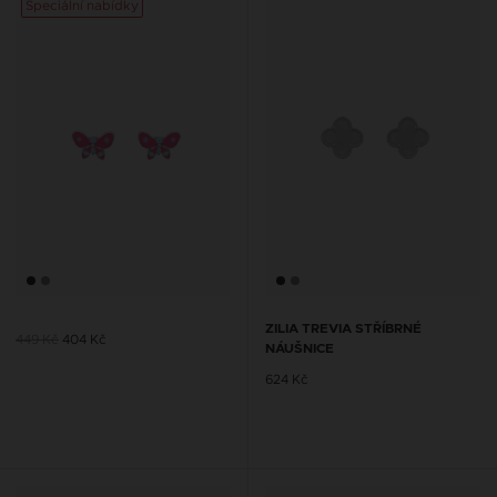
Speciální nabídky
Speciá
ZILIA TREVIA STŘÍBRNÉ
449 Kč
404 Kč
NÁUŠNICE
624 Kč