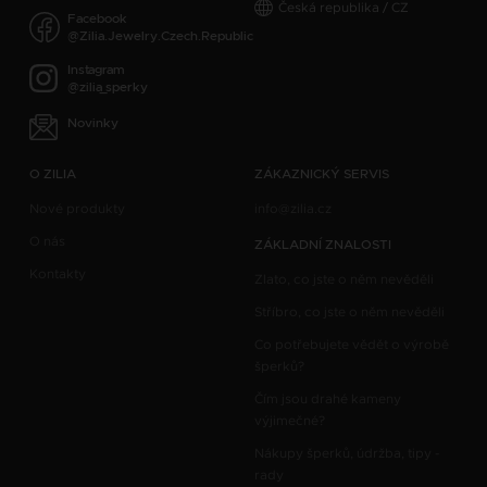
Česká republika / CZ
Facebook
@Zilia.Jewelry.Czech.Republic
Instagram
@zilia_sperky
Novinky
O ZILIA
ZÁKAZNICKÝ SERVIS
Nové produkty
info@zilia.cz
O nás
ZÁKLADNÍ ZNALOSTI
Kontakty
Zlato, co jste o něm nevěděli
Stříbro, co jste o něm nevěděli
Co potřebujete vědět o výrobě
šperků?
Čím jsou drahé kameny
výjimečné?
Nákupy šperků, údržba, tipy -
rady