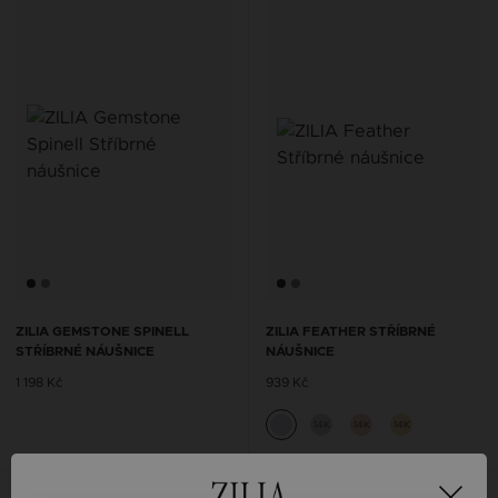
ZILIA GEMSTONE SPINELL
ZILIA FEATHER STŘÍBRNÉ
STŘÍBRNÉ NÁUŠNICE
NÁUŠNICE
1 198 Kč
939 Kč
14K
14K
14K