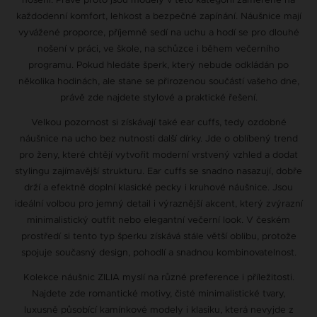
každodenní komfort, lehkost a bezpečné zapínání. Náušnice mají
vyvážené proporce, příjemně sedí na uchu a hodí se pro dlouhé
nošení v práci, ve škole, na schůzce i během večerního
programu. Pokud hledáte šperk, který nebude odkládán po
několika hodinách, ale stane se přirozenou součástí vašeho dne,
právě zde najdete stylové a praktické řešení.
Velkou pozornost si získávají také ear cuffs, tedy ozdobné
náušnice na ucho bez nutnosti další dírky. Jde o oblíbený trend
pro ženy, které chtějí vytvořit moderní vrstvený vzhled a dodat
stylingu zajímavější strukturu. Ear cuffs se snadno nasazují, dobře
drží a efektně doplní klasické pecky i kruhové náušnice. Jsou
ideální volbou pro jemný detail i výraznější akcent, který zvýrazní
minimalistický outfit nebo elegantní večerní look. V českém
prostředí si tento typ šperku získává stále větší oblibu, protože
spojuje současný design, pohodlí a snadnou kombinovatelnost.
Kolekce náušnic ZILIA myslí na různé preference i příležitosti.
Najdete zde romantické motivy, čisté minimalistické tvary,
luxusně působící kamínkové modely i klasiku, která nevyjde z