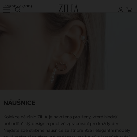
Výrobky
(108)
NÁUŠNICE
Kolekce náušnic ZILIA je navržena pro ženy, které hledají
pohodlí, čistý design a poctivé zpracování pro každý den.
Najdete zde stříbrné náušnice ze stříbra 925 i elegantní modely
ze 14karátového zlata, od nadčasových kruhů a jemných srdcí