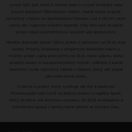
ryzosti 925, bílé, žluté či růžové zlato o ryzosti 14 karátů nebo
luxusní pozlacení 18karátovým zlatem. Každý kus je originál,
vytvořený s láskou ke šperkařskému řemeslu, což z něj činí nejen
cenný, ale i naprosto unikátní doplněk. Díky této péči se každý
prsten stává nezaměnitelnou součástí vaší šperkovnice.
Hledáte dokonalý dárek? Zářivý prsten s kamenem od ZILIA vždy
potěší. Prsteny dodáváme v elegantním dárkovém balení a
můžete přidat i tajné přání přímo od ZILIA, které vašemu dárku
propůjčí osobní a nezapomenutelný rozměr. Udělejte z každé
slavnostní chvíle výjimečný zážitek s dárkem, který září stejně
jako vaše blízká osoba.
Vyberte si prsten, který vystihuje váš styl a osobnost.
Prozkoumejte naši ručně vyráběnou kolekci a najděte šperk,
který se stane vaší ikonickou ozdobou. Se ZILIA se elegance a
individualita spojují v šperky, které obstojí ve zkoušce času.