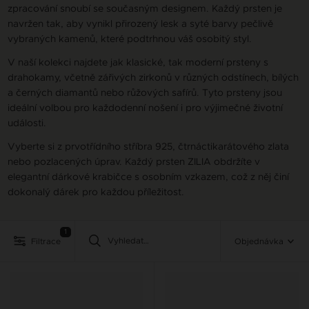
zpracování snoubí se současným designem. Každý prsten je
navržen tak, aby vynikl přirozený lesk a syté barvy pečlivě
vybraných kamenů, které podtrhnou váš osobitý styl.
V naší kolekci najdete jak klasické, tak moderní prsteny s
drahokamy, včetně zářivých zirkonů v různých odstínech, bílých
a černých diamantů nebo růžových safírů. Tyto prsteny jsou
ideální volbou pro každodenní nošení i pro výjimečné životní
události.
Vyberte si z prvotřídního stříbra 925, čtrnáctikarátového zlata
nebo pozlacených úprav. Každý prsten ZILIA obdržíte v
elegantní dárkové krabičce s osobním vzkazem, což z něj činí
dokonalý dárek pro každou příležitost.
1
Filtrace
Objednávka