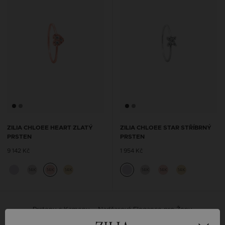
ZILIA CHLOEE HEART ZLATÝ
ZILIA CHLOEE STAR STŘÍBRNÝ
PRSTEN
PRSTEN
9 142 Kč
1 954 Kč
14K
14K
14K
14K
14K
14K
Prsteny s Kameny – Nadčasová Elegance pro Ženy