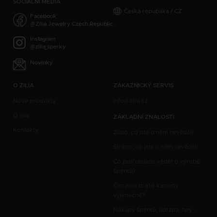
SOCIÁLNÍ MÉDIA
Česká republika / CZ
Facebook
@Zilia.Jewelry.Czech.Republic
Instagram
@zilia_sperky
Novinky
O ZILIA
ZÁKAZNICKÝ SERVIS
Nové produkty
info@zilia.cz
O nás
ZÁKLADNÍ ZNALOSTI
Kontakty
Zlato, co jste o něm nevěděli
Stříbro, co jste o něm nevěděli
Co potřebujete vědět o výrobě
šperků?
Čím jsou drahé kameny
výjimečné?
Nákupy šperků, údržba, tipy -