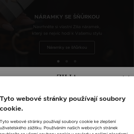
NÁRAMKY SE ŠŇŮRKOU
Navrhněte si vlastní Zilia náramek,
který se nejvíc hodí k Vašemu stylu
Náramky se šňůrkou
Tyto webové stránky používají soubory
cookie.
England / EN
Tyto webové stránky používají soubory cookie ke zlepšení
Česká republika / CZ
uživatelského zážitku. Používáním našich webových stránek