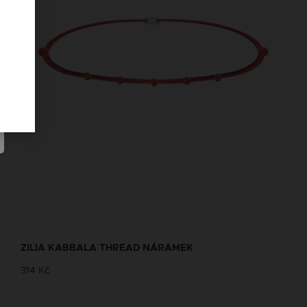
ZILIA KABBALA THREAD NÁRAMEK
314 Kč