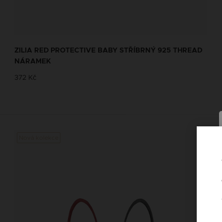
NÁHRDELNÍKY SE JMÉNY
Navrhněte si vlastní Zilia náhrdelník se
ZILIA RED PROTECTIVE BABY STŘÍBRNÝ 925 THREAD
slovem dle Vašeho výběru
NÁRAMEK
372 Kč
Náhrdelníky se jmény
Nová kolekce