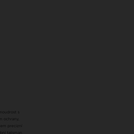
 moudrost s
m ochrany,
kem precizní
obní talisman