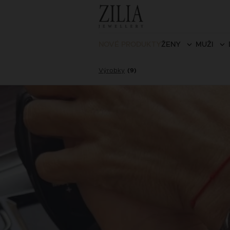
NOVÉ PRODUKTY
ŽENY
MUŽI
Výrobky
(9)