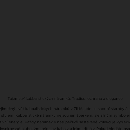
Tajemství kabbalistických náramků: Tradice, ochrana a elegance
jimečný svět kabbalistických náramků v ZILIA, kde se snoubí starobylá
stylem. Kabbalistické náramky nejsou jen šperkem, ale silným symbole
zitivní energie. Každý náramek v naší pečlivě sestavené kolekci je výsled
inspirované hlubokými principy kabaly a jejími rituály. Pokud hledáte os