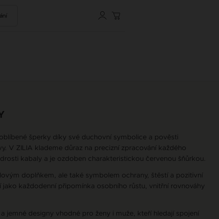
ání
Y
oblíbené šperky díky své duchovní symbolice a pověsti
vy. V ZILIA klademe důraz na precizní zpracování každého
drosti kabaly a je ozdoben charakteristickou červenou šňůrkou.
lovým doplňkem, ale také symbolem ochrany, štěstí a pozitivní
í jako každodenní připomínka osobního růstu, vnitřní rovnováhy
 a jemné designy vhodné pro ženy i muže, kteří hledají spojení