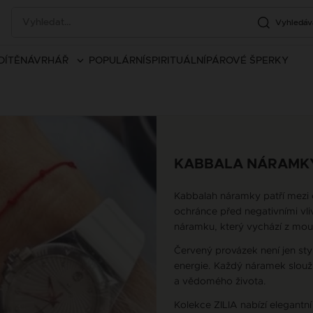
Vyhledáv
DÍTĚ
NÁVRHÁŘ
POPULÁRNÍ
SPIRITUÁLNÍ
PÁROVÉ ŠPERKY
KABBALA NÁRAMK
Kabbalah náramky patří mezi 
ochránce před negativními vli
náramku, který vychází z mou
Červený provázek není jen sty
energie. Každý náramek slouž
a vědomého života.
Kolekce ZILIA nabízí elegantní