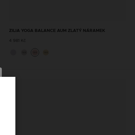
ŘETÍZKY NA KOTNÍK SE ŠŇŮRKOU
Navrhněte si vlastní Zilia nákotník,
ZILIA YOGA BALANCE AUM ZLATÝ NÁRAMEK
který se nejvíc hodí k Vašemu stylu
4 981 Kč
Řetízky na kotník se šňůrkou
14K
14K
14K