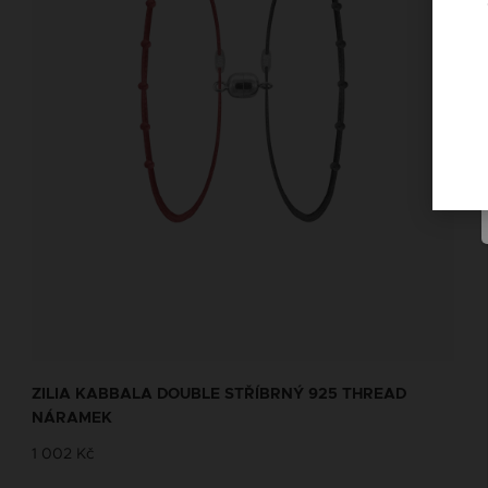
ZILIA KABBALA DOUBLE STŘÍBRNÝ 925 THREAD
NÁRAMEK
1 002 Kč