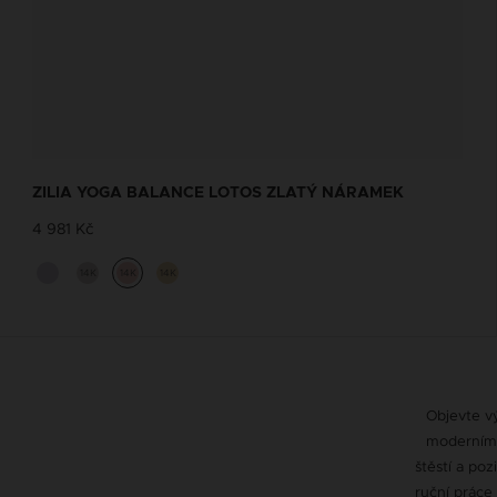
ZILIA YOGA BALANCE LOTOS ZLATÝ NÁRAMEK
4 981 Kč
14K
14K
14K
Objevte vý
moderním 
štěstí a po
ruční práce 