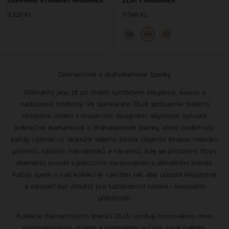
SAPPHIRE STŘÍBRNÝ NÁRAMEK
ZLATÝ NÁRAMEK
9 325 Kč
11 349 Kč
14K
14K
14K
Diamantové a drahokamové šperky
Diamanty jsou již po staletí symbolem elegance, luxusu a
nadčasové hodnoty. Ve šperkařství ZILIA spojujeme tradiční
řemeslné umění s moderním designem, abychom vytvořili
jedinečné diamantové a drahokamové šperky, které podtrhnou
každý výjimečný okamžik vašeho života. Objevte širokou nabídku
prstenů, náušnic, náhrdelníků a náramků, kde se přirozený třpyt
diamantů snoubí s precizním zpracováním a aktuálními trendy.
Každý šperk v naší kolekci je navržen tak, aby působil elegantně
a zároveň byl vhodný pro každodenní nošení i slavnostní
příležitosti.
Kolekce diamantových šperků ZILIA vynikají rovnováhou mezi
minimalistickým stylem a originálním ručním zpracováním.