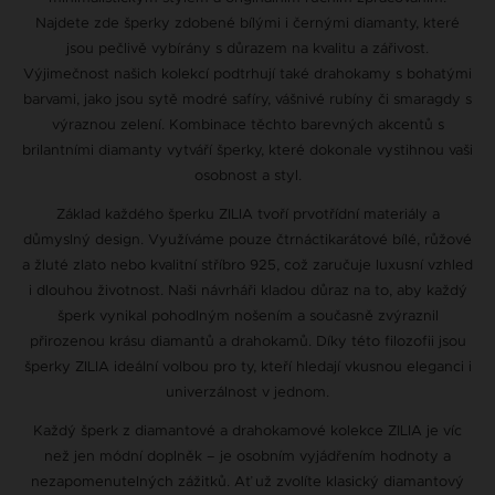
Najdete zde šperky zdobené bílými i černými diamanty, které
jsou pečlivě vybírány s důrazem na kvalitu a zářivost.
Výjimečnost našich kolekcí podtrhují také drahokamy s bohatými
barvami, jako jsou sytě modré safíry, vášnivé rubíny či smaragdy s
výraznou zelení. Kombinace těchto barevných akcentů s
brilantními diamanty vytváří šperky, které dokonale vystihnou vaši
osobnost a styl.
Základ každého šperku ZILIA tvoří prvotřídní materiály a
důmyslný design. Využíváme pouze čtrnáctikarátové bílé, růžové
a žluté zlato nebo kvalitní stříbro 925, což zaručuje luxusní vzhled
i dlouhou životnost. Naši návrháři kladou důraz na to, aby každý
šperk vynikal pohodlným nošením a současně zvýraznil
přirozenou krásu diamantů a drahokamů. Díky této filozofii jsou
šperky ZILIA ideální volbou pro ty, kteří hledají vkusnou eleganci i
univerzálnost v jednom.
Každý šperk z diamantové a drahokamové kolekce ZILIA je víc
než jen módní doplněk – je osobním vyjádřením hodnoty a
nezapomenutelných zážitků. Ať už zvolíte klasický diamantový