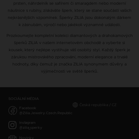
prsten, náhrdelník se safírem či smaragdem nebo moderní
náušnice s rubíny, získáváte šperk, který se stane součástí vašich
nejkrásnějších vzpomínek. Šperky ZILIA jsou dokonalým dárkem
k zásnubám, výročí nebo jakékoli významné události.
Prozkoumejte kompletní kolekci diamantových a drahokamových
šperků ZILIA v našem internetovém obchodě a vyberte si
kousek, který nejlépe vystihuje váš osobitý styl. Každý šperk je
zárukou mistrovského zpracování, moderní elegance a trvalé
hodnoty, díky čemuž je značka ZILIA synonymem důvěry a
výjimečnosti ve světě šperků.
SOCIÁLNÍ MÉDIA
Česká republika / CZ
Facebook
@Zilia.Jewelry.Czech.Republic
Instagram
@zilia_sperky
Novinky