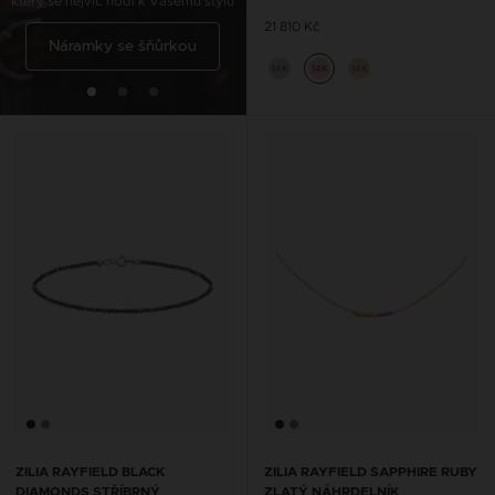
který se nejvíc hodí k Vašemu stylu
Řetízky na kotník se
21 810 Kč
Náramky se šňůrkou
šňůrkou
14K
14K
14K
ZILIA RAYFIELD BLACK
ZILIA RAYFIELD SAPPHIRE RUBY
DIAMONDS STŘÍBRNÝ
ZLATÝ NÁHRDELNÍK