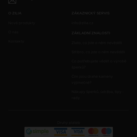
O ZILIA
ZÁKAZNICKÝ SERVIS
Nové produkty
info@zilia.cz
O nás
ZÁKLADNÍ ZNALOSTI
Kontakty
Zlato, co jste o něm nevěděli
Stříbro, co jste o něm nevěděli
Co potřebujete vědět o výrobě
šperků?
Čím jsou drahé kameny
výjimečné?
Nákupy šperků, údržba, tipy -
rady
Druhy plateb