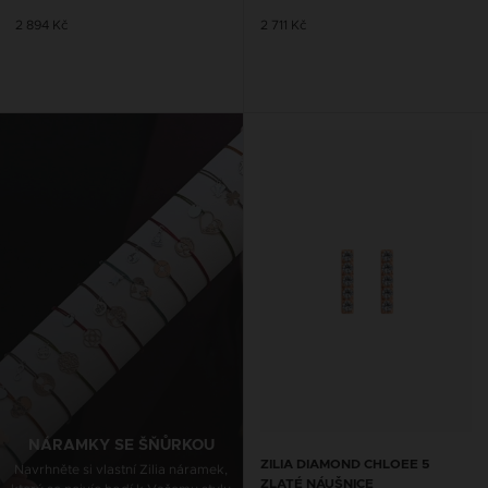
2 894 Kč
2 711 Kč
ŘETÍZKY NA KOTNÍK SE
ŠŇŮRKOU
Navrhněte si vlastní Zilia nákotník,
který se nejvíc hodí k Vašemu stylu
NÁRAMKY SE ŠŇŮRKOU
ZILIA DIAMOND CHLOEE 5
Navrhněte si vlastní Zilia náramek,
ZLATÉ NÁUŠNICE