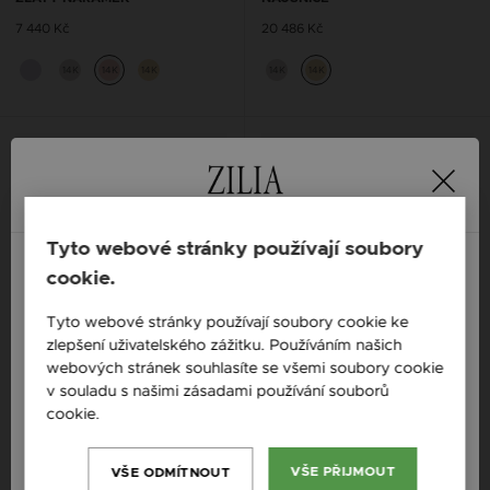
7 440 Kč
20 486 Kč
14K
14K
14K
14K
14K
Tyto webové stránky používají soubory
cookie.
England / EN
Tyto webové stránky používají soubory cookie ke
zlepšení uživatelského zážitku. Používáním našich
Česká republika / CZ
webových stránek souhlasíte se všemi soubory cookie
Slovensko / SK
v souladu s našimi zásadami používání souborů
cookie.
Více informací
Slovenija / SI
Magyarország / HU
ZILIA RAYFIELD RUBY STŘÍBRNÝ
ZILIA RAYFIELD SAPPHIRE
VŠE PŘIJMOUT
VŠE ODMÍTNOUT
NÁRAMEK
ZLATÝ NÁHRDELNÍK