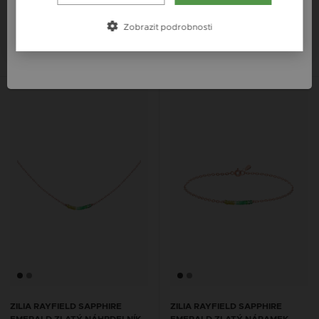
Österreich / AT
7 818 Kč
11 469 Kč
Zobrazit podrobnosti
România / RO
14K
14K
14K
ZILIA RAYFIELD SAPPHIRE
ZILIA RAYFIELD SAPPHIRE