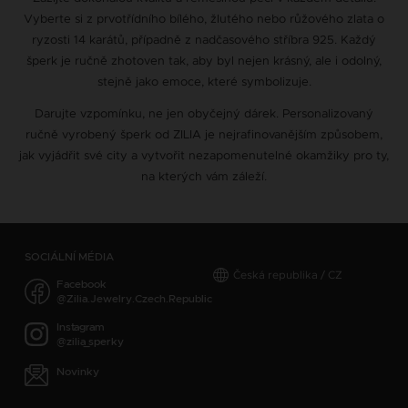
Vyberte si z prvotřídního bílého, žlutého nebo růžového zlata o
ryzosti 14 karátů, případně z nadčasového stříbra 925. Každý
šperk je ručně zhotoven tak, aby byl nejen krásný, ale i odolný,
stejně jako emoce, které symbolizuje.
Darujte vzpomínku, ne jen obyčejný dárek. Personalizovaný
ručně vyrobený šperk od ZILIA je nejrafinovanějším způsobem,
jak vyjádřit své city a vytvořit nezapomenutelné okamžiky pro ty,
na kterých vám záleží.
SOCIÁLNÍ MÉDIA
Česká republika / CZ
Facebook
@Zilia.Jewelry.Czech.Republic
Instagram
@zilia_sperky
Novinky