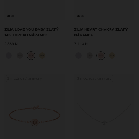
ZILIA LOVE YOU BABY ZLATÝ
ZILIA HEART CHAKRA ZLATÝ
14K THREAD NÁRAMEK
NÁRAMEK
2 389 Kč
7 440 Kč
14K
14K
14K
14K
14K
14K
S možností gravury
S možností gravury
S mož