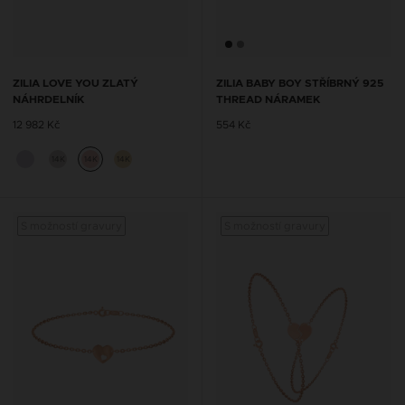
ZILIA LOVE YOU ZLATÝ
ZILIA BABY BOY STŘÍBRNÝ 925
NÁHRDELNÍK
THREAD NÁRAMEK
12 982 Kč
554 Kč
14K
14K
14K
S možností gravury
S možností gravury
S mož