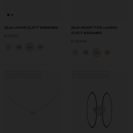
ZILIA LOVER ZLATÝ NÁRAMEK
ZILIA HEART FOR LOVERS
ZLATÝ NÁRAMEK
8 575 Kč
13 304 Kč
14K
14K
14K
14K
14K
14K
S možností gravury
S možností gravury
S mož