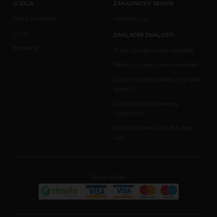
O ZILIA
ZÁKAZNICKÝ SERVIS
Nové produkty
info@zilia.cz
O nás
ZÁKLADNÍ ZNALOSTI
Kontakty
Zlato, co jste o něm nevěděli
Stříbro, co jste o něm nevěděli
Co potřebujete vědět o výrobě
šperků?
Čím jsou drahé kameny
výjimečné?
Nákupy šperků, údržba, tipy -
rady
Druhy plateb