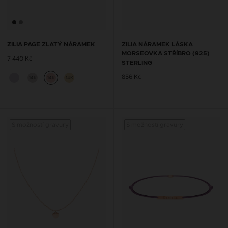
ZILIA PAGE ZLATÝ NÁRAMEK
ZILIA NÁRAMEK LÁSKA
MORSEOVKA STŘÍBRO (925)
7 440 Kč
STERLING
856 Kč
14K
14K
14K
S možností gravury
S možností gravury