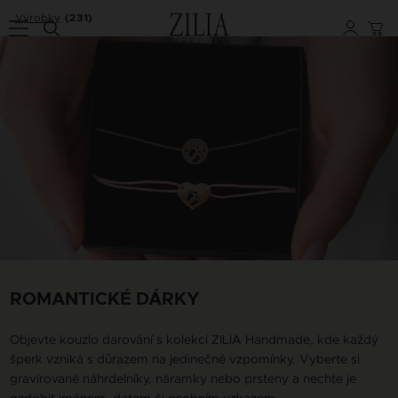
Výrobky
(231)
ROMANTICKÉ DÁRKY
Objevte kouzlo darování s kolekcí ZILIA Handmade, kde každý
šperk vzniká s důrazem na jedinečné vzpomínky. Vyberte si
gravírované náhrdelníky, náramky nebo prsteny a nechte je
ozdobit jménem, datem či osobním vzkazem.