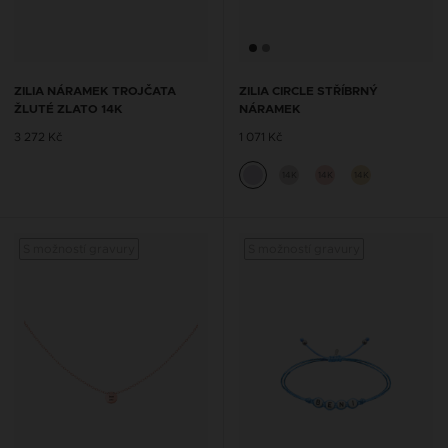
ZILIA NÁRAMEK TROJČATA
ZILIA CIRCLE STŘÍBRNÝ
ŽLUTÉ ZLATO 14K
NÁRAMEK
3 272 Kč
1 071 Kč
14K
14K
14K
S možností gravury
S možností gravury