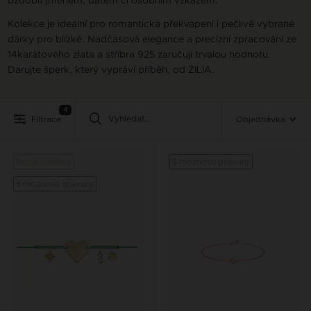
Kolekce je ideální pro romantická překvapení i pečlivě vybrané
dárky pro blízké. Nadčasová elegance a precizní zpracování ze
14karátového zlata a stříbra 925 zaručují trvalou hodnotu.
Darujte šperk, který vypráví příběh, od ZILIA.
4
Filtrace
Objednávka
Nová kolekce
S možností gravury
S možností gravury