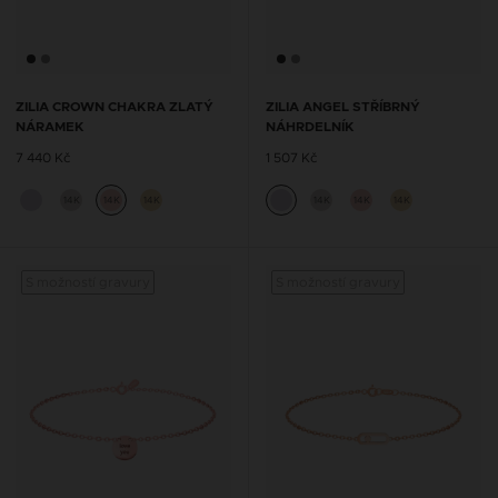
ZILIA CROWN CHAKRA ZLATÝ
ZILIA ANGEL STŘÍBRNÝ
NÁRAMEK
NÁHRDELNÍK
7 440 Kč
1 507 Kč
14K
14K
14K
14K
14K
14K
S možností gravury
S možností gravury