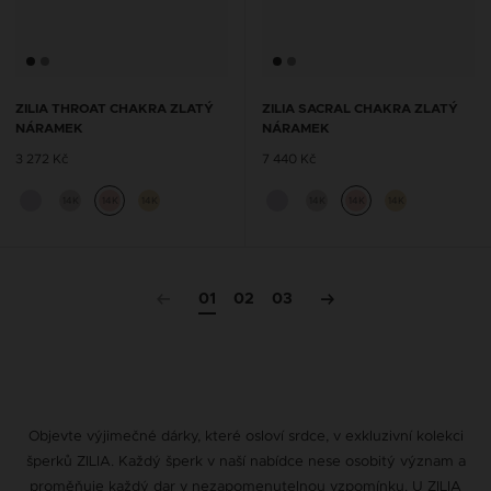
ZILIA THROAT CHAKRA ZLATÝ
ZILIA SACRAL CHAKRA ZLATÝ
NÁRAMEK
NÁRAMEK
3 272 Kč
7 440 Kč
14K
14K
14K
14K
14K
14K
01
02
03
Objevte výjimečné dárky, které osloví srdce, v exkluzivní kolekci
šperků ZILIA. Každý šperk v naší nabídce nese osobitý význam a
proměňuje každý dar v nezapomenutelnou vzpomínku. U ZILIA