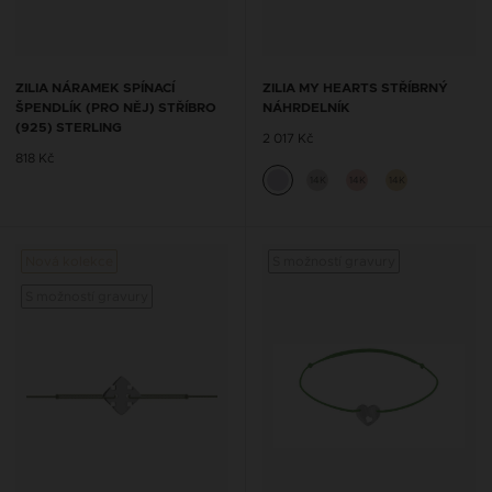
ZILIA NÁRAMEK SPÍNACÍ
ZILIA MY HEARTS STŘÍBRNÝ
ŠPENDLÍK (PRO NĚJ) STŘÍBRO
NÁHRDELNÍK
(925) STERLING
2 017 Kč
818 Kč
14K
14K
14K
Nová kolekce
S možností gravury
S možností gravury