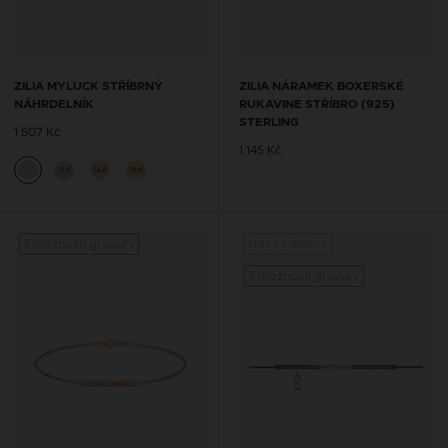
ZILIA MYLUCK STŘÍBRNÝ
ZILIA NÁRAMEK BOXERSKÉ
NÁHRDELNÍK
RUKAVINE STŘÍBRO (925)
STERLING
1 507 Kč
1 145 Kč
14K
14K
14K
S možností gravury
Nová kolekce
S mož
S možností gravury