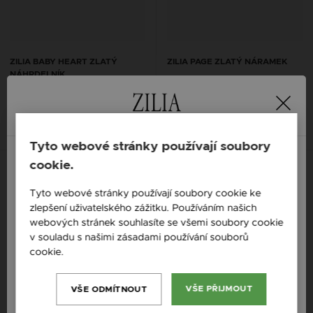
ZILIA BABY HEART ZLATÝ
ZILIA PAGE ZLATÝ NÁRAMEK
NÁHRDELNÍK
2 894 Kč
7 371 Kč
14K
14K
14K
14K
14K
14K
Tyto webové stránky používají soubory
cookie.
Nová kolekce
S možností gravury
England / EN
Tyto webové stránky používají soubory cookie ke
S možností gravury
zlepšení uživatelského zážitku. Používáním našich
Česká republika / CZ
webových stránek souhlasíte se všemi soubory cookie
Slovensko / SK
v souladu s našimi zásadami používání souborů
cookie.
Více informací
Slovenija / SI
Magyarország / HU
VŠE PŘIJMOUT
VŠE ODMÍTNOUT