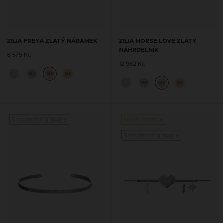
ZILIA FREYA ZLATÝ NÁRAMEK
ZILIA MORSE LOVE ZLATÝ
NÁHRDELNÍK
8 575 Kč
12 982 Kč
14K
14K
14K
14K
14K
14K
S možností gravury
Nová kolekce
S možností gravury