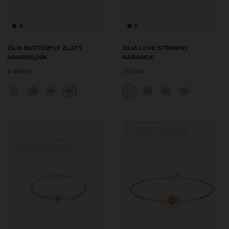
ZILIA BUTTERFLY ZLATÝ
ZILIA LOVE STŘÍBRNÝ
NÁHRDELNÍK
NÁRAMEK
11 469 Kč
1 570 Kč
14K
14K
14K
14K
14K
14K
Nová kolekce
S možností gravury
Nová 
S možností gravury
S mož