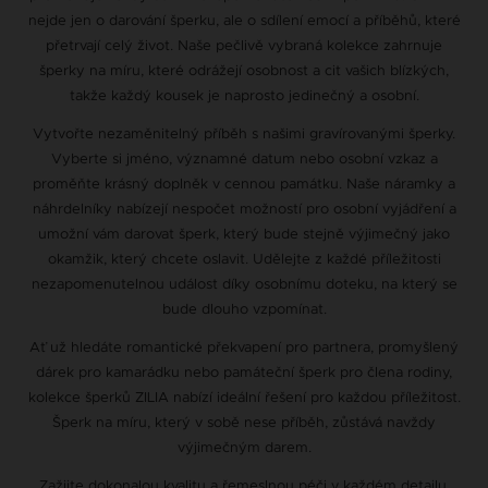
nejde jen o darování šperku, ale o sdílení emocí a příběhů, které
přetrvají celý život. Naše pečlivě vybraná kolekce zahrnuje
šperky na míru, které odrážejí osobnost a cit vašich blízkých,
takže každý kousek je naprosto jedinečný a osobní.
Vytvořte nezaměnitelný příběh s našimi gravírovanými šperky.
Vyberte si jméno, významné datum nebo osobní vzkaz a
proměňte krásný doplněk v cennou památku. Naše náramky a
náhrdelníky nabízejí nespočet možností pro osobní vyjádření a
umožní vám darovat šperk, který bude stejně výjimečný jako
okamžik, který chcete oslavit. Udělejte z každé příležitosti
nezapomenutelnou událost díky osobnímu doteku, na který se
bude dlouho vzpomínat.
Ať už hledáte romantické překvapení pro partnera, promyšlený
dárek pro kamarádku nebo památeční šperk pro člena rodiny,
kolekce šperků ZILIA nabízí ideální řešení pro každou příležitost.
Šperk na míru, který v sobě nese příběh, zůstává navždy
výjimečným darem.
Zažijte dokonalou kvalitu a řemeslnou péči v každém detailu.