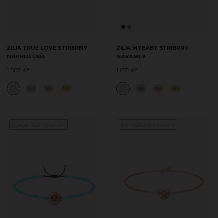
ZILIA TRUE LOVE STŘÍBRNÝ
ZILIA MYBABY STŘÍBRNÝ
NÁHRDELNÍK
NÁRAMEK
1 507 Kč
1 071 Kč
14K
14K
14K
14K
14K
14K
S možností gravury
S možností gravury
S mož