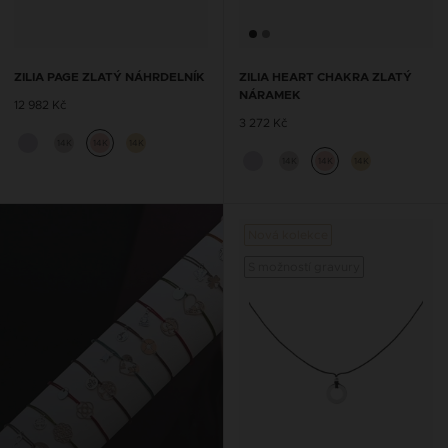
ZILIA PAGE ZLATÝ NÁHRDELNÍK
ZILIA HEART CHAKRA ZLATÝ
NÁRAMEK
12 982 Kč
3 272 Kč
14K
14K
14K
14K
14K
14K
Nová kolekce
S možností gravury