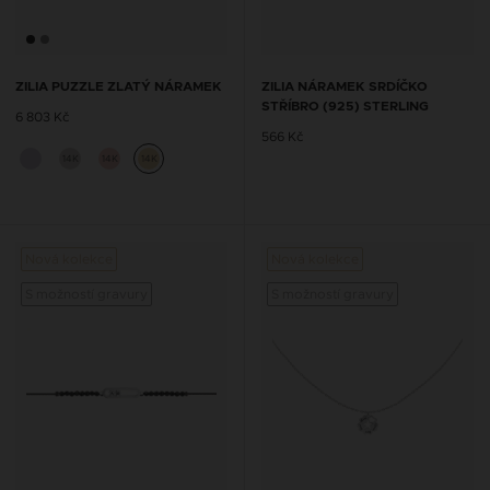
ZILIA PUZZLE ZLATÝ NÁRAMEK
ZILIA NÁRAMEK SRDÍČKO
STŘÍBRO (925) STERLING
6 803 Kč
566 Kč
14K
14K
14K
Nová kolekce
Nová kolekce
S možností gravury
S možností gravury