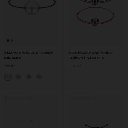
ZILIA MEN WHEEL STŘÍBRNÝ
ZILIA MICKEY AND MINNIE
NÁRAMEK
STŘÍBRNÝ NÁRAMEK
750 Kč
1 570 Kč
14K
14K
14K
Nová kolekce
Nová kolekce
Nová 