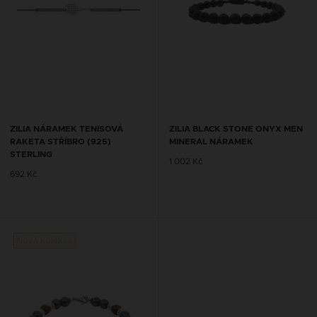
ZILIA NÁRAMEK TENISOVÁ
ZILIA BLACK STONE ONYX MEN
RAKETA STŘÍBRO (925)
MINERAL NÁRAMEK
STERLING
1 002 Kč
692 Kč
Nová kolekce
Nová 