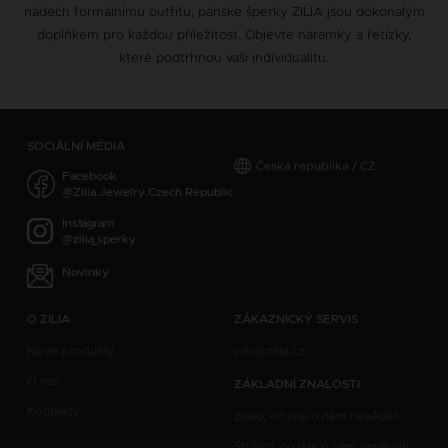
nádech formálnímu outfitu, pánské šperky ZILIA jsou dokonalým
doplňkem pro každou příležitost. Objevte náramky a řetízky,
které podtrhnou vaši individualitu.
SOCIÁLNÍ MÉDIA
Česká republika / CZ
Facebook
@Zilia.Jewelry.Czech.Republic
Instagram
@zilia_sperky
Novinky
O ZILIA
ZÁKAZNICKÝ SERVIS
Nové produkty
info@zilia.cz
O nás
ZÁKLADNÍ ZNALOSTI
Kontakty
Zlato, co jste o něm nevěděli
Stříbro, co jste o něm nevěděli