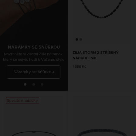
ŘETÍZKY NA KOTNÍK SE
ŠŇŮRKOU
Navrhněte si vlastní Zilia nákotník,
který se nejvíc hodí k Vašemu stylu
NÁRAMKY SE ŠŇŮRKOU
ZILIA STORM 2 STŘÍBRNÝ
Navrhněte si vlastní Zilia náramek,
NÁHRDELNÍK
který se nejvíc hodí k Vašemu stylu
Řetízky na kotník se
1 696 Kč
Náramky se šňůrkou
šňůrkou
Speciální nabídky