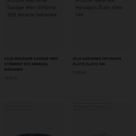
ZILIA MACRAME SAVAGE MEN
ZILIA NÁRAMEK HEXAGON
STŘÍBRNÝ 925 MINERAL
ŽLUTÉ ZLATO 14K
NÁRAMEK
2 515 Kč
1 570 Kč
Nová kolekce
S možností gravury
Nová 