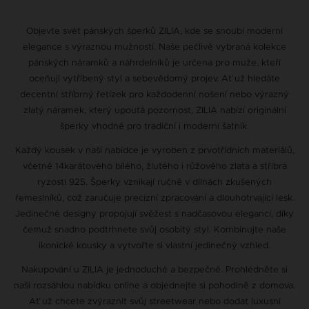
Objevte svět pánských šperků ZILIA, kde se snoubí moderní
elegance s výraznou mužností. Naše pečlivě vybraná kolekce
pánských náramků a náhrdelníků je určena pro muže, kteří
oceňují vytříbený styl a sebevědomý projev. Ať už hledáte
decentní stříbrný řetízek pro každodenní nošení nebo výrazný
zlatý náramek, který upoutá pozornost, ZILIA nabízí originální
šperky vhodné pro tradiční i moderní šatník.
Každý kousek v naší nabídce je vyroben z prvotřídních materiálů,
včetně 14karátového bílého, žlutého i růžového zlata a stříbra
ryzosti 925. Šperky vznikají ručně v dílnách zkušených
řemeslníků, což zaručuje precizní zpracování a dlouhotrvající lesk.
Jedinečné designy propojují svěžest s nadčasovou elegancí, díky
čemuž snadno podtrhnete svůj osobitý styl. Kombinujte naše
ikonické kousky a vytvořte si vlastní jedinečný vzhled.
Nakupování u ZILIA je jednoduché a bezpečné. Prohlédněte si
naši rozsáhlou nabídku online a objednejte si pohodlně z domova.
Ať už chcete zvýraznit svůj streetwear nebo dodat luxusní