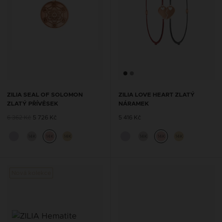
ZILIA SEAL OF SOLOMON
ZILIA LOVE HEART ZLATÝ
ZLATÝ PŘÍVĚSEK
NÁRAMEK
6 362 Kč
5 726 Kč
5 416 Kč
14K
14K
14K
14K
14K
14K
Nová kolekce