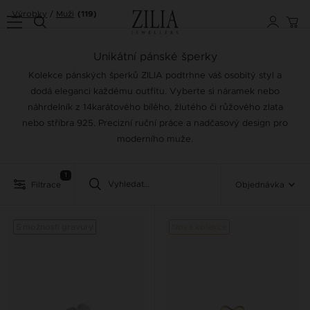
Výrobky
Muži
(119)
Unikátní pánské šperky
Kolekce pánských šperků ZILIA podtrhne váš osobitý styl a
dodá eleganci každému outfitu. Vyberte si náramek nebo
náhrdelník z 14karátového bílého, žlutého či růžového zlata
nebo stříbra 925. Precizní ruční práce a nadčasový design pro
moderního muže.
1
Filtrace
Objednávka
S možností gravury
Nová kolekce