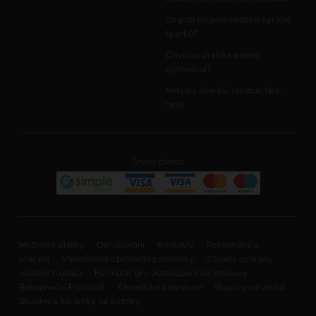
Co potřebujete vědět o výrobě
šperků?
Čím jsou drahé kameny
výjimečné?
Nákupy šperků, údržba, tipy -
rady
Druhy plateb
Možnosti platby
Doručování
Kontakty
Reklamace a
vrácení
Všeobecné obchodní podmínky
Zásady ochrany
osobních údajů
Formulář pro odstoupení od smlouvy
Reklamační Protokol
Tématické kategorie
Skupiny náramků
Skupiny s náramky na kotníky