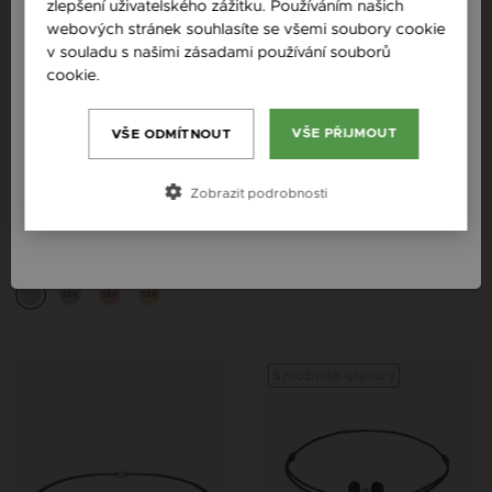
zlepšení uživatelského zážitku. Používáním našich
Česká republika / CZ
webových stránek souhlasíte se všemi soubory cookie
Slovensko / SK
v souladu s našimi zásadami používání souborů
cookie.
Více informací
Slovenija / SI
Magyarország / HU
VŠE PŘIJMOUT
VŠE ODMÍTNOUT
Österreich / AT
Zobrazit podrobnosti
ZILIA MEN QUILL STŘÍBRNÝ
ZILIA DOUBLE PERLA ONYX
România / RO
NÁRAMEK
STŘÍBRNÝ NÁRAMEK
1 570 Kč
2 074 Kč
14K
14K
14K
S možností gravury