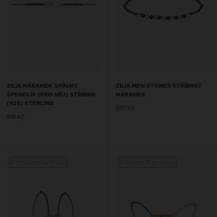
ZILIA NÁRAMEK SPÍNACÍ
ZILIA MEN STONES STŘÍBRNÝ
ŠPENDLÍK (PRO NĚJ) STŘÍBRO
NÁRAMEK
(925) STERLING
687 Kč
818 Kč
S možností gravury
S možností gravury
S mož