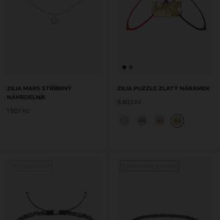
ZILIA MARS STŘÍBRNÝ
ZILIA PUZZLE ZLATÝ NÁRAMEK
NÁHRDELNÍK
6 803 Kč
1 507 Kč
14K
14K
14K
Nová kolekce
S možností gravury
Nová 