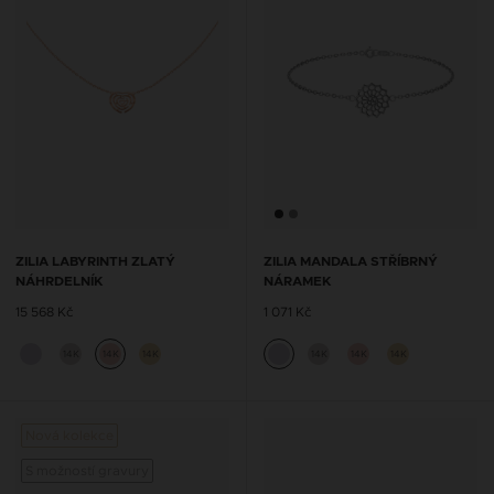
ZILIA LABYRINTH ZLATÝ
ZILIA MANDALA STŘÍBRNÝ
NÁHRDELNÍK
NÁRAMEK
15 568 Kč
1 071 Kč
14K
14K
14K
14K
14K
14K
Nová kolekce
S možností gravury