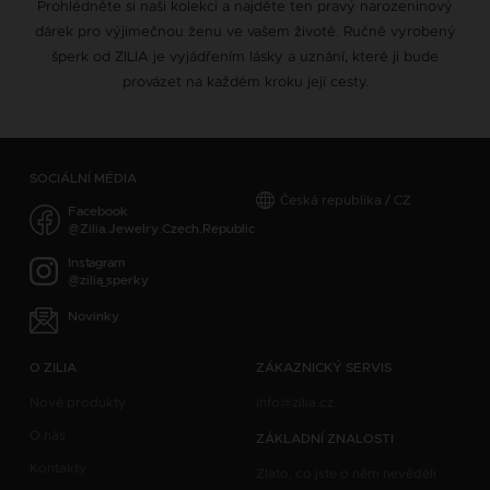
Prohlédněte si naši kolekci a najděte ten pravý narozeninový
dárek pro výjimečnou ženu ve vašem životě. Ručně vyrobený
šperk od ZILIA je vyjádřením lásky a uznání, které ji bude
provázet na každém kroku její cesty.
SOCIÁLNÍ MÉDIA
Česká republika / CZ
Facebook
@Zilia.Jewelry.Czech.Republic
Instagram
@zilia_sperky
Novinky
O ZILIA
ZÁKAZNICKÝ SERVIS
Nové produkty
info@zilia.cz
O nás
ZÁKLADNÍ ZNALOSTI
Kontakty
Zlato, co jste o něm nevěděli