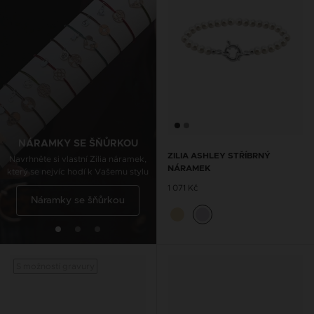
ŘETÍZKY NA KOTNÍK SE
ŠŇŮRKOU
Navrhněte si vlastní Zilia nákotník,
který se nejvíc hodí k Vašemu stylu
NÁRAMKY SE ŠŇŮRKOU
ZILIA ASHLEY STŘÍBRNÝ
Navrhněte si vlastní Zilia náramek,
NÁRAMEK
který se nejvíc hodí k Vašemu stylu
Řetízky na kotník se
1 071 Kč
Náramky se šňůrkou
šňůrkou
S možností gravury
S mož