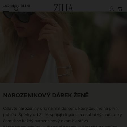
Výrobky
(834)
NAROZENINOVÝ DÁREK ŽENĚ
Oslavte narozeniny originálním dárkem, který zaujme na první
pohled. Šperky od ZILIA spojují eleganci a osobní význam, díky
čemuž se každý narozeninový okamžik stává
nezapomenutelným. Vyberte si z nabídky personalizovaných