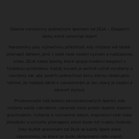
Oslavte narozeniny jedinečným šperkem od ZILIA – Elegantní
dárky, které zanechají dojem
Narozeniny jsou výjimečnou příležitostí, kdy můžete své blízké
překvapit dárkem, jenž v sobě nese osobní význam a nadčasovou
krásu. ZILIA nabízí šperky, které spojují moderní eleganci s
hlubokou symbolikou. Každý kousek je pečlivě ručně vyrobený a
navržený tak, aby podtrhl jedinečnost ženy, kterou obdarujete.
Věříme, že nejlepší dárek k narozeninám je ten, který je osobní a
zároveň stylový.
Prozkoumejte naši kolekci personalizovaných šperků, kde
můžete každý náhrdelník, náramek nebo prsten doplnit vlastním
gravírováním. Vyberte si významné datum, inspirativní citát nebo
přezdívku a vytvořte překvapení, které bude mít trvalou hodnotu.
Díky službě gravírování od ZILIA se každý šperk stává
vzpomínkou, ke které se bude obdarovaná ráda vracet.