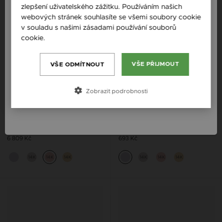
zlepšení uživatelského zážitku. Používáním našich
Česká republika / CZ
webových stránek souhlasíte se všemi soubory cookie
Slovensko / SK
v souladu s našimi zásadami používání souborů
cookie.
Více informací
Slovenija / SI
Magyarország / HU
VŠE PŘIJMOUT
VŠE ODMÍTNOUT
Österreich / AT
Zobrazit podrobnosti
România / RO
ZILIA CLASP FOR HER ZLATÝ
ZILIA TRUE LOVE STŘÍBRNÉ
NÁRAMEK
NÁUŠNICE
6 809 Kč
693 Kč
14K
14K
14K
14K
14K
14K