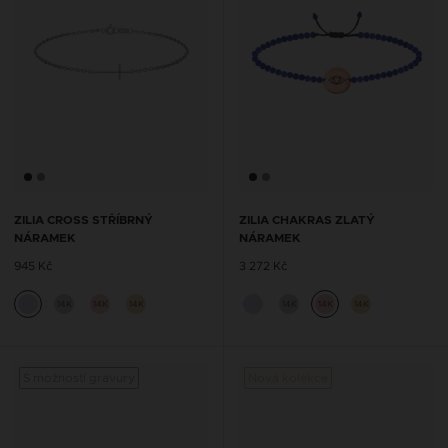
ZILIA CROSS STŘÍBRNÝ
ZILIA CHAKRAS ZLATÝ
NÁRAMEK
NÁRAMEK
945 Kč
3 272 Kč
14K
14K
14K
14K
14K
14K
S možností gravury
Nová kolekce
S mož