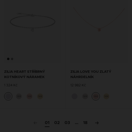
ZILIA HEART STŘÍBRNÝ
ZILIA LOVE YOU ZLATÝ
KOTNÍKOVÝ NÁRAMEK
NÁHRDELNÍK
1 324 Kč
12 982 Kč
14K
14K
14K
14K
14K
14K
01
02
03
...
18