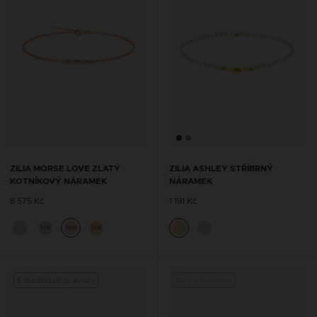
ZILIA MORSE LOVE ZLATÝ
ZILIA ASHLEY STŘÍBRNÝ
KOTNÍKOVÝ NÁRAMEK
NÁRAMEK
8 575 Kč
1 191 Kč
14K
14K
14K
S možností gravury
Nová kolekce
S mož