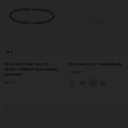
ZILIA GEMSTONE CALCITE
ZILIA MOM ZLATÝ NÁHRDELNÍK
HEART STŘÍBRNÝ 925 MINERAL
11 469 Kč
NÁRAMEK
687 Kč
14K
14K
14K
Nová kolekce
Nová 