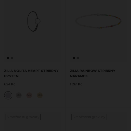
ZILIA NOLITA HEART STŘÍBRNÝ
ZILIA RAINBOW STŘÍBRNÝ
PRSTEN
NÁRAMEK
624 Kč
1 261 Kč
14K
14K
14K
S možností gravury
S možností gravury
S mož