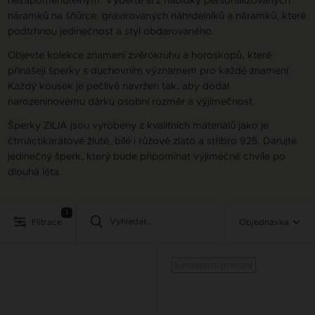
náramků na šňůrce, gravírovaných náhrdelníků a náramků, které
podtrhnou jedinečnost a styl obdarovaného.
Objevte kolekce znamení zvěrokruhu a horoskopů, které
přinášejí šperky s duchovním významem pro každé znamení.
Každý kousek je pečlivě navržen tak, aby dodal
narozeninovému dárku osobní rozměr a výjimečnost.
Šperky ZILIA jsou vyrobeny z kvalitních materiálů jako je
čtrnáctikarátové žluté, bílé i růžové zlato a stříbro 925. Darujte
jedinečný šperk, který bude připomínat výjimečné chvíle po
dlouhá léta.
1
Filtrace
Objednávka
S možností gravury