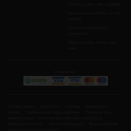
Stříbro, co jste o něm nevěděli
Co potřebujete vědět o výrobě
šperků?
Čím jsou drahé kameny
výjimečné?
Nákupy šperků, údržba, tipy -
rady
Druhy plateb
Možnosti platby
Doručování
Kontakty
Reklamace a
vrácení
Všeobecné obchodní podmínky
Zásady ochrany
osobních údajů
Formulář pro odstoupení od smlouvy
Reklamační Protokol
Tématické kategorie
Skupiny náramků
Skupiny s náramky na kotníky