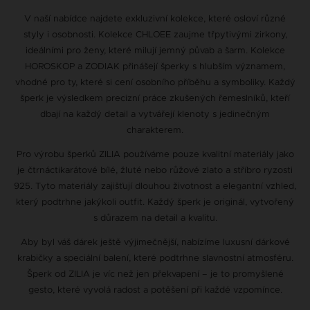
V naší nabídce najdete exkluzivní kolekce, které osloví různé
styly i osobnosti. Kolekce CHLOEE zaujme třpytivými zirkony,
ideálními pro ženy, které milují jemný půvab a šarm. Kolekce
HOROSKOP a ZODIAK přinášejí šperky s hlubším významem,
vhodné pro ty, které si cení osobního příběhu a symboliky. Každý
šperk je výsledkem precizní práce zkušených řemeslníků, kteří
dbají na každý detail a vytvářejí klenoty s jedinečným
charakterem.
Pro výrobu šperků ZILIA používáme pouze kvalitní materiály jako
je čtrnáctikarátové bílé, žluté nebo růžové zlato a stříbro ryzosti
925. Tyto materiály zajišťují dlouhou životnost a elegantní vzhled,
který podtrhne jakýkoli outfit. Každý šperk je originál, vytvořený
s důrazem na detail a kvalitu.
Aby byl váš dárek ještě výjimečnější, nabízíme luxusní dárkové
krabičky a speciální balení, které podtrhne slavnostní atmosféru.
Šperk od ZILIA je víc než jen překvapení – je to promyšlené
gesto, které vyvolá radost a potěšení při každé vzpomínce.