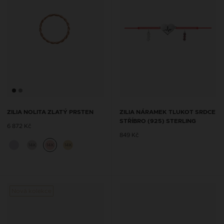
ZILIA NOLITA ZLATÝ PRSTEN
ZILIA NÁRAMEK TLUKOT SRDCE
STŘÍBRO (925) STERLING
6 872 Kč
849 Kč
14K
14K
14K
Nová kolekce
Nová 