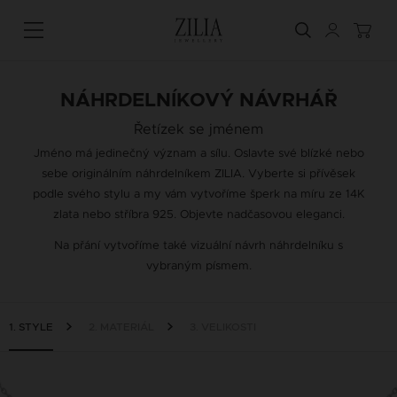
NÁHRDELNÍKOVÝ NÁVRHÁŘ
Řetízek se jménem
Jméno má jedinečný význam a sílu. Oslavte své blízké nebo
sebe originálním náhrdelníkem ZILIA. Vyberte si přívěsek
podle svého stylu a my vám vytvoříme šperk na míru ze 14K
zlata nebo stříbra 925. Objevte nadčasovou eleganci.
Na přání vytvoříme také vizuální návrh náhrdelníku s
vybraným písmem.
1. STYLE
2. MATERIÁL
3. VELIKOSTI