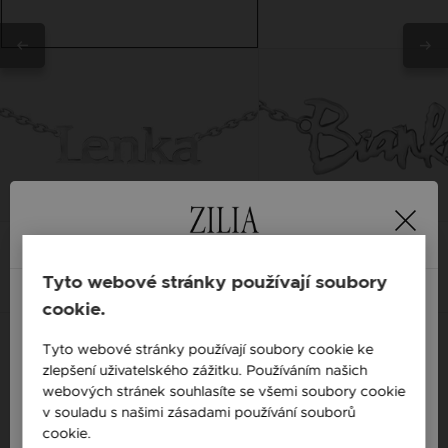
CORTINA
SABOTAGE
Tyto webové stránky používají soubory
cookie.
England / EN
1/2
Tyto webové stránky používají soubory cookie ke
zlepšení uživatelského zážitku. Používáním našich
Česká republika / CZ
webových stránek souhlasíte se všemi soubory cookie
Personalizované náhrdelníky se jménem – Symbol elegance a
Slovensko / SK
v souladu s našimi zásadami používání souborů
výjimečných okamžiků
cookie.
Více informací