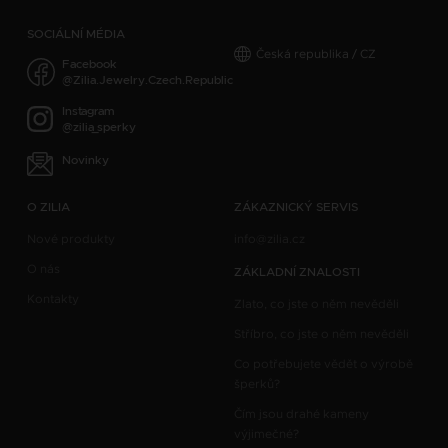
SOCIÁLNÍ MÉDIA
Česká republika / CZ
Facebook
@Zilia.Jewelry.Czech.Republic
Instagram
@zilia_sperky
Novinky
O ZILIA
ZÁKAZNICKÝ SERVIS
Nové produkty
info@zilia.cz
O nás
ZÁKLADNÍ ZNALOSTI
Kontakty
Zlato, co jste o něm nevěděli
Stříbro, co jste o něm nevěděli
Co potřebujete vědět o výrobě
šperků?
Čím jsou drahé kameny
výjimečné?