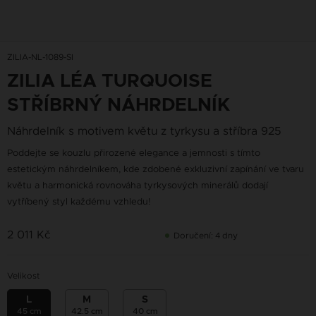
ZILIA-NL-1089-SI
ZILIA LÉA TURQUOISE
STŘÍBRNÝ NÁHRDELNÍK
Náhrdelník s motivem květu z tyrkysu a stříbra 925
Poddejte se kouzlu přirozené elegance a jemnosti s tímto
estetickým náhrdelníkem, kde zdobené exkluzivní zapínání ve tvaru
květu a harmonická rovnováha tyrkysových minerálů dodají
vytříbený styl každému vzhledu!
2 011 Kč
Doručení: 4 dny
Velikost
L
M
S
45 cm
42.5 cm
40 cm