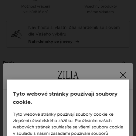
Možnost vrácení
Všechny produkty
ve lhůtě 16 dní
máme skladem
Navrhněte si vlastní Zilia náhrdelník se slovem
dle Vašeho výběru
Náhrdelníky se jmény
Popis
Dostupnost: Skladem
Materiál: Stříbro
Tyto webové stránky používají soubory
Ryzost: 925 sterlingové stříbro
cookie.
Barva: Stříbrná
England / EN
Tyto webové stránky používají soubory cookie ke
Drahokam: Tyrkys
zlepšení uživatelského zážitku. Používáním našich
Česká republika / CZ
webových stránek souhlasíte se všemi soubory cookie
Určení: Žena
Slovensko / SK
v souladu s našimi zásadami používání souborů