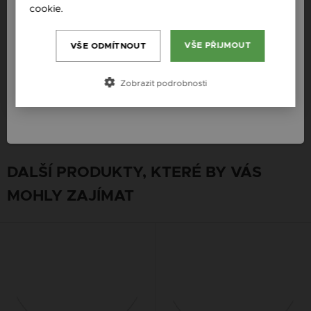
cookie.
Více informací
Slovenija / SI
Platba
Magyarország / HU
VŠE PŘIJMOUT
VŠE ODMÍTNOUT
Österreich / AT
Doručení
Zobrazit podrobnosti
România / RO
Záruka
DALŠÍ PRODUKTY, KTERÉ BY VÁS
MOHLY ZAJÍMAT