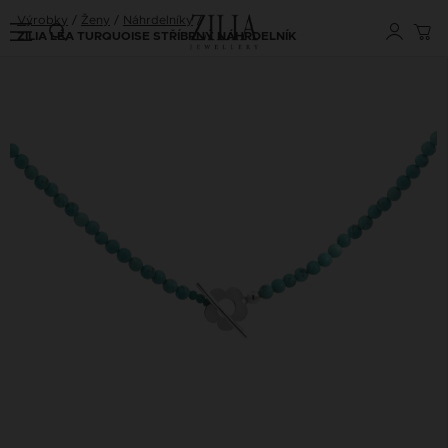
Výrobky
Ženy
Náhrdelníky
ZILIA LÉA TURQUOISE STŘÍBRNÝ NÁHRDELNÍK