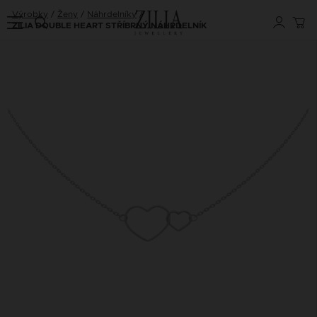
Výrobky
Ženy
Náhrdelníky
ZILIA DOUBLE HEART STŘÍBRNÝ NÁHRDELNÍK