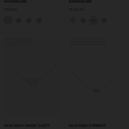
NÁHRDELNÍK
NÁHRDELNÍK
1 639 Kč
10 523 Kč
14K
14K
14K
14K
14K
14K
Nová kolekce
S možností gravury
ZILIA DAISY HEART ZLATÝ
ZILIA PAGE STŘÍBRNÝ