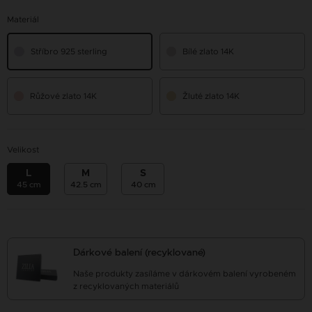
Materiál
Stříbro 925 sterling
Bílé zlato 14K
Růžové zlato 14K
Žluté zlato 14K
Velikost
L
M
S
45 cm
42.5 cm
40 cm
Dárkové balení (recyklované)
Naše produkty zasíláme v dárkovém balení vyrobeném
z recyklovaných materiálů