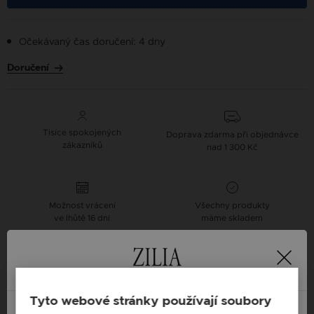
Očekávaný čas doručení: 4 dny
Doručení
Tisíce spokojených
Doprava zdarma při objednávce
zákazníků
nad 1 300 Kč
Možnost vrácení
Všechny produkty
ve lhůtě 16 dní
máme skladem
Navrhněte si vlastní Zilia náhrdelník se slovem
dle Vašeho výběru
Náhrdelníky se jmény
Tyto webové stránky používají soubory