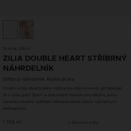
ZILIA-NL-328-SI
ZILIA DOUBLE HEART STŘÍBRNÝ
NÁHRDELNÍK
Stříbrný náhrdelník Matka dcera
Dvojité srdce, dvojitá láska. Větší srdce objímá menší, symbolizuje,
že k sobě patří. Šperk je dokonalým dárkem pro někoho, koho
opravdu milujete. Udělejte milované osobě radost výjimečným
překvapením.
1 765 Kč
Doručení: 4 dny