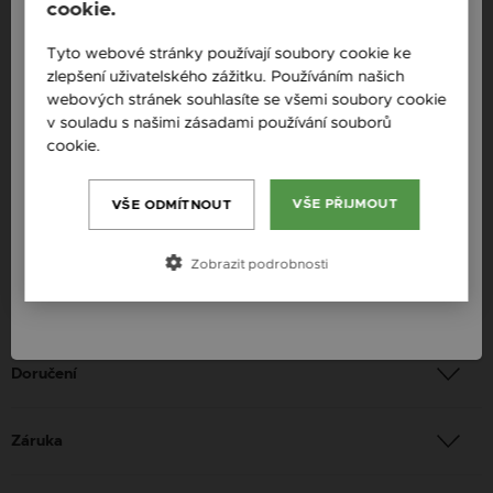
cookie.
Popis
England / EN
Tyto webové stránky používají soubory cookie ke
zlepšení uživatelského zážitku. Používáním našich
Česká republika / CZ
Dostupnost: Skladem
webových stránek souhlasíte se všemi soubory cookie
Slovensko / SK
v souladu s našimi zásadami používání souborů
Materiál: Stříbro
cookie.
Více informací
Slovenija / SI
Ryzost: 925 sterlingové stříbro
Magyarország / HU
Barva: Stříbrná
VŠE PŘIJMOUT
VŠE ODMÍTNOUT
Určení: Žena
Österreich / AT
Zobrazit podrobnosti
România / RO
Platba
Doručení
Záruka