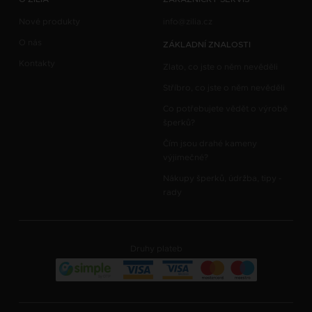
Nové produkty
info@zilia.cz
O nás
ZÁKLADNÍ ZNALOSTI
Kontakty
Zlato, co jste o něm nevěděli
Stříbro, co jste o něm nevěděli
Co potřebujete vědět o výrobě
šperků?
Čím jsou drahé kameny
výjimečné?
Nákupy šperků, údržba, tipy -
rady
Druhy plateb