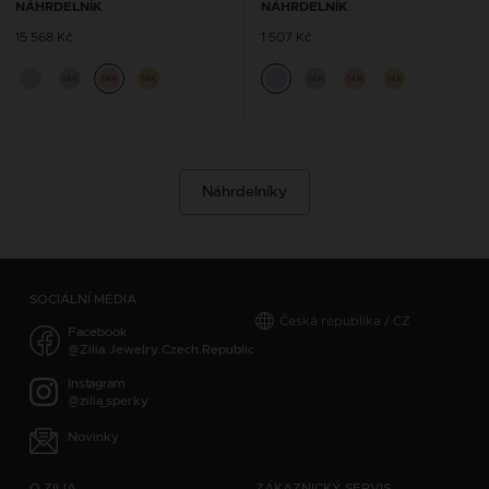
NÁHRDELNÍK
NÁHRDELNÍK
15 568 Kč
1 507 Kč
14K
14K
14K
14K
14K
14K
Náhrdelníky
SOCIÁLNÍ MÉDIA
Česká republika / CZ
Facebook
@Zilia.Jewelry.Czech.Republic
Instagram
@zilia_sperky
Novinky
O ZILIA
ZÁKAZNICKÝ SERVIS