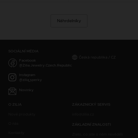
Náhrdelníky
SOCIÁLNÍ MÉDIA
Česká republika / CZ
Facebook
@Zilia.Jewelry.Czech.Republic
Instagram
@zilia_sperky
Novinky
O ZILIA
ZÁKAZNICKÝ SERVIS
Nové produkty
info@zilia.cz
O nás
ZÁKLADNÍ ZNALOSTI
Kontakty
Zlato, co jste o něm nevěděli