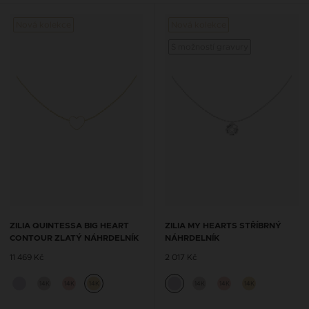
Nová kolekce
Nová kolekce
S možností gravury
ZILIA QUINTESSA BIG HEART
ZILIA MY HEARTS STŘÍBRNÝ
CONTOUR ZLATÝ NÁHRDELNÍK
NÁHRDELNÍK
11 469 Kč
2 017 Kč
14K
14K
14K
14K
14K
14K