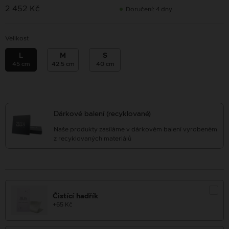
2 452 Kč
Doručení: 4 dny
Velikost
L
M
S
45 cm
42.5 cm
40 cm
Dárkové balení (recyklované)
Naše produkty zasíláme v dárkovém balení vyrobeném
z recyklovaných materiálů
Čistící hadřík
+65 Kč