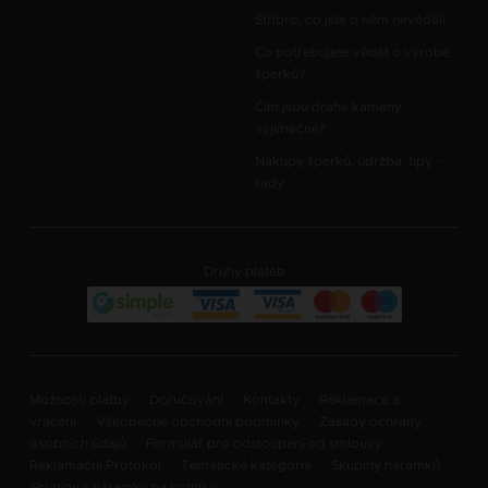
Stříbro, co jste o něm nevěděli
Co potřebujete vědět o výrobě
šperků?
Čím jsou drahé kameny
výjimečné?
Nákupy šperků, údržba, tipy -
rady
Druhy plateb
Možnosti platby
Doručování
Kontakty
Reklamace a
vrácení
Všeobecné obchodní podmínky
Zásady ochrany
osobních údajů
Formulář pro odstoupení od smlouvy
Reklamační Protokol
Tématické kategorie
Skupiny náramků
Skupiny s náramky na kotníky