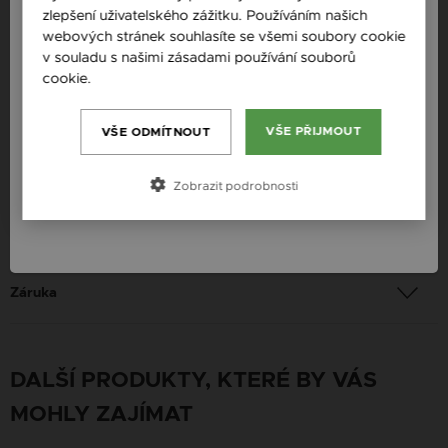
Ryzost: 925 sterlingové stříbro
zlepšení uživatelského zážitku. Používáním našich
Česká republika / CZ
webových stránek souhlasíte se všemi soubory cookie
Barva: Stříbrná
Slovensko / SK
v souladu s našimi zásadami používání souborů
Drahokam: Bílá Materiál: Perla
cookie.
Více informací
Slovenija / SI
Určení: Žena
Magyarország / HU
VŠE PŘIJMOUT
VŠE ODMÍTNOUT
Österreich / AT
Platba
Zobrazit podrobnosti
România / RO
Doručení
Záruka
DALŠÍ PRODUKTY, KTERÉ BY VÁS
MOHLY ZAJÍMAT