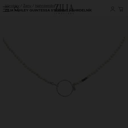
Výrobky
Ženy
Náhrdelníky
ZILIA ASHLEY QUINTESSA STŘÍBRNÝ NÁHRDELNÍK