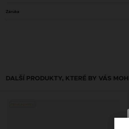
Záruka
DALŠÍ PRODUKTY, KTERÉ BY VÁS MOH
Nová kolekce