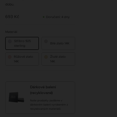
dobu.
693 Kč
Doručení: 4 dny
Materiál
Stříbro 925
Bílé zlato 14K
sterling
Růžové zlato
Žluté zlato
14K
14K
Dárkové balení
(recyklované)
Naše produkty zasíláme v
dárkovém balení vyrobeném z
recyklovaných materiálů