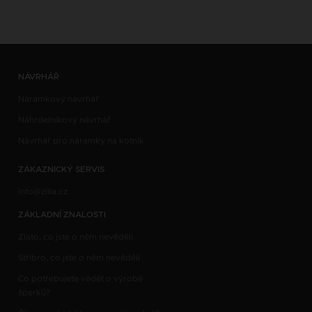
NÁVRHÁŘ
Náramkový návrhář
Náhrdelníkový návrhář
Návrhář pro náramky na kotník
ZÁKAZNICKÝ SERVIS
info@zilia.cz
ZÁKLADNÍ ZNALOSTI
Zlato, co jste o něm nevěděli
Stříbro, co jste o něm nevěděli
Co potřebujete vědět o výrobě
šperků?