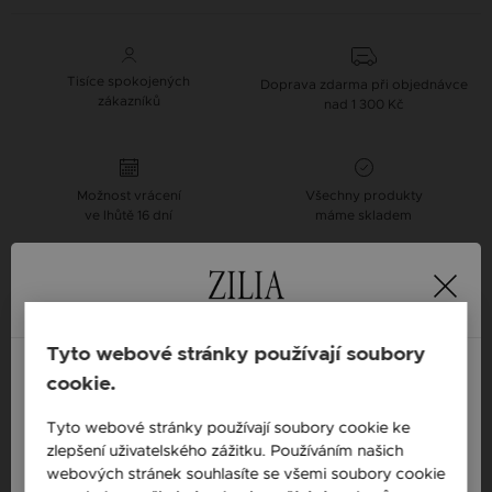
Tisíce spokojených
Doprava zdarma při objednávce
zákazníků
nad 1 300 Kč
Možnost vrácení
Všechny produkty
ve lhůtě 16 dní
máme skladem
Popis
Tyto webové stránky používají soubory
Dostupnost: Skladem
cookie.
Materiál: Stříbro
England / EN
Ryzost: 925 sterlingové stříbro
Tyto webové stránky používají soubory cookie ke
zlepšení uživatelského zážitku. Používáním našich
Česká republika / CZ
Barva: Stříbrná
webových stránek souhlasíte se všemi soubory cookie