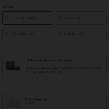
Materiál
Stříbro 925 sterling
Bílé zlato 14K
Růžové zlato 14K
Žluté zlato 14K
Dárkové balení (recyklované)
Naše produkty zasíláme v dárkovém balení vyrobeném
z recyklovaných materiálů
Čistící hadřík
+65 Kč