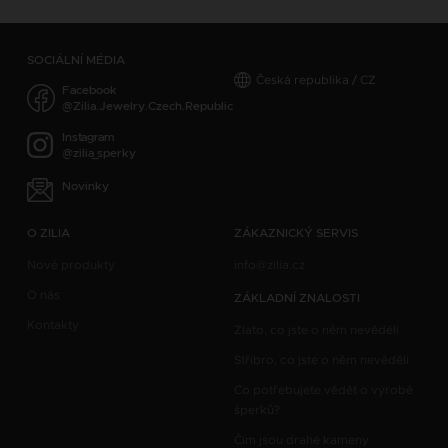
SOCIÁLNÍ MÉDIA
Česká republika / CZ
Facebook
@Zilia.Jewelry.Czech.Republic
Instagram
@zilia_sperky
Novinky
O ZILIA
ZÁKAZNICKÝ SERVIS
Nové produkty
info@zilia.cz
O nás
ZÁKLADNÍ ZNALOSTI
Kontakty
Zlato, co jste o něm nevěděli
Stříbro, co jste o něm nevěděli
Co potřebujete vědět o výrobě
šperků?
Čím jsou drahé kameny