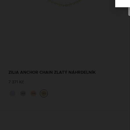
ZILIA ANCHOR CHAIN ZLATÝ NÁHRDELNÍK
7 371 Kč
14K
14K
14K