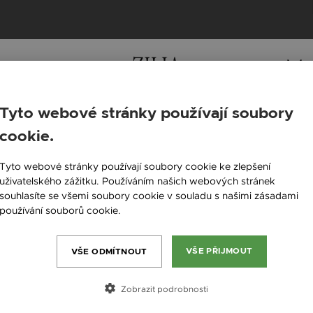
LY ZAJÍMAT
Tyto webové stránky používají soubory
Nová kolekce
cookie.
England / EN
Tyto webové stránky používají soubory cookie ke zlepšení
Česká republika / CZ
uživatelského zážitku. Používáním našich webových stránek
souhlasíte se všemi soubory cookie v souladu s našimi zásadami
Slovensko / SK
používání souborů cookie.
Více informací
Slovenija / SI
Magyarország / HU
VŠE PŘIJMOUT
VŠE ODMÍTNOUT
Österreich / AT
Zobrazit podrobnosti
România / RO