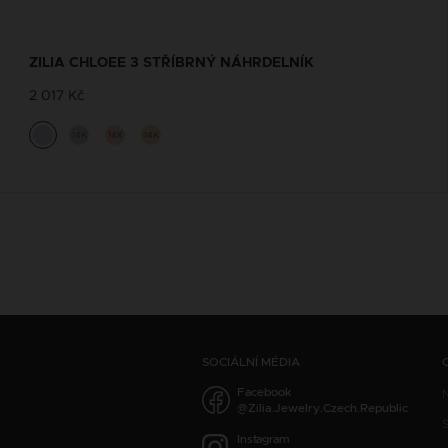
ZILIA CHLOEE 3 STŘÍBRNÝ NÁHRDELNÍK
2 017 Kč
14K
14K
14K
SOCIÁLNÍ MÉDIA
Facebook
@Zilia.Jewelry.Czech.Republic
S
Instagram