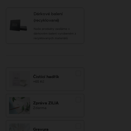
Dárkové balení
(recyklované)
Naše produkty zasíláme v
dárkovém balení vyrobeném z
recyklovaných materiálů
Čistící hadřík
+65 Kč
Zpráva ZILIA
Zdarma
Gravura