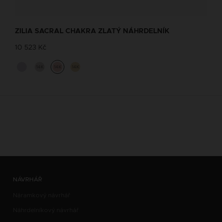
ZILIA SACRAL CHAKRA ZLATÝ NÁHRDELNÍK
10 523 Kč
14K
14K
14K
NÁVRHÁŘ
Náramkový návrhář
Náhrdelníkový návrhář