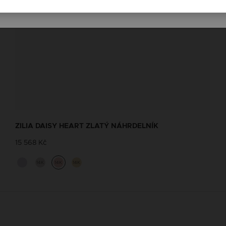
ZILIA DAISY HEART ZLATÝ NÁHRDELNÍK
15 568 Kč
14K
14K
14K