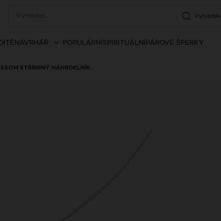
Vyhledáv
DÍTĚ
NÁVRHÁŘ
POPULÁRNÍ
SPIRITUÁLNÍ
PÁROVÉ ŠPERKY
LOSSOM STŘÍBRNÝ NÁHRDELNÍK