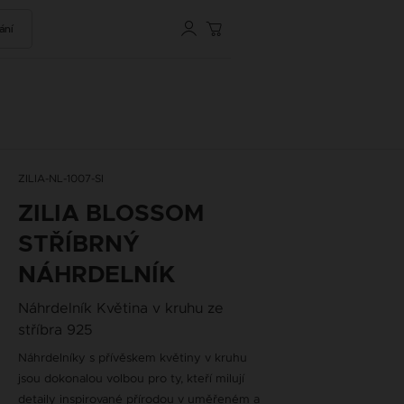
ání
ZILIA-NL-1007-SI
ZILIA BLOSSOM
STŘÍBRNÝ
NÁHRDELNÍK
Náhrdelník Květina v kruhu ze
stříbra 925
Náhrdelníky s přívěskem květiny v kruhu
jsou dokonalou volbou pro ty, kteří milují
detaily inspirované přírodou v uměřeném a