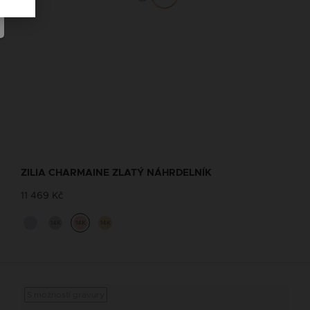
ZILIA CHARMAINE ZLATÝ NÁHRDELNÍK
11 469 Kč
14K
14K
14K
S možností gravury