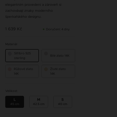
elegantním provedení a zároveň si
zachovávají znaky moderního
šperkařského designu.
1 639 Kč
Doručení: 4 dny
Materiál
Stříbro 925
Bílé zlato 14K
sterling
Růžové zlato
Žluté zlato
14K
14K
Velikost
L
M
S
45 cm
42.5 cm
40 cm