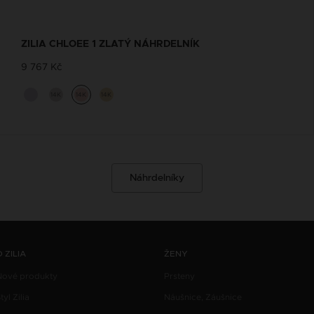
ZILIA CHLOEE 1 ZLATÝ NÁHRDELNÍK
9 767 Kč
14K
14K
14K
Náhrdelníky
O ZILIA
ŽENY
Nové produkty
Prsteny
tyl Zilia
Náušnice, Záušnice