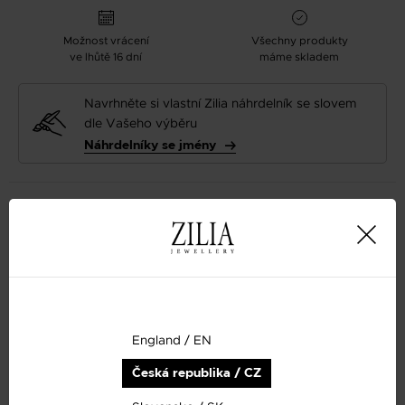
Možnost vrácení
Všechny produkty
ve lhůtě 16 dní
máme skladem
Navrhněte si vlastní Zilia náhrdelník se slovem
dle Vašeho výběru
Náhrdelníky se jmény
Popis
Dostupnost: Skladem
Materiál: Stříbro
Ryzost: 925 sterlingové stříbro
England / EN
Barva: Stříbrná
Česká republika / CZ
Klenot: Perla