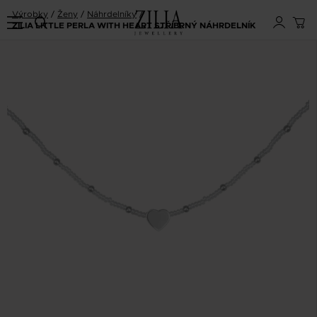
Výrobky
Ženy
Náhrdelníky
ZILIA LITTLE PERLA WITH HEART STŘÍBRNÝ NÁHRDELNÍK