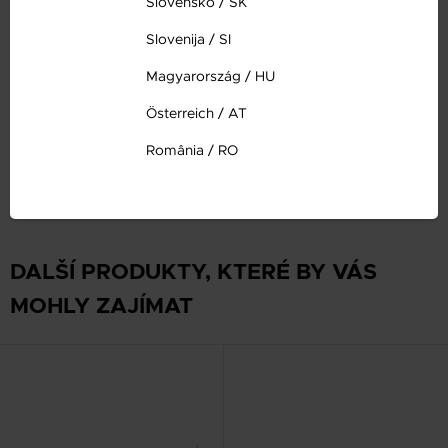
Určení: Žena
Slovensko / SK
Slovenija / SI
Platba
Magyarország / HU
Österreich / AT
Doručení
România / RO
Záruka
DALŠÍ PRODUKTY, KTERÉ BY VÁS
MOHLY ZAJÍMAT