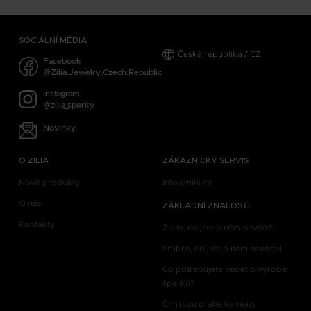
SOCIÁLNÍ MÉDIA
Česká republika / CZ
Facebook
@Zilia.Jewelry.Czech.Republic
Instagram
@zilia_sperky
Novinky
O ZILIA
ZÁKAZNICKÝ SERVIS
Nové produkty
info@zilia.cz
O nás
ZÁKLADNÍ ZNALOSTI
Kontakty
Zlato, co jste o něm nevěděli
Stříbro, co jste o něm nevěděli
Co potřebujete vědět o výrobě
šperků?
Čím jsou drahé kameny