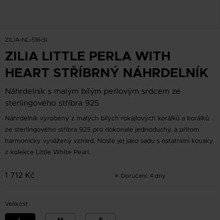
ZILIA-NL-516-SI
ZILIA LITTLE PERLA WITH
HEART STŘÍBRNÝ NÁHRDELNÍK
Náhrdelník s malým bílým perlovým srdcem ze
sterlingového stříbra 925
Náhrdelník vyrobený z malých bílých rokajlových korálků a korálků
ze sterlingového stříbra 925 pro dokonale jednoduchý, a přitom
harmonicky vyvážený vzhled. Noste jej jako sadu s ostatními kousky
z kolekce Little White Pearl.
1 712 Kč
Doručení: 4 dny
Velikost