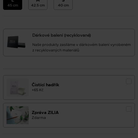
L
M
S
45 cm
42.5 cm
40 cm
Dárkové balení (recyklované)
Naše produkty zasíláme v dárkovém balení vyrobeném
z recyklovaných materiálů
Čistící hadřík
+65 Kč
Zpráva ZILIA
Zdarma