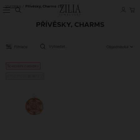
Výrobky
Přívěsky, Charms
(1)
PŘÍVĚSKY, CHARMS
Filtrace
Objednávka
Speciální nabídky
S možností gravury