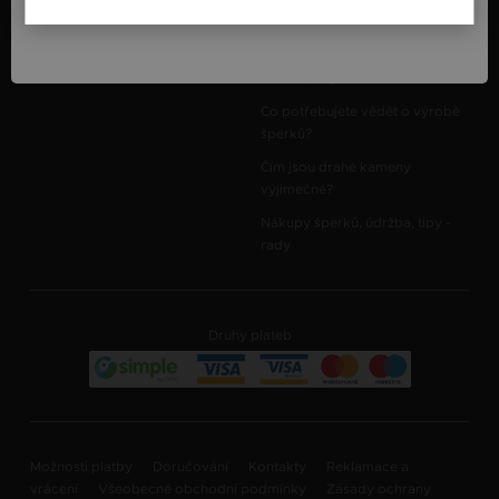
O nás
România / RO
ZÁKLADNÍ ZNALOSTI
Kontakty
Zlato, co jste o něm nevěděli
Stříbro, co jste o něm nevěděli
Co potřebujete vědět o výrobě
šperků?
Čím jsou drahé kameny
výjimečné?
Nákupy šperků, údržba, tipy -
rady
Druhy plateb
Možnosti platby
Doručování
Kontakty
Reklamace a
vrácení
Všeobecné obchodní podmínky
Zásady ochrany