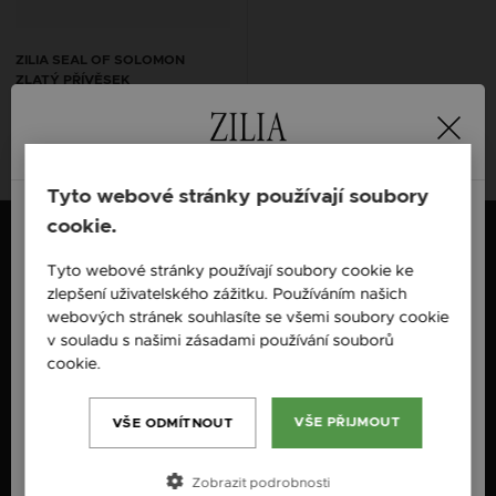
ZILIA SEAL OF SOLOMON
ZLATÝ PŘÍVĚSEK
6 362 Kč
5 726 Kč
14K
14K
14K
Tyto webové stránky používají soubory
cookie.
SOCIÁLNÍ MÉDIA
England / EN
Česká republika / CZ
Tyto webové stránky používají soubory cookie ke
Facebook
zlepšení uživatelského zážitku. Používáním našich
@Zilia.Jewelry.Czech.Republic
Česká republika / CZ
webových stránek souhlasíte se všemi soubory cookie
Instagram
Slovensko / SK
v souladu s našimi zásadami používání souborů
@zilia_sperky
cookie.
Více informací
Slovenija / SI
Novinky
Magyarország / HU
VŠE PŘIJMOUT
VŠE ODMÍTNOUT
O ZILIA
ZÁKAZNICKÝ SERVIS
Österreich / AT
Nové produkty
info@zilia.cz
Zobrazit podrobnosti