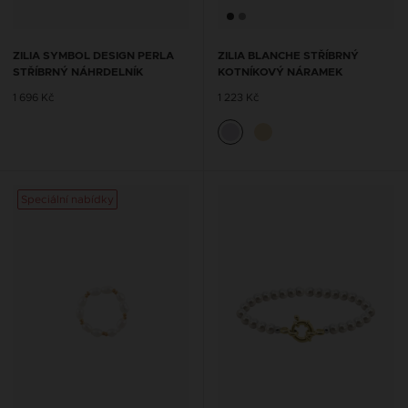
ZILIA SYMBOL DESIGN PERLA
ZILIA BLANCHE STŘÍBRNÝ
STŘÍBRNÝ NÁHRDELNÍK
KOTNÍKOVÝ NÁRAMEK
1 696 Kč
1 223 Kč
Speciální nabídky
Speciá