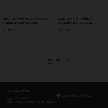
ZILIA VERONA PERLA MINERAL
ZILIA PINK OPAL PERLA
STŘÍBRNÝ NÁHRDELNÍK
STŘÍBRNÝ NÁHRDELNÍK
2 459 Kč
1 570 Kč
01
02
SOCIÁLNÍ MÉDIA
Česká republika / CZ
Facebook
@Zilia.Jewelry.Czech.Republic