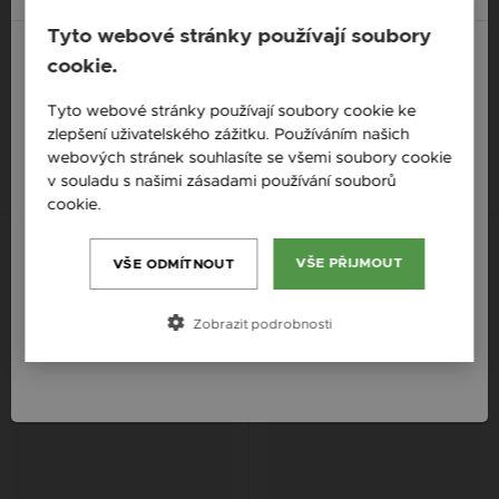
Tyto webové stránky používají soubory
cookie.
ZILIA PERLA STŘÍBRNÝ
ZILIA FLORANCE PERLA
NÁHRDELNÍK
STŘÍBRNÝ NÁRAMEK
England / EN
Tyto webové stránky používají soubory cookie ke
1 507 Kč
1 317 Kč
zlepšení uživatelského zážitku. Používáním našich
Česká republika / CZ
webových stránek souhlasíte se všemi soubory cookie
14K
14K
14K
14K
14K
14K
Slovensko / SK
v souladu s našimi zásadami používání souborů
cookie.
Více informací
Slovenija / SI
Magyarország / HU
VŠE PŘIJMOUT
VŠE ODMÍTNOUT
Österreich / AT
Zobrazit podrobnosti
România / RO