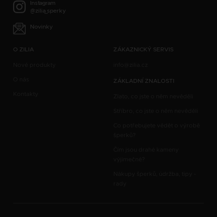
Instagram
@zilia_sperky
Novinky
O ZILIA
ZÁKAZNICKÝ SERVIS
Nové produkty
info@zilia.cz
O nás
ZÁKLADNÍ ZNALOSTI
Kontakty
Zlato, co jste o něm nevěděli
Stříbro, co jste o něm nevěděli
Co potřebujete vědět o výrobě
šperků?
Čím jsou drahé kameny
výjimečné?
Nákupy šperků, údržba, tipy -
rady