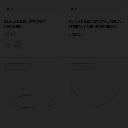
ZILIA ASHLEY STŘÍBRNÝ
ZILIA ASHLEY CRYSTAL PERLA
NÁRAMEK
STŘÍBRNÝ 935 NÁHRDELNÍK
1 191 Kč
2 452 Kč
Nová kolekce
Nová kolekce
Nová 