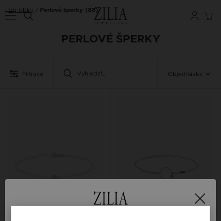
Výrobky
Perlové šperky
(88)
PERLOVÉ ŠPERKY
Filtrace
Objednávka