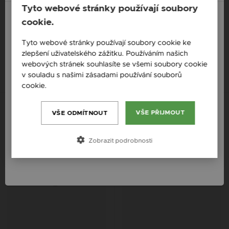
Tyto webové stránky používají soubory
cookie.
ZILIA IN VOGUE STŘÍBRNÝ
ZILIA ASHLEY QUINTESSA
England / EN
NÁRAMEK
STŘÍBRNÝ NÁRAMEK
Tyto webové stránky používají soubory cookie ke
1 008 Kč
1 611 Kč
zlepšení uživatelského zážitku. Používáním našich
Česká republika / CZ
webových stránek souhlasíte se všemi soubory cookie
Slovensko / SK
v souladu s našimi zásadami používání souborů
cookie.
Více informací
Slovenija / SI
Magyarország / HU
VŠE PŘIJMOUT
VŠE ODMÍTNOUT
Österreich / AT
Zobrazit podrobnosti
România / RO