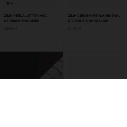
ZILIA PERLA LETTER ABC
ZILIA VERONA PERLA MINERAL
STŘÍBRNÝ NÁRAMEK
STŘÍBRNÝ NÁHRDELNÍK
1 008 Kč
2 473 Kč
ŘETÍZKY NA KOTNÍK SE
ŠŇŮRKOU