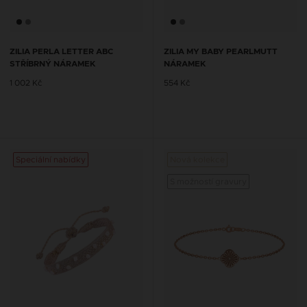
ZILIA PERLA LETTER ABC
ZILIA MY BABY PEARLMUTT
STŘÍBRNÝ NÁRAMEK
NÁRAMEK
1 002 Kč
554 Kč
Speciální nabídky
Nová kolekce
Speciá
S možností gravury