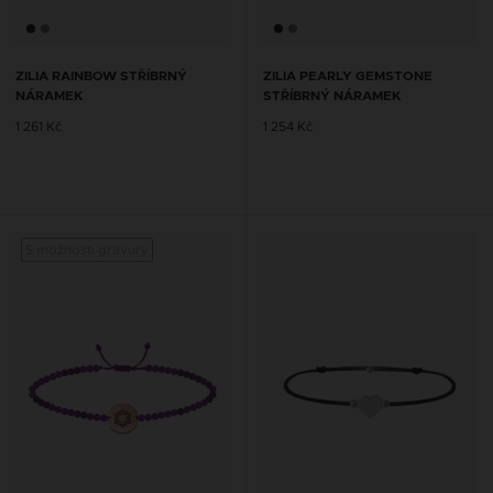
ZILIA RAINBOW STŘÍBRNÝ
ZILIA PEARLY GEMSTONE
NÁRAMEK
STŘÍBRNÝ NÁRAMEK
1 261 Kč
1 254 Kč
S možností gravury
S mož