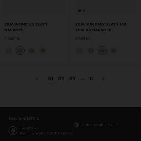
ZILIA INFINITIES ZLATÝ
ZILIA SUN BABY ZLATÝ 14K
NÁRAMEK
THREAD NÁRAMEK
7 440 Kč
2 389 Kč
14K
14K
14K
14K
14K
14K
01
02
03
...
11
SOCIÁLNÍ MÉDIA
Česká republika / CZ
Facebook
@Zilia.Jewelry.Czech.Republic