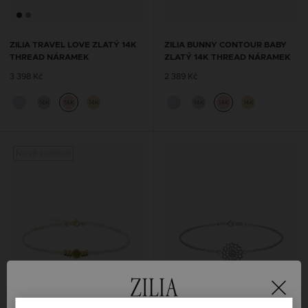
ZILIA TRAVEL LOVE ZLATÝ 14K
ZILIA BUNNY CONTOUR BABY
THREAD NÁRAMEK
ZLATÝ 14K THREAD NÁRAMEK
3 398 Kč
2 389 Kč
14K
14K
14K
14K
14K
14K
Nová kolekce