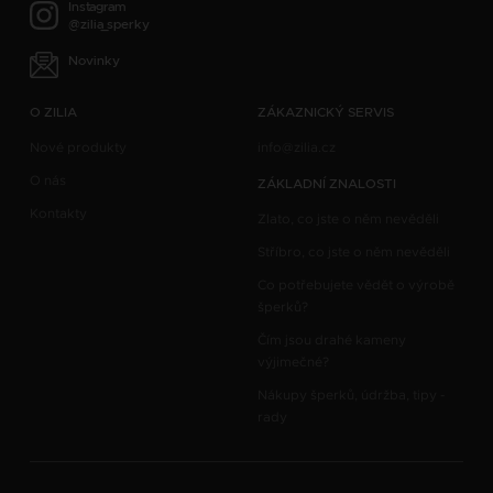
Instagram
@zilia_sperky
Novinky
O ZILIA
ZÁKAZNICKÝ SERVIS
Nové produkty
info@zilia.cz
O nás
ZÁKLADNÍ ZNALOSTI
Kontakty
Zlato, co jste o něm nevěděli
Stříbro, co jste o něm nevěděli
Co potřebujete vědět o výrobě
šperků?
Čím jsou drahé kameny
výjimečné?
Nákupy šperků, údržba, tipy -
rady