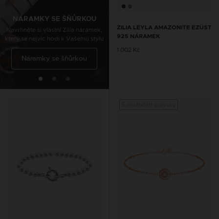
Navrhněte si vlastní Zilia nákotník,
který se nejvíc hodí k Vašemu stylu
NÁRAMKY SE ŠŇŮRKOU
ZILIA LEYLA AMAZONITE EZÜST
Navrhněte si vlastní Zilia náramek,
925 NÁRAMEK
který se nejvíc hodí k Vašemu stylu
Řetízky na kotník se
1 002 Kč
Náramky se šňůrkou
šňůrkou
S možností gravury