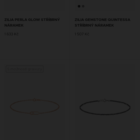
ZILIA PERLA GLOW STŘÍBRNÝ
ZILIA GEMSTONE QUINTESSA
NÁRAMEK
STŘÍBRNÝ NÁRAMEK
1 633 Kč
1 507 Kč
S možností gravury
S mož