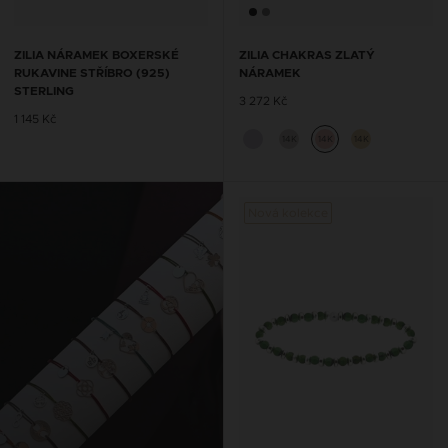
ZILIA NÁRAMEK BOXERSKÉ
ZILIA CHAKRAS ZLATÝ
RUKAVINE STŘÍBRO (925)
NÁRAMEK
STERLING
3 272 Kč
1 145 Kč
14K
14K
14K
Nová kolekce
ŘETÍZKY NA KOTNÍK SE
ŠŇŮRKOU