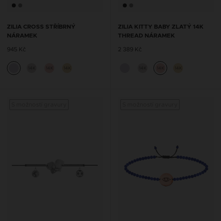
ZILIA CROSS STŘÍBRNÝ
ZILIA KITTY BABY ZLATÝ 14K
NÁRAMEK
THREAD NÁRAMEK
945 Kč
2 389 Kč
14K
14K
14K
14K
14K
14K
S možností gravury
S možností gravury