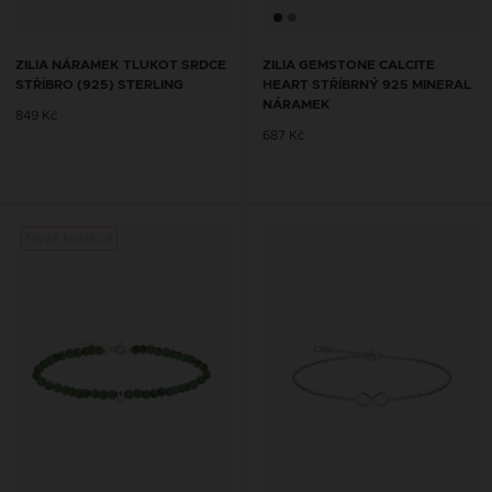
ZILIA NÁRAMEK TLUKOT SRDCE
ZILIA GEMSTONE CALCITE
STŘÍBRO (925) STERLING
HEART STŘÍBRNÝ 925 MINERAL
NÁRAMEK
849 Kč
687 Kč
Nová kolekce
Nová 