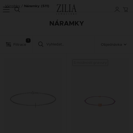
Výrobky
Náramky
(511)
NÁRAMKY
1
Filtrace
Objednávka
S možností gravury