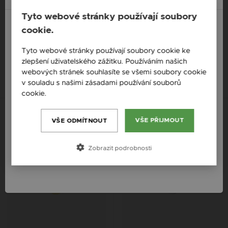
Tyto webové stránky používají soubory
cookie.
ZILIA MOON VELVET STŘÍBRNÝ
ZILIA MANDALA STŘÍBRNÝ
NÁRAMEK
NÁRAMEK
England / EN
Tyto webové stránky používají soubory cookie ke
1 002 Kč
1 071 Kč
zlepšení uživatelského zážitku. Používáním našich
Česká republika / CZ
webových stránek souhlasíte se všemi soubory cookie
14K
14K
14K
Slovensko / SK
v souladu s našimi zásadami používání souborů
cookie.
Více informací
Slovenija / SI
S možností gravury
Magyarország / HU
VŠE PŘIJMOUT
VŠE ODMÍTNOUT
Österreich / AT
Zobrazit podrobnosti
România / RO