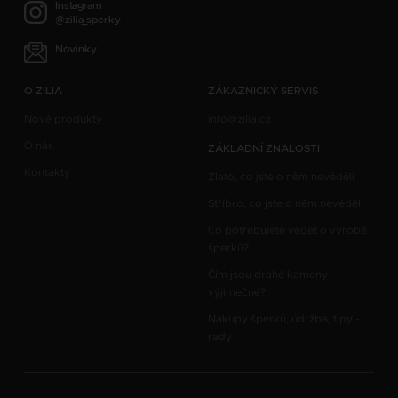
Instagram
@zilia_sperky
Novinky
O ZILIA
ZÁKAZNICKÝ SERVIS
Nové produkty
info@zilia.cz
O nás
ZÁKLADNÍ ZNALOSTI
Kontakty
Zlato, co jste o něm nevěděli
Stříbro, co jste o něm nevěděli
Co potřebujete vědět o výrobě
šperků?
Čím jsou drahé kameny
výjimečné?
Nákupy šperků, údržba, tipy -
rady