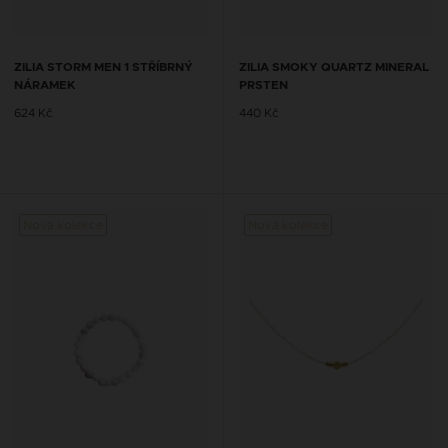
ZILIA STORM MEN 1 STŘÍBRNÝ
ZILIA SMOKY QUARTZ MINERAL
NÁRAMEK
PRSTEN
624 Kč
440 Kč
Nová kolekce
Nová kolekce
Nová 