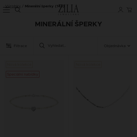
Výrobky
Minerální šperky
(143)
MINERÁLNÍ ŠPERKY
Filtrace
Objednávka
Nová kolekce
Nová kolekce
Speciální nabídky