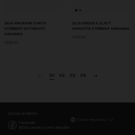
ZILIA MACRAME EARTH
ZILIA GREEN & ZLATÝ
STŘÍBRNÝ KOTNÍKOVÝ
HEMATITE STŘÍBRNÝ NÁRAMEK
NÁRAMEK
1 002 Kč
1 828 Kč
01
02
03
04
SOCIÁLNÍ MÉDIA
Česká republika / CZ
Facebook
@Zilia.Jewelry.Czech.Republic