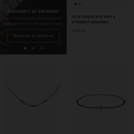
Navrhněte si vlastní Zilia nákotník,
který se nejvíc hodí k Vašemu stylu
NÁRAMKY SE ŠŇŮRKOU
ZILIA TIGERS EYE MEN 2
Navrhněte si vlastní Zilia náramek,
STŘÍBRNÝ NÁRAMEK
který se nejvíc hodí k Vašemu stylu
Řetízky na kotník se
1 254 Kč
Náramky se šňůrkou
šňůrkou