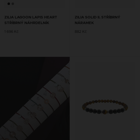
ZILIA LAGOON LAPIS HEART
ZILIA SOLID II. STŘÍBRNÝ
STŘÍBRNÝ NÁHRDELNÍK
NÁRAMEK
1 696 Kč
882 Kč
ŘETÍZKY NA KOTNÍK SE
ŠŇŮRKOU