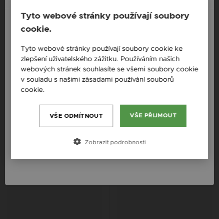
Tyto webové stránky používají soubory
cookie.
ZILIA VIOLET STŘÍBRNÝ
ZILIA LÉA TURQUOISE
NÁHRDELNÍK
STŘÍBRNÝ NÁHRDELNÍK
England / EN
Tyto webové stránky používají soubory cookie ke
1 570 Kč
2 011 Kč
zlepšení uživatelského zážitku. Používáním našich
Česká republika / CZ
webových stránek souhlasíte se všemi soubory cookie
Slovensko / SK
v souladu s našimi zásadami používání souborů
cookie.
Více informací
Slovenija / SI
Nová kolekce
Magyarország / HU
VŠE PŘIJMOUT
VŠE ODMÍTNOUT
Österreich / AT
Zobrazit podrobnosti
România / RO