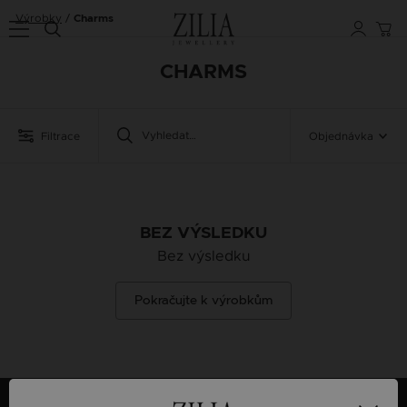
Výrobky
Charms
CHARMS
Filtrace
Objednávka
BEZ VÝSLEDKU
Bez výsledku
Pokračujte k výrobkům