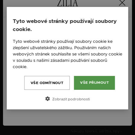
SOCIÁLNÍ MÉDIA
Česká republika / CZ
Facebook
@Zilia.Jewelry.Czech.Republic
Tyto webové stránky používají soubory
Instagram
cookie.
@zilia_sperky
England / EN
Novinky
Tyto webové stránky používají soubory cookie ke
zlepšení uživatelského zážitku. Používáním našich
Česká republika / CZ
webových stránek souhlasíte se všemi soubory cookie
O ZILIA
ZÁKAZNICKÝ SERVIS
Slovensko / SK
v souladu s našimi zásadami používání souborů
Nové produkty
info@zilia.cz
cookie.
Více informací
Slovenija / SI
O nás
ZÁKLADNÍ ZNALOSTI
Kontakty
Magyarország / HU
Zlato, co jste o něm nevěděli
VŠE PŘIJMOUT
VŠE ODMÍTNOUT
Stříbro, co jste o něm nevěděli
Österreich / AT
Zobrazit podrobnosti
Co potřebujete vědět o výrobě
România / RO
šperků?
Čím jsou drahé kameny
výjimečné?
Nákupy šperků, údržba, tipy -