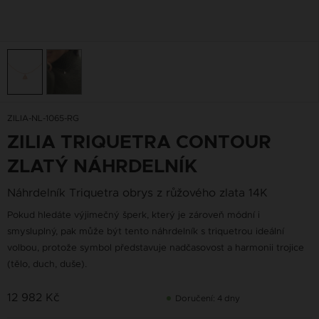
ZILIA-NL-1065-RG
ZILIA TRIQUETRA CONTOUR
ZLATÝ NÁHRDELNÍK
Náhrdelník Triquetra obrys z růžového zlata 14K
Pokud hledáte výjimečný šperk, který je zároveň módní i
smysluplný, pak může být tento náhrdelník s triquetrou ideální
volbou, protože symbol představuje nadčasovost a harmonii trojice
(tělo, duch, duše).
12 982 Kč
Doručení: 4 dny