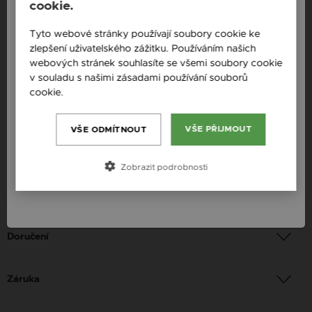
cookie.
Popis
England / EN
Tyto webové stránky používají soubory cookie ke
zlepšení uživatelského zážitku. Používáním našich
Česká republika / CZ
Dostupnost: Skladem
webových stránek souhlasíte se všemi soubory cookie
Slovensko / SK
v souladu s našimi zásadami používání souborů
Materiál: Růžové zlato
cookie.
Více informací
Slovenija / SI
Ryzost: 585 / 1000
Magyarország / HU
Barva: Růžové zlato
VŠE PŘIJMOUT
VŠE ODMÍTNOUT
Určení: Žena
Österreich / AT
Zobrazit podrobnosti
România / RO
Platba
Doručení
Záruka