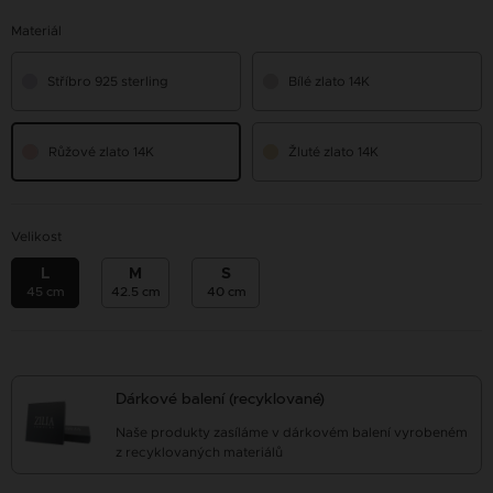
Materiál
Stříbro 925 sterling
Bílé zlato 14K
Růžové zlato 14K
Žluté zlato 14K
Velikost
L
M
S
45 cm
42.5 cm
40 cm
Dárkové balení (recyklované)
Naše produkty zasíláme v dárkovém balení vyrobeném
z recyklovaných materiálů