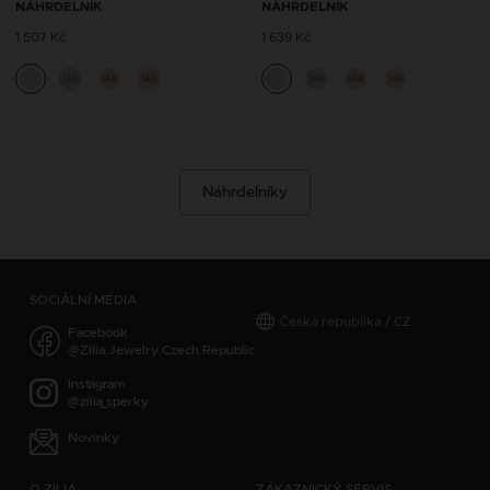
NÁHRDELNÍK
NÁHRDELNÍK
1 507 Kč
1 639 Kč
14K
14K
14K
14K
14K
14K
Náhrdelníky
SOCIÁLNÍ MÉDIA
Česká republika / CZ
Facebook
@Zilia.Jewelry.Czech.Republic
Instagram
@zilia_sperky
Novinky
O ZILIA
ZÁKAZNICKÝ SERVIS