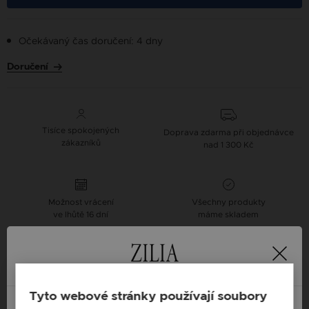
Očekávaný čas doručení: 4 dny
Doručení
Tisíce spokojených
Doprava zdarma při objednávce
zákazníků
nad 1 300 Kč
Možnost vrácení
Všechny produkty
ve lhůtě 16 dní
máme skladem
Navrhněte si vlastní Zilia náhrdelník se slovem
dle Vašeho výběru
Náhrdelníky se jmény
Tyto webové stránky používají soubory