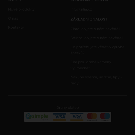
Nové produkty
info@zilia.cz
O nás
ZÁKLADNÍ ZNALOSTI
Kontakty
Zlato, co jste o něm nevěděli
Stříbro, co jste o něm nevěděli
Co potřebujete vědět o výrobě
šperků?
Čím jsou drahé kameny
výjimečné?
Nákupy šperků, údržba, tipy -
rady
Druhy plateb