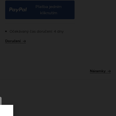
Platba jedním
kliknutím
Očekávaný čas doručení: 4 dny
Doručení
Náramky