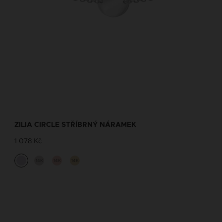
ZILIA CIRCLE STŘÍBRNÝ NÁRAMEK
1 078 Kč
14K
14K
14K