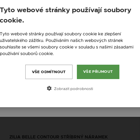
Tyto webové stránky používají soubory
cookie.
England / EN
Tyto webové stránky používají soubory cookie ke zlepšení
Česká republika / CZ
uživatelského zážitku. Používáním našich webových stránek
souhlasíte se všemi soubory cookie v souladu s našimi zásadami
Slovensko / SK
používání souborů cookie.
Více informací
Slovenija / SI
Magyarország / HU
VŠE PŘIJMOUT
VŠE ODMÍTNOUT
Österreich / AT
Zobrazit podrobnosti
România / RO
ZILIA BELLE CONTOUR STŘÍBRNÝ NÁRAMEK