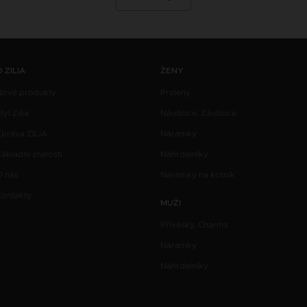
O ZILIA
ŽENY
Nové produkty
Prsteny
tyl Zilia
Náušnice, Záušnice
Zpráva ZILIA
Náramky
ákladní znalosti
Náhrdelníky
O nás
Náramky na kotník
Kontakty
MUŽI
Přívěsky, Charms
Náramky
Náhrdelníky