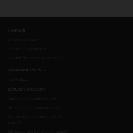
NÁVRHÁŘ
Náramkový návrhář
Náhrdelníkový návrhář
Návrhář pro náramky na kotník
ZÁKAZNICKÝ SERVIS
info@zilia.cz
ZÁKLADNÍ ZNALOSTI
Zlato, co jste o něm nevěděli
Stříbro, co jste o něm nevěděli
Co potřebujete vědět o výrobě
šperků?
Čím jsou drahé kameny výjimečné?