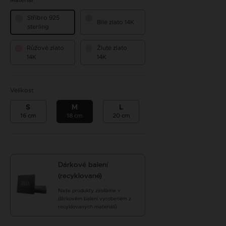
Materiál
Stříbro 925
Bílé zlato 14K
sterling
Růžové zlato
Žluté zlato
14K
14K
Velikost
S
M
L
16 cm
18 cm
20 cm
Dárkové balení
(recyklované)
Naše produkty zasíláme v
dárkovém balení vyrobeném z
recyklovaných materiálů