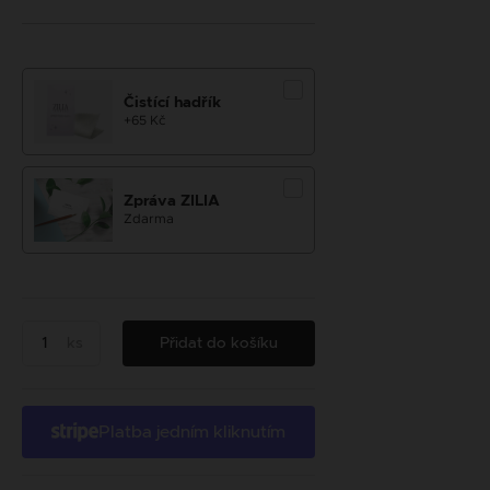
Čistící hadřík
+65 Kč
Zpráva ZILIA
Zdarma
ks
Přidat do košíku
Platba jedním kliknutím