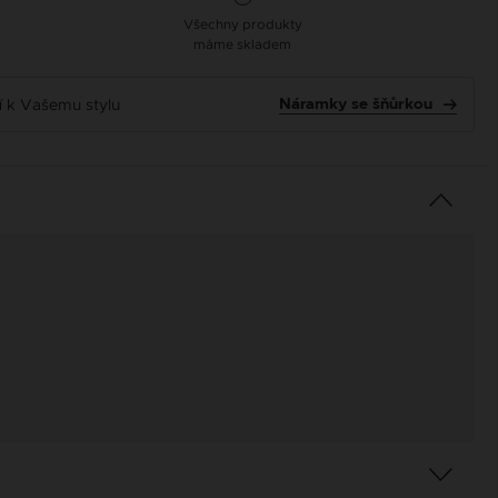
Všechny produkty
máme skladem
dí k Vašemu stylu
Náramky se šňůrkou