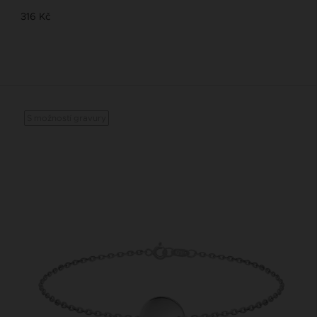
316 Kč
S možností gravury