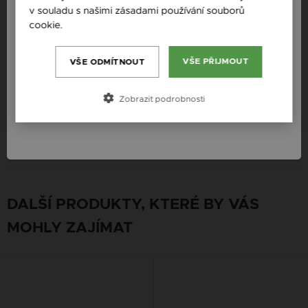
Slovensko / SK
v souladu s našimi zásadami používání souborů
Určení: Žena
cookie.
Více informací
Slovenija / SI
Magyarország / HU
Platba
VŠE PŘIJMOUT
VŠE ODMÍTNOUT
Österreich / AT
Zobrazit podrobnosti
Doručení
România / RO
Záruka
DALŠÍ PRODUKTY, KTERÉ BY VÁS
MOHLY ZAJÍMAT