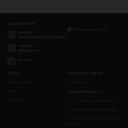
SOCIÁLNÍ MÉDIA
Česká republika / CZ
Facebook
@Zilia.Jewelry.Czech.Republic
Instagram
@zilia_sperky
Novinky
O ZILIA
ZÁKAZNICKÝ SERVIS
Nové produkty
info@zilia.cz
O nás
ZÁKLADNÍ ZNALOSTI
Kontakty
Zlato, co jste o něm nevěděli
Stříbro, co jste o něm nevěděli
Co potřebujete vědět o výrobě
šperků?