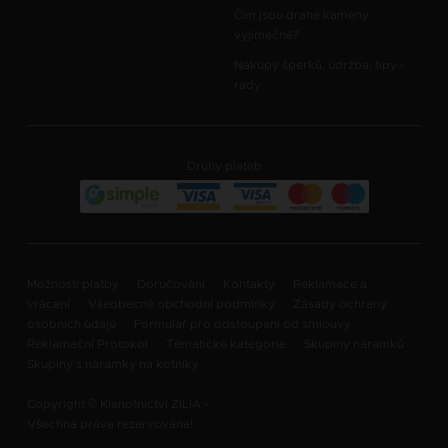
Čím jsou drahé kameny
výjimečné?
Nákupy šperků, údržba, tipy -
rady
Druhy plateb
Možnosti platby
Doručování
Kontakty
Reklamace a
vrácení
Všeobecné obchodní podmínky
Zásady ochrany
osobních údajů
Formulář pro odstoupení od smlouvy
Reklamační Protokol
Tématické kategorie
Skupiny náramků
Skupiny s náramky na kotníky
Copyright © Klenotnictví ZILIA -
Všechna práva rezervována!