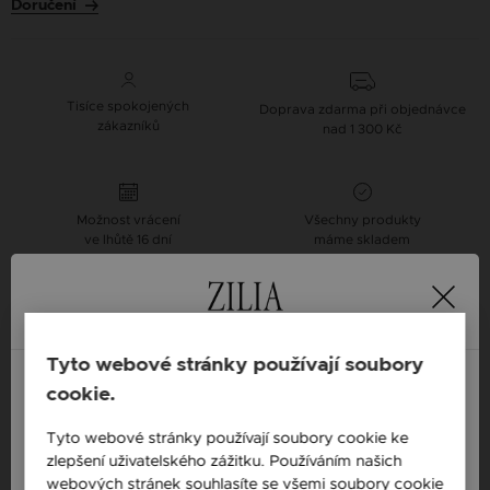
Doručení
Tisíce spokojených
Doprava zdarma při objednávce
zákazníků
nad 1 300 Kč
Možnost vrácení
Všechny produkty
ve lhůtě 16 dní
máme skladem
Popis
Tyto webové stránky používají soubory
Dostupnost: Skladem
cookie.
Materiál: Stříbro
England / EN
Tyto webové stránky používají soubory cookie ke
Ryzost: 925 sterlingové stříbro
zlepšení uživatelského zážitku. Používáním našich
Česká republika / CZ
webových stránek souhlasíte se všemi soubory cookie
Barva: Stříbrná