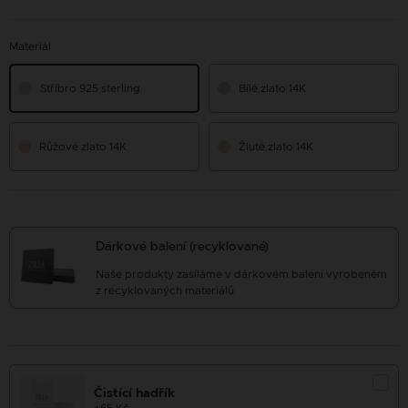
Materiál
Stříbro 925 sterling
Bílé zlato 14K
Růžové zlato 14K
Žluté zlato 14K
Dárkové balení (recyklované)
Naše produkty zasíláme v dárkovém balení vyrobeném
z recyklovaných materiálů
Čistící hadřík