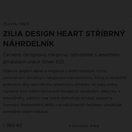
ZILIA-NL-1186-SI
ZILIA DESIGN HEART STŘÍBRNÝ
NÁHRDELNÍK
Červený designový rokajlový náhrdelník s amorfním
přívěskem srdce Silver 925
Objevte spojení vášně a elegance s tímto krásným ručně
navlečeným červeným rokajlovým náhrdelníkem, který je skutečně
jedinečný díky speciálnímu amorfnímu přívěsku ve tvaru srdce.
Výrazný živý odstín červených korálků je symbolem lásky, síly a
sebedůvěry, zatímco tvar srdce ztělesňuje emoce, spojení a
harmonii. Nastavitelná délka s prodlužovacím řetízkem umožňuje
pohodlné nošení kdykoli.
1 380 Kč
Doručení: 4 dny