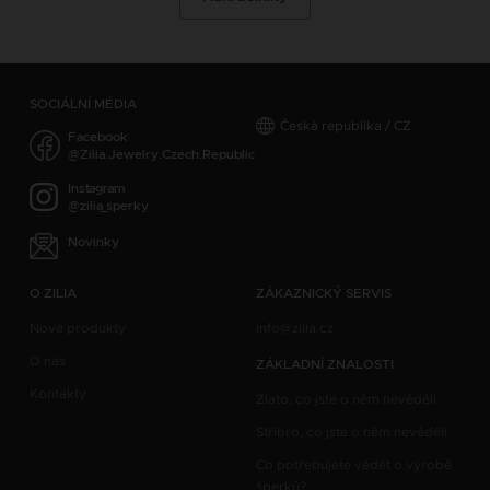
SOCIÁLNÍ MÉDIA
Česká republika / CZ
Facebook
@Zilia.Jewelry.Czech.Republic
Instagram
@zilia_sperky
Novinky
O ZILIA
ZÁKAZNICKÝ SERVIS
Nové produkty
info@zilia.cz
O nás
ZÁKLADNÍ ZNALOSTI
Kontakty
Zlato, co jste o něm nevěděli
Stříbro, co jste o něm nevěděli
Co potřebujete vědět o výrobě
šperků?