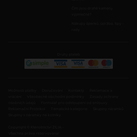
Čím jsou drahé kameny
výjimečné?
Nákupy šperků, údržba, tipy -
rady
Druhy plateb
Možnosti platby
Doručování
Kontakty
Reklamace a
vrácení
Všeobecné obchodní podmínky
Zásady ochrany
osobních údajů
Formulář pro odstoupení od smlouvy
Reklamační Protokol
Tématické kategorie
Skupiny náramků
Skupiny s náramky na kotníky
Copyright © Klenotnictví ZILIA -
Všechna práva rezervována!