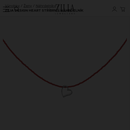
Výrobky
Ženy
Náhrdelníky
ZILIA DESIGN HEART STŘÍBRNÝ NÁHRDELNÍK