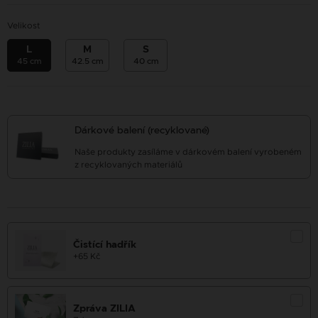
Velikost
L
M
S
45 cm
42.5 cm
40 cm
Dárkové balení (recyklované)
Naše produkty zasíláme v dárkovém balení vyrobeném
z recyklovaných materiálů
Čistící hadřík
+65 Kč
Zpráva ZILIA