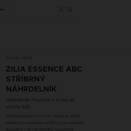
ání
ZILIA-NL-732-SI
ZILIA ESSENCE ABC
STŘÍBRNÝ
NÁHRDELNÍK
Náhrdelník Písmeno v kruhu ze
stříbra 925
Přívěsek písmeno v kruhu, který je velmi
oblíbený u náramků na šňůrce, je konečně
dostupný i na náhrdelníku. Upoutejte