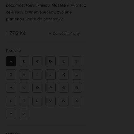
pozornost touto krásou. Můžete si vybrat z
celé sady písmen abecedy, zvolené
písmeno uveďte do poznámky.
1 776 Kč
Doručení: 4 dny
Písmeno
A
B
C
D
E
F
G
H
I
J
K
L
M
N
O
P
Q
R
S
T
U
V
W
X
Y
Z