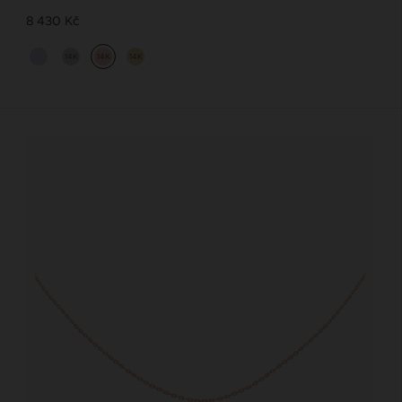
8 430 Kč
14K
14K
14K