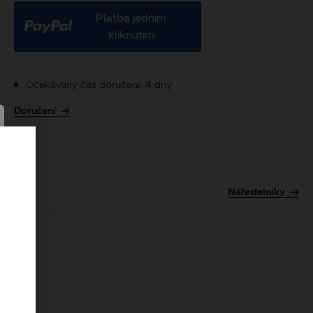
Platba jedním
kliknutím
Očekávaný čas doručení: 4 dny
Doručení
Náhrdelníky