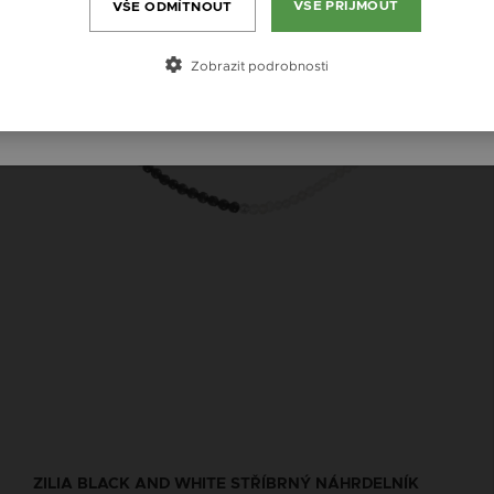
Magyarország / HU
VŠE PŘIJMOUT
VŠE ODMÍTNOUT
Österreich / AT
Zobrazit podrobnosti
România / RO
ZILIA BLACK AND WHITE STŘÍBRNÝ NÁHRDELNÍK