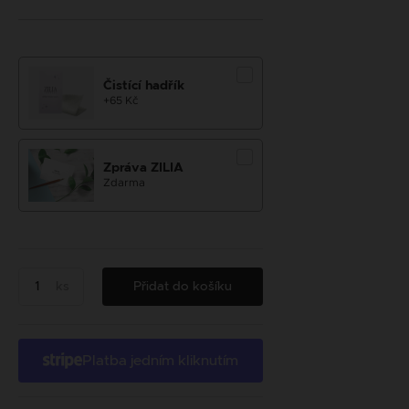
Čistící hadřík
+65 Kč
Zpráva ZILIA
Zdarma
ks
Přidat do košíku
Platba jedním kliknutím