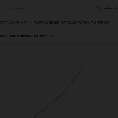
Vyhledáv
DÍTĚ
NÁVRHÁŘ
POPULÁRNÍ
SPIRITUÁLNÍ
PÁROVÉ ŠPERKY
SSENCE ABC STŘÍBRNÝ NÁHRDELNÍK