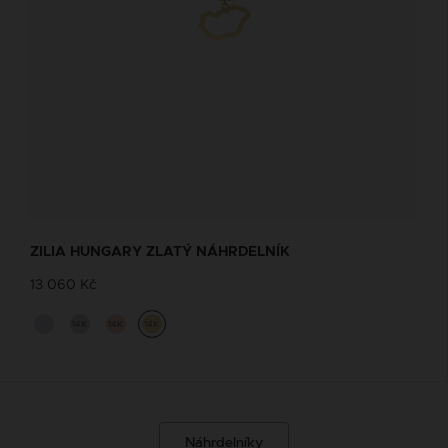
ZILIA HUNGARY ZLATÝ NÁHRDELNÍK
13 060 Kč
14K
14K
14K
Náhrdelníky