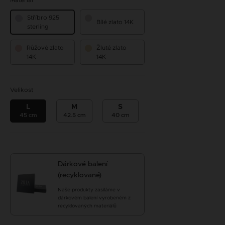
Materiál
Stříbro 925
Bílé zlato 14K
sterling
Růžové zlato
Žluté zlato
14K
14K
Velikost
L
M
S
45 cm
42.5 cm
40 cm
Dárkové balení
(recyklované)
Naše produkty zasíláme v
dárkovém balení vyrobeném z
recyklovaných materiálů