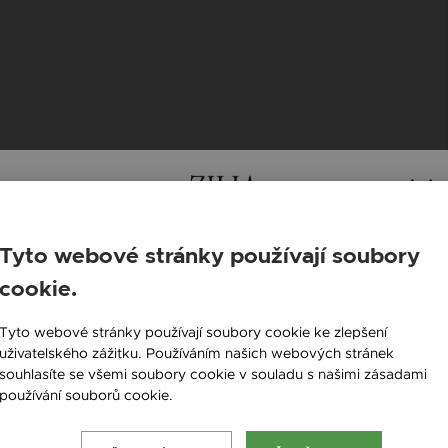
Tyto webové stránky používají soubory
LY ZAJÍMAT
cookie.
England / EN
Tyto webové stránky používají soubory cookie ke zlepšení
Česká republika / CZ
uživatelského zážitku. Používáním našich webových stránek
souhlasíte se všemi soubory cookie v souladu s našimi zásadami
Slovensko / SK
používání souborů cookie.
Více informací
Slovenija / SI