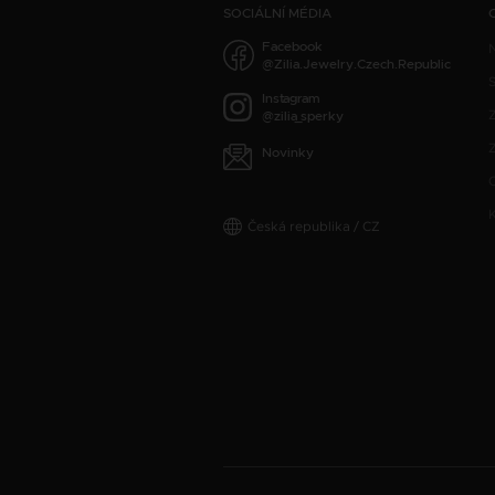
SOCIÁLNÍ MÉDIA
Facebook
@Zilia.Jewelry.Czech.Republic
S
Instagram
@zilia_sperky
Z
Novinky
Česká republika / CZ