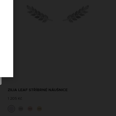
ZILIA LEAF STŘÍBRNÉ NÁUŠNICE
1 205 Kč
14K
14K
14K