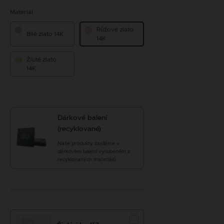
Materiál
Růžové zlato
Bílé zlato 14K
14K
Žluté zlato
14K
Dárkové balení
(recyklované)
Naše produkty zasíláme v
dárkovém balení vyrobeném z
recyklovaných materiálů