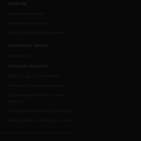
NÁVRHÁŘ
Náramkový návrhář
Náhrdelníkový návrhář
Návrhář pro náramky na kotník
ZÁKAZNICKÝ SERVIS
info@zilia.cz
ZÁKLADNÍ ZNALOSTI
Zlato, co jste o něm nevěděli
Stříbro, co jste o něm nevěděli
Co potřebujete vědět o výrobě
šperků?
Čím jsou drahé kameny výjimečné?
Nákupy šperků, údržba, tipy - rady