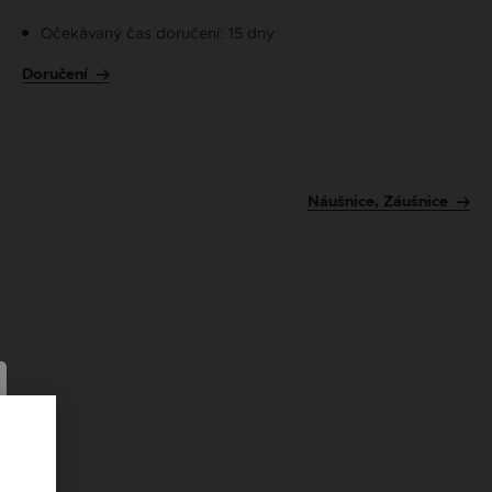
Očekávaný čas doručení: 15 dny
Doručení
Náušnice, Záušnice