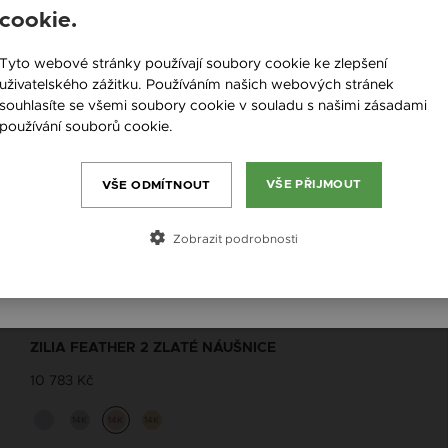
cookie.
England / EN
Tyto webové stránky používají soubory cookie ke zlepšení
Česká republika / CZ
uživatelského zážitku. Používáním našich webových stránek
souhlasíte se všemi soubory cookie v souladu s našimi zásadami
Slovensko / SK
používání souborů cookie.
Více informací
Slovenija / SI
Magyarország / HU
VŠE PŘIJMOUT
VŠE ODMÍTNOUT
Österreich / AT
Zobrazit podrobnosti
România / RO
ZILIA FEATHER 2 ZLATÉ NÁUŠNICE
10 783 Kč
14K
14K
14K