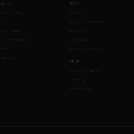
O ZILIA
ŽENY
Nové produkty
Prsteny
tyl Zilia
Náušnice, Záušnice
Zpráva ZILIA
Náramky
ákladní znalosti
Náhrdelníky
O nás
Náramky na kotník
Kontakty
MUŽI
Přívěsky, Charms
Náramky
Náhrdelníky