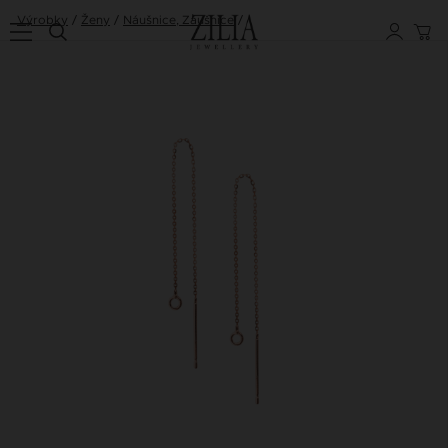
Výrobky
Ženy
Náušnice, Záušnice