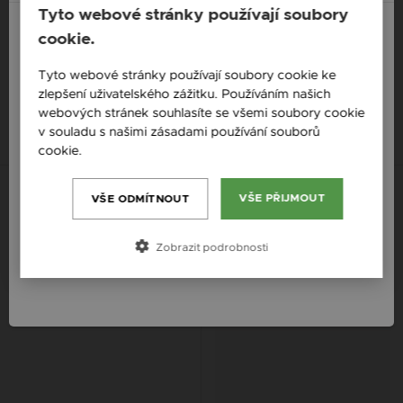
Tyto webové stránky používají soubory
Záruka
cookie.
England / EN
Tyto webové stránky používají soubory cookie ke
zlepšení uživatelského zážitku. Používáním našich
DALŠÍ PRODUKTY, KTERÉ BY VÁS
Česká republika / CZ
webových stránek souhlasíte se všemi soubory cookie
MOHLY ZAJÍMAT
Slovensko / SK
v souladu s našimi zásadami používání souborů
cookie.
Více informací
Slovenija / SI
Nová kolekce
Magyarország / HU
VŠE PŘIJMOUT
VŠE ODMÍTNOUT
Österreich / AT
Zobrazit podrobnosti
România / RO