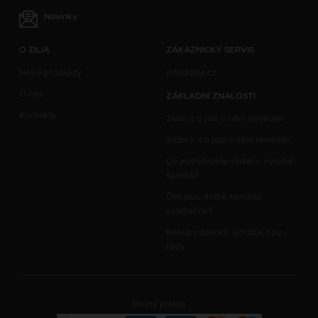
Novinky
O ZILIA
ZÁKAZNICKÝ SERVIS
Nové produkty
info@zilia.cz
O nás
ZÁKLADNÍ ZNALOSTI
Kontakty
Zlato, co jste o něm nevěděli
Stříbro, co jste o něm nevěděli
Co potřebujete vědět o výrobě
šperků?
Čím jsou drahé kameny
výjimečné?
Nákupy šperků, údržba, tipy -
rady
Druhy plateb