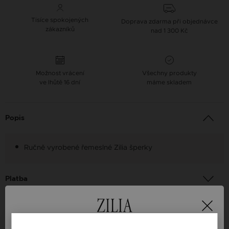
Tisíce spokojených
Doprava zdarma při objednávce
zákazníků
nad 1 300 Kč
Možnost vrácení
Všechny produkty
ve lhůtě 16 dní
máme skladem
Popis
Ručně vyrobené řemeslné Zilia šperky
Platba
Doručení