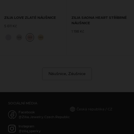
ZILIA LOVE ZLATÉ NÁUŠNICE
ZILIA SAONA HEART STŘÍBRNÉ
NÁUŠNICE
5 611 Kč
1 198 Kč
14K
14K
14K
Náušnice, Záušnice
SOCIÁLNÍ MÉDIA
Česká republika / CZ
Facebook
@Zilia.Jewelry.Czech.Republic
Instagram
@zilia_sperky