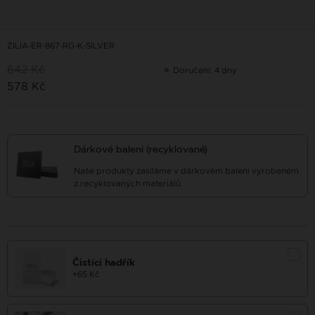
ZILIA-ER-867-RG-K-SILVER
642 Kč
Doručení: 4 dny
578 Kč
Dárkové balení (recyklované)
Naše produkty zasíláme v dárkovém balení vyrobeném
z recyklovaných materiálů
Čistící hadřík
+65 Kč