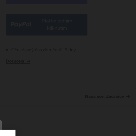
Platba jedním
kliknutím
Očekávaný čas doručení: 15 dny
Doručení
Náušnice, Záušnice