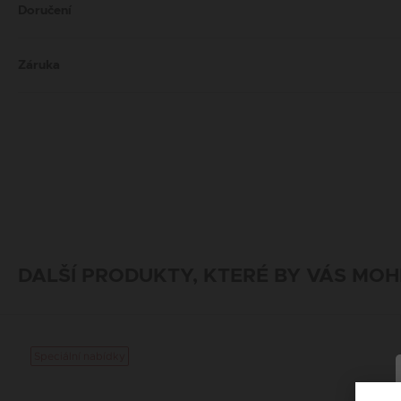
Doručení
Záruka
DALŠÍ PRODUKTY, KTERÉ BY VÁS MOH
Speciální nabídky