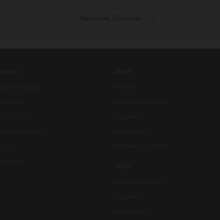
Náušnice, Záušnice
O ZILIA
ŽENY
Nové produkty
Prsteny
tyl Zilia
Náušnice, Záušnice
Zpráva ZILIA
Náramky
ákladní znalosti
Náhrdelníky
O nás
Náramky na kotník
Kontakty
MUŽI
Přívěsky, Charms
Náramky
Náhrdelníky