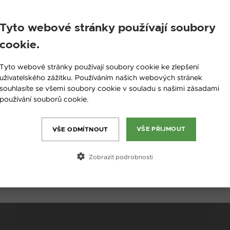
Tyto webové stránky používají soubory
cookie.
England / EN
Tyto webové stránky používají soubory cookie ke zlepšení
Česká republika / CZ
uživatelského zážitku. Používáním našich webových stránek
souhlasíte se všemi soubory cookie v souladu s našimi zásadami
Slovensko / SK
používání souborů cookie.
Více informací
Slovenija / SI
Magyarország / HU
VŠE PŘIJMOUT
VŠE ODMÍTNOUT
Österreich / AT
Zobrazit podrobnosti
România / RO