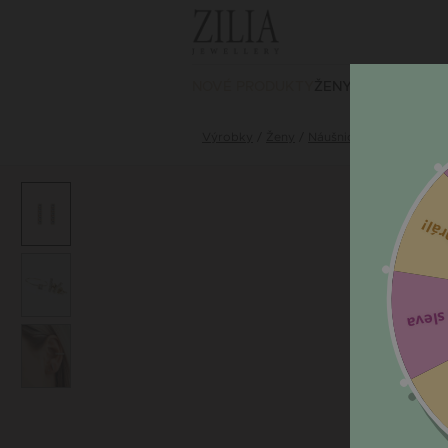
NOVÉ PRODUKTY
ŽENY
MUŽI
Výrobky
Ženy
Náušnice, Záušnice
ZI
Nev
5 % s