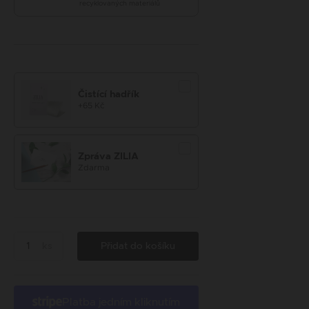
recyklovaných materiálů
Čistící hadřík
+65 Kč
Zpráva ZILIA
Zdarma
ks
Přidat do košíku
Platba jedním kliknutím