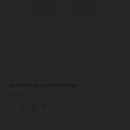
ZILIA MY STAR ZLATÉ NÁUŠNICE
5 645 Kč
14K
14K
14K