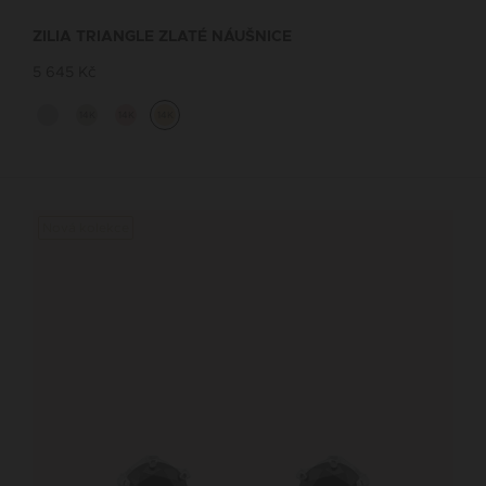
ZILIA TRIANGLE ZLATÉ NÁUŠNICE
5 645 Kč
14K
14K
14K
Nová kolekce