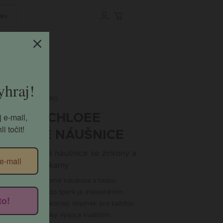
ání
 a
aj!
ZILIA-ER-266-RG
ZILIA CHLOEE
 e-mail,
ZLATÉ NÁUŠNICE
i točit!
5 růžozlaté náušnice se zirkony a
polodrahokamy
Třpytivé stříbrné náušnice s řadou
kamenů. Tento šperk je ztělesněním
elegance, dokonalý doplněk pro každou
to!
příležitost. Díky vysoce kvalitním