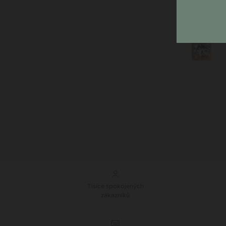
Tisíce spokojených
zákazníků