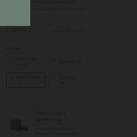
materiálům si dlouho zachovává svou
kvalitu. Kameny mají velikost od 1 mm do
2,5 mm.
7 865 Kč
Doručení: 15 dny
Materiál
Stříbro 925
Bílé zlato 14K
sterling
Růžové zlato
Žluté zlato
14K
14K
Dárkové balení
(recyklované)
Naše produkty zasíláme v
dárkovém balení vyrobeném z