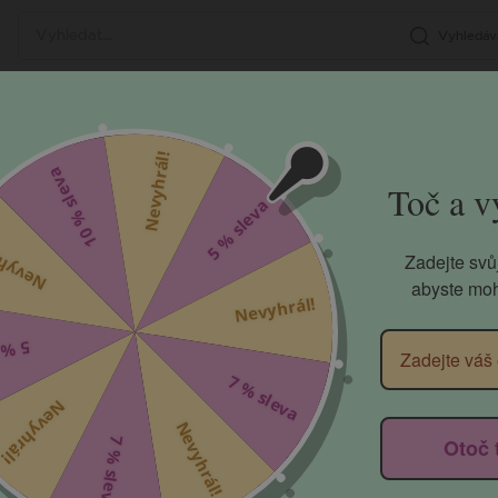
Vyhledáv
DÍTĚ
NÁVRHÁŘ
POPULÁRNÍ
SPIRITUÁLNÍ
PÁROVÉ ŠPERKY
LIA CHLOEE ZLATÉ NÁUŠNICE
Nevyhrál!
Toč
10 % sleva
5 % sleva
vyhr
yhrál!
Zadejte svůj
Nevyhrál!
abyste mohl
leva
7 % sleva
Nevyhrál!
Nevyhrál!
7 % sleva
Otoč 