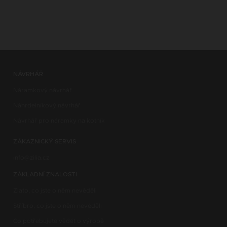
NÁVRHÁŘ
Náramkový návrhář
Náhrdelníkový návrhář
Návrhář pro náramky na kotník
ZÁKAZNICKÝ SERVIS
info@zilia.cz
ZÁKLADNÍ ZNALOSTI
Zlato, co jste o něm nevěděli
Stříbro, co jste o něm nevěděli
Co potřebujete vědět o výrobě