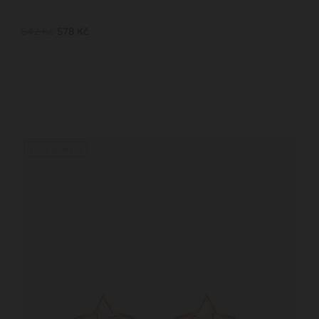
642 Kč
578 Kč
Nová kolekce