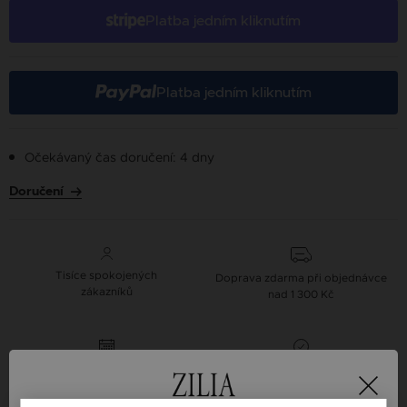
Platba jedním kliknutím
Platba jedním kliknutím
Očekávaný čas doručení: 4 dny
Doručení
Tisíce spokojených
Doprava zdarma při objednávce
zákazníků
nad 1 300 Kč
Možnost vrácení
Všechny produkty
ve lhůtě 16 dní
máme skladem