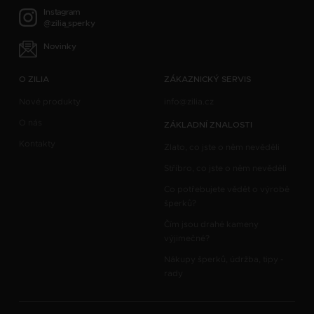
Instagram
@zilia_sperky
Novinky
O ZILIA
ZÁKAZNICKÝ SERVIS
Nové produkty
info@zilia.cz
O nás
ZÁKLADNÍ ZNALOSTI
Kontakty
Zlato, co jste o něm nevěděli
Stříbro, co jste o něm nevěděli
Co potřebujete vědět o výrobě
šperků?
Čím jsou drahé kameny
výjimečné?
Nákupy šperků, údržba, tipy -
rady