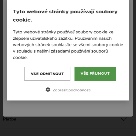
Navrhněte si vlastní Zilia náhrdelník se slovem
Tyto webové stránky používají soubory
dle Vašeho výběru
cookie.
Náhrdelníky se jmény
England / EN
Tyto webové stránky používají soubory cookie ke
zlepšení uživatelského zážitku. Používáním našich
Česká republika / CZ
webových stránek souhlasíte se všemi soubory cookie
Popis
Slovensko / SK
v souladu s našimi zásadami používání souborů
cookie.
Více informací
Dostupnost: Skladem
Slovenija / SI
Materiál: Růžové zlato
Magyarország / HU
VŠE PŘIJMOUT
VŠE ODMÍTNOUT
Ryzost: 585 / 1000
Österreich / AT
Zobrazit podrobnosti
Barva: Růžové zlato
România / RO
Určení: Žena
Platba