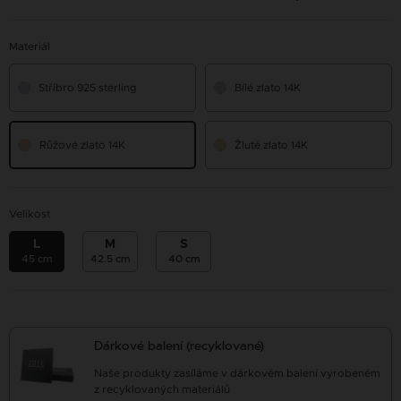
Materiál
Stříbro 925 sterling
Bílé zlato 14K
Růžové zlato 14K
Žluté zlato 14K
Velikost
L
M
S
45 cm
42.5 cm
40 cm
Dárkové balení (recyklované)
Naše produkty zasíláme v dárkovém balení vyrobeném
z recyklovaných materiálů