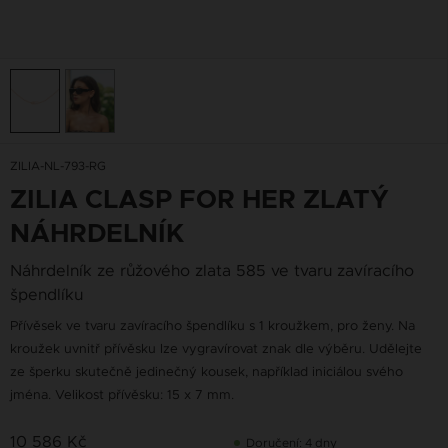
ZILIA-NL-793-RG
ZILIA CLASP FOR HER ZLATÝ
NÁHRDELNÍK
Náhrdelník ze růžového zlata 585 ve tvaru zavíracího
špendlíku
Přívěsek ve tvaru zavíracího špendlíku s 1 kroužkem, pro ženy. Na
kroužek uvnitř přívěsku lze vygravírovat znak dle výběru. Udělejte
ze šperku skutečně jedinečný kousek, například iniciálou svého
jména. Velikost přívěsku: 15 x 7 mm.
10 586 Kč
Doručení: 4 dny