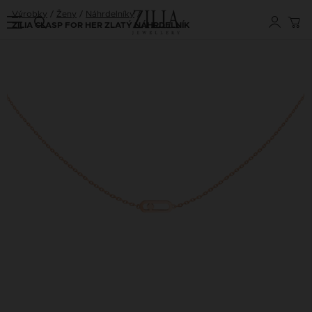
Výrobky
Ženy
Náhrdelníky
ZILIA CLASP FOR HER ZLATÝ NÁHRDELNÍK