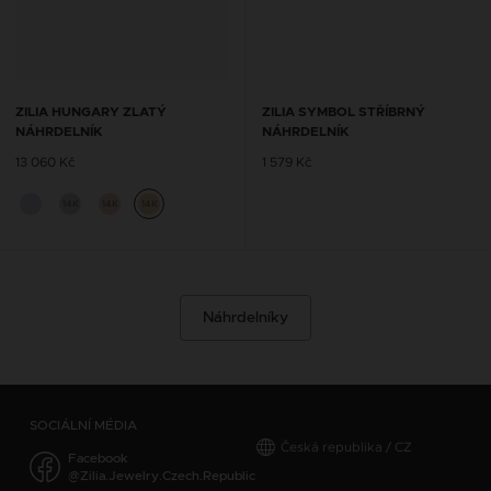
ZILIA HUNGARY ZLATÝ
ZILIA SYMBOL STŘÍBRNÝ
NÁHRDELNÍK
NÁHRDELNÍK
13 060 Kč
1 579 Kč
14K
14K
14K
Náhrdelníky
SOCIÁLNÍ MÉDIA
Česká republika / CZ
Facebook
@Zilia.Jewelry.Czech.Republic