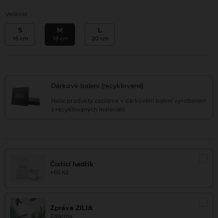
Velikost
S
M
L
16 cm
18 cm
20 cm
Dárkové balení (recyklované)
Naše produkty zasíláme v dárkovém balení vyrobeném
z recyklovaných materiálů
Čistící hadřík
+65 Kč
Zpráva ZILIA
Zdarma