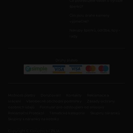
Co potřebujete vědět o výrobě
šperků?
Čím jsou drahé kameny
výjimečné?
Nákupy šperků, údržba, tipy -
rady
Druhy plateb
Možnosti platby
Doručování
Kontakty
Reklamace a
vrácení
Všeobecné obchodní podmínky
Zásady ochrany
osobních údajů
Formulář pro odstoupení od smlouvy
Reklamační Protokol
Tématické kategorie
Skupiny náramků
Skupiny s náramky na kotníky
Copyright © Klenotnictví ZILIA -