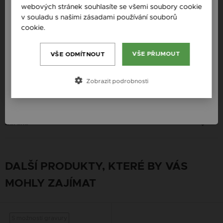
webových stránek souhlasíte se všemi soubory cookie
Klenot: Perla
Slovensko / SK
v souladu s našimi zásadami používání souborů
cookie.
Více informací
Určení: Žena
Slovenija / SI
Magyarország / HU
VŠE PŘIJMOUT
VŠE ODMÍTNOUT
Platba
Österreich / AT
Zobrazit podrobnosti
România / RO
Doručení
Záruka
DALŠÍ PRODUKTY, KTERÉ BY VÁS
MOHLY ZAJÍMAT
S možností gravury