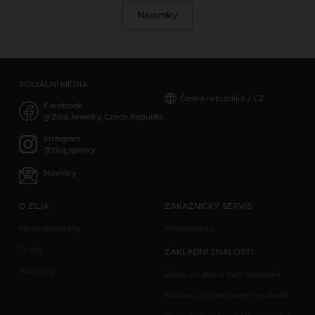
Náramky
SOCIÁLNÍ MÉDIA
Česká republika / CZ
Facebook
@Zilia.Jewelry.Czech.Republic
Instagram
@zilia_sperky
Novinky
O ZILIA
ZÁKAZNICKÝ SERVIS
Nové produkty
info@zilia.cz
O nás
ZÁKLADNÍ ZNALOSTI
Kontakty
Zlato, co jste o něm nevěděli
Stříbro, co jste o něm nevěděli