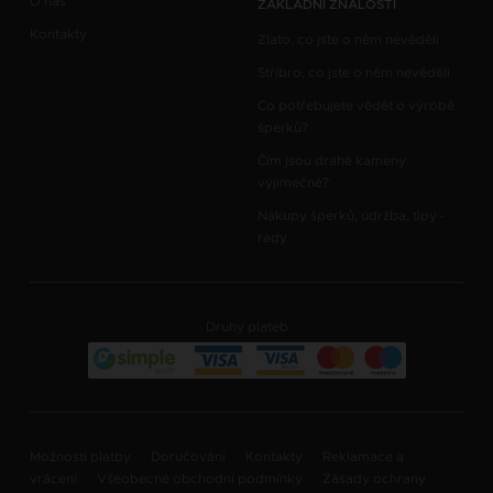
O nás
ZÁKLADNÍ ZNALOSTI
Kontakty
Zlato, co jste o něm nevěděli
Stříbro, co jste o něm nevěděli
Co potřebujete vědět o výrobě
šperků?
Čím jsou drahé kameny
výjimečné?
Nákupy šperků, údržba, tipy -
rady
Druhy plateb
Možnosti platby
Doručování
Kontakty
Reklamace a
vrácení
Všeobecné obchodní podmínky
Zásady ochrany