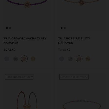
ZILIA CROWN CHAKRA ZLATÝ
ZILIA ROSELLE ZLATÝ
NÁRAMEK
NÁRAMEK
3 272 Kč
7 440 Kč
14K
14K
14K
14K
14K
14K
S možností gravury
S možností gravury
S mož