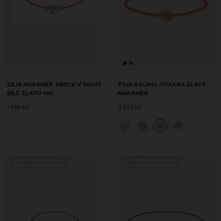
ZILIA NÁRAMEK SRDCE V SRDCI
ZILIA SACRAL CHAKRA ZLATÝ
BÍLÉ ZLATO 14K
NÁRAMEK
1 696 Kč
3 272 Kč
14K
14K
14K
S možností gravury
S možností gravury
S mož