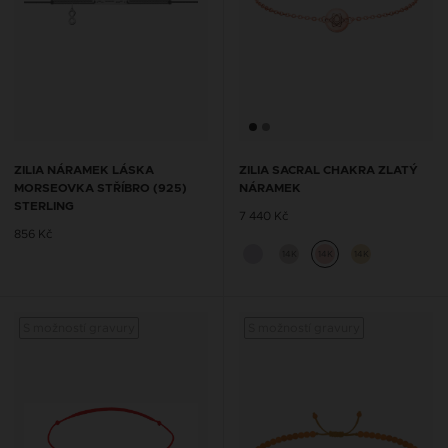
ZILIA NÁRAMEK LÁSKA
ZILIA SACRAL CHAKRA ZLATÝ
MORSEOVKA STŘÍBRO (925)
NÁRAMEK
STERLING
7 440 Kč
856 Kč
14K
14K
14K
S možností gravury
S možností gravury