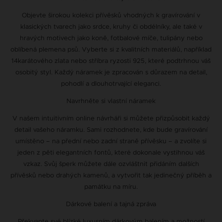
Objevte širokou kolekci přívěsků vhodných k gravírování v
klasických tvarech jako srdce, kruhy či obdélníky, ale také v
hravých motivech jako koně, fotbalové míče, tulipány nebo
oblíbená plemena psů. Vyberte si z kvalitních materiálů, například
14karátového zlata nebo stříbra ryzosti 925, které podtrhnou váš
osobitý styl. Každý náramek je zpracován s důrazem na detail,
pohodlí a dlouhotrvající eleganci.
Navrhněte si vlastní náramek
V našem intuitivním online návrháři si můžete přizpůsobit každý
detail vašeho náramku. Sami rozhodnete, kde bude gravírování
umístěno – na přední nebo zadní straně přívěsku – a zvolíte si
jeden z pěti elegantních fontů, které dokonale vystihnou váš
vzkaz. Svůj šperk můžete dále ozvláštnit přidáním dalších
přívěsků nebo drahých kamenů, a vytvořit tak jedinečný příběh a
památku na míru.
Dárkové balení a tajná zpráva
Překvapte své blízké luxusním dárkovým balením a možností