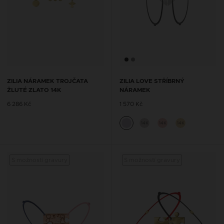
ZILIA NÁRAMEK TROJČATA
ZILIA LOVE STŘÍBRNÝ
ŽLUTÉ ZLATO 14K
NÁRAMEK
6 286 Kč
1 570 Kč
14K
14K
14K
S možností gravury
S možností gravury
S mož