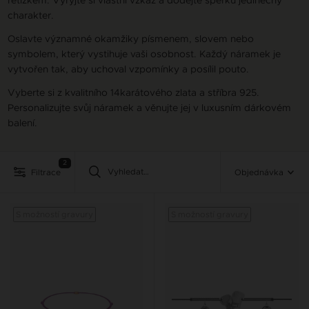
charakter.
Oslavte významné okamžiky písmenem, slovem nebo
symbolem, který vystihuje vaši osobnost. Každý náramek je
vytvořen tak, aby uchoval vzpomínky a posílil pouto.
Vyberte si z kvalitního 14karátového zlata a stříbra 925.
Personalizujte svůj náramek a věnujte jej v luxusním dárkovém
balení.
2
Filtrace
Objednávka
S možností gravury
S možností gravury
S mož