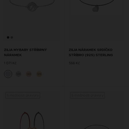
ZILIA MYBABY STŘÍBRNÝ
ZILIA NÁRAMEK SRDÍČKO
NÁRAMEK
STŘÍBRO (925) STERLING
1 071 Kč
566 Kč
14K
14K
14K
S možností gravury
S možností gravury
S mož