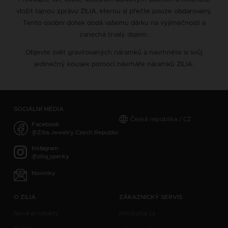
vložit tajnou zprávu ZILIA, kterou si přečte pouze obdarovaný.
Tento osobní dotek dodá vašemu dárku na výjimečnosti a
zanechá trvalý dojem.
Objevte svět gravírovaných náramků a navrhněte si svůj
jedinečný kousek pomocí návrháře náramků ZILIA.
SOCIÁLNÍ MÉDIA
Česká republika / CZ
Facebook
@Zilia.Jewelry.Czech.Republic
Instagram
@zilia_sperky
Novinky
O ZILIA
ZÁKAZNICKÝ SERVIS
Nové produkty
info@zilia.cz