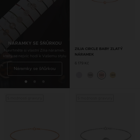
ŘETÍZKY NA KOTNÍK SE
ŠŇŮRKOU
Navrhněte si vlastní Zilia nákotník,
který se nejvíc hodí k Vašemu stylu
NÁRAMKY SE ŠŇŮRKOU
ZILIA CIRCLE BABY ZLATÝ
Navrhněte si vlastní Zilia náramek,
NÁRAMEK
který se nejvíc hodí k Vašemu stylu
Řetízky na kotník se
6 179 Kč
Náramky se šňůrkou
šňůrkou
14K
14K
14K
S možností gravury
S možností gravury
S mož