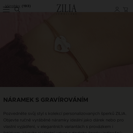
Výrobky
(193)
NÁRAMEK S GRAVÍROVÁNÍM
Pozvedněte svůj styl s kolekcí personalizovaných šperků ZILIA.
Objevte ručně vyráběné náramky ideální jako dárek nebo pro
vlastní vyjádření, v elegantních variantách s provázkem i
řetízkem. Vyryjte si vlastní vzkaz a dodejte šperku jedinečný