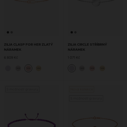
ZILIA CLASP FOR HER ZLATÝ
ZILIA CIRCLE STŘÍBRNÝ
NÁRAMEK
NÁRAMEK
6 809 Kč
1 071 Kč
14K
14K
14K
14K
14K
14K
S možností gravury
Nová kolekce
S mož
S možností gravury