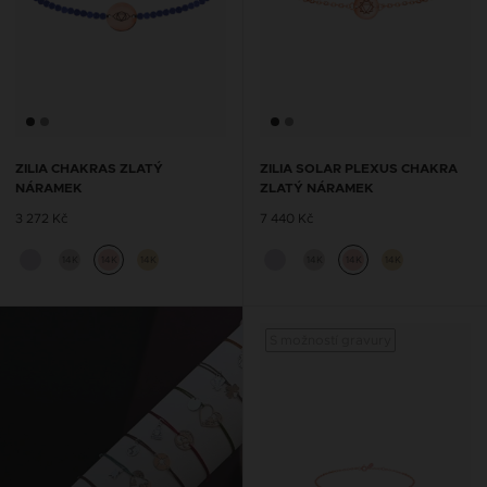
ZILIA CHAKRAS ZLATÝ
ZILIA SOLAR PLEXUS CHAKRA
NÁRAMEK
ZLATÝ NÁRAMEK
3 272 Kč
7 440 Kč
14K
14K
14K
14K
14K
14K
S možností gravury