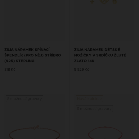
ZILIA NÁRAMEK SPÍNACÍ
ZILIA NÁRAMEK DĚTSKÉ
ŠPENDLÍK (PRO NĚJ) STŘÍBRO
NOŽIČKY V SRDÍČKU ŽLUTÉ
(925) STERLING
ZLATO 14K
818 Kč
5 529 Kč
S možností gravury
Nová kolekce
S mož
S možností gravury