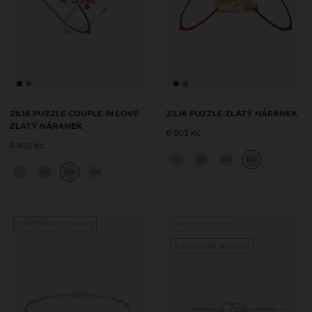
ZILIA PUZZLE COUPLE IN LOVE
ZILIA PUZZLE ZLATÝ NÁRAMEK
ZLATÝ NÁRAMEK
6 803 Kč
6 803 Kč
14K
14K
14K
14K
14K
14K
S možností gravury
Nová kolekce
S mož
S možností gravury