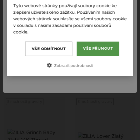
England / EN
Tyto webové stránky používají soubory cookie ke
zlepšení uživatelského zážitku. Používáním našich
Česká republika / CZ
webových stránek souhlasíte se všemi soubory cookie
Slovensko / SK
v souladu s našimi zásadami používání souborů
cookie.
Více informací
Slovenija / SI
Magyarország / HU
VŠE PŘIJMOUT
VŠE ODMÍTNOUT
ZILIA TEDDY BEAR BABY ZLATÝ
ZILIA SOLAR PLEXUS CHAKRA
14K THREAD NÁRAMEK
ZLATÝ NÁRAMEK
Österreich / AT
Zobrazit podrobnosti
2 389 Kč
3 272 Kč
România / RO
14K
14K
14K
14K
14K
14K
S možností gravury
S možností gravury