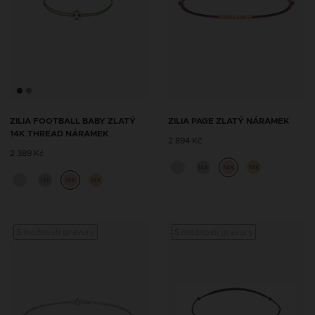
ZILIA FOOTBALL BABY ZLATÝ
ZILIA PAGE ZLATÝ NÁRAMEK
14K THREAD NÁRAMEK
2 894 Kč
2 389 Kč
14K
14K
14K
14K
14K
14K
S možností gravury
S možností gravury
S mož