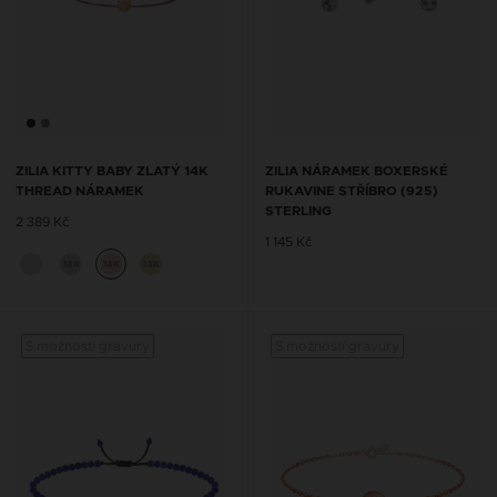
ZILIA KITTY BABY ZLATÝ 14K
ZILIA NÁRAMEK BOXERSKÉ
THREAD NÁRAMEK
RUKAVINE STŘÍBRO (925)
STERLING
2 389 Kč
1 145 Kč
14K
14K
14K
S možností gravury
S možností gravury
S mož