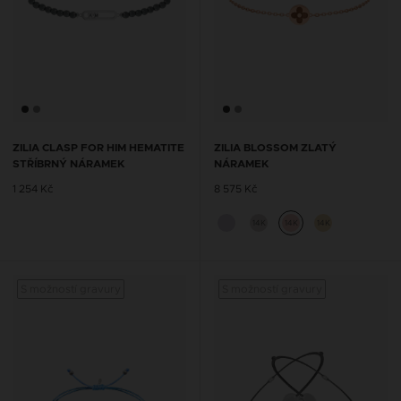
ZILIA CLASP FOR HIM HEMATITE
ZILIA BLOSSOM ZLATÝ
STŘÍBRNÝ NÁRAMEK
NÁRAMEK
1 254 Kč
8 575 Kč
14K
14K
14K
S možností gravury
S možností gravury
S mož