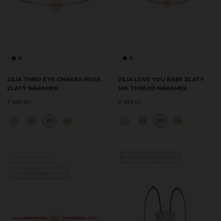
ZILIA THIRD EYE CHAKRA ROSE
ZILIA LOVE YOU BABY ZLATÝ
ZLATÝ NÁRAMEK
14K THREAD NÁRAMEK
7 440 Kč
2 389 Kč
14K
14K
14K
14K
14K
14K
Nová kolekce
S možností gravury
S možností gravury