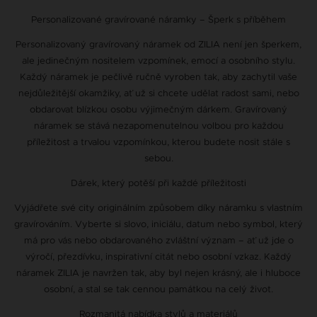
Personalizované gravírované náramky – Šperk s příběhem
Personalizovaný gravírovaný náramek od ZILIA není jen šperkem,
ale jedinečným nositelem vzpomínek, emocí a osobního stylu.
Každý náramek je pečlivě ručně vyroben tak, aby zachytil vaše
nejdůležitější okamžiky, ať už si chcete udělat radost sami, nebo
obdarovat blízkou osobu výjimečným dárkem. Gravírovaný
náramek se stává nezapomenutelnou volbou pro každou
příležitost a trvalou vzpomínkou, kterou budete nosit stále s
sebou.
Dárek, který potěší při každé příležitosti
Vyjádřete své city originálním způsobem díky náramku s vlastním
gravírováním. Vyberte si slovo, iniciálu, datum nebo symbol, který
má pro vás nebo obdarovaného zvláštní význam – ať už jde o
výročí, přezdívku, inspirativní citát nebo osobní vzkaz. Každý
náramek ZILIA je navržen tak, aby byl nejen krásný, ale i hluboce
osobní, a stal se tak cennou památkou na celý život.
Rozmanitá nabídka stylů a materiálů