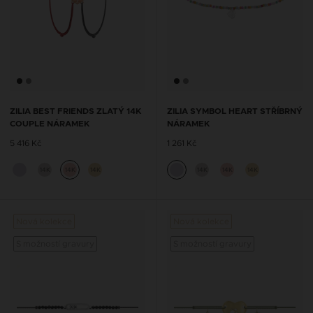
ZILIA BEST FRIENDS ZLATÝ 14K
ZILIA SYMBOL HEART STŘÍBRNÝ
COUPLE NÁRAMEK
NÁRAMEK
5 416 Kč
1 261 Kč
14K
14K
14K
14K
14K
14K
Nová kolekce
Nová kolekce
S možností gravury
S možností gravury