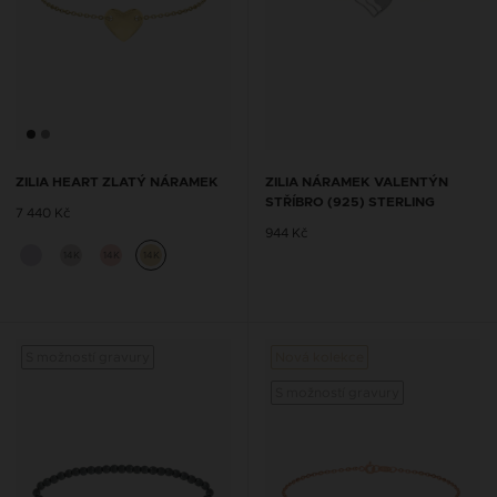
ZILIA HEART ZLATÝ NÁRAMEK
ZILIA NÁRAMEK VALENTÝN
STŘÍBRO (925) STERLING
7 440 Kč
944 Kč
14K
14K
14K
S možností gravury
Nová kolekce
S mož
S možností gravury