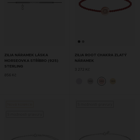
ZILIA NÁRAMEK LÁSKA
ZILIA ROOT CHAKRA ZLATÝ
MORSEOVKA STŘÍBRO (925)
NÁRAMEK
STERLING
3 272 Kč
856 Kč
14K
14K
14K
Nová kolekce
S možností gravury
S možností gravury