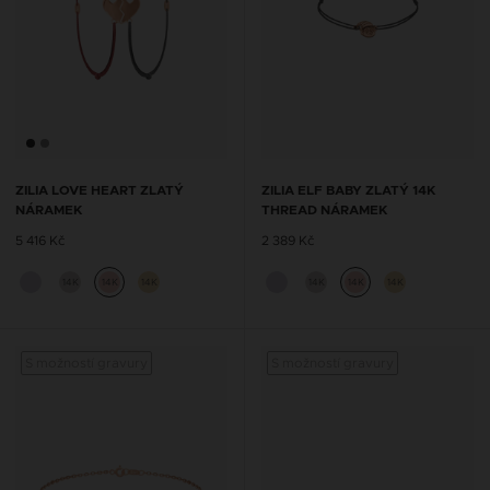
ZILIA LOVE HEART ZLATÝ
ZILIA ELF BABY ZLATÝ 14K
NÁRAMEK
THREAD NÁRAMEK
5 416 Kč
2 389 Kč
14K
14K
14K
14K
14K
14K
S možností gravury
S možností gravury
S mož