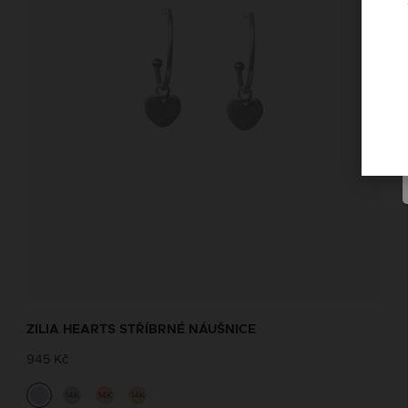
ZILIA HEARTS STŘÍBRNÉ NÁUŠNICE
945 Kč
14K
14K
14K