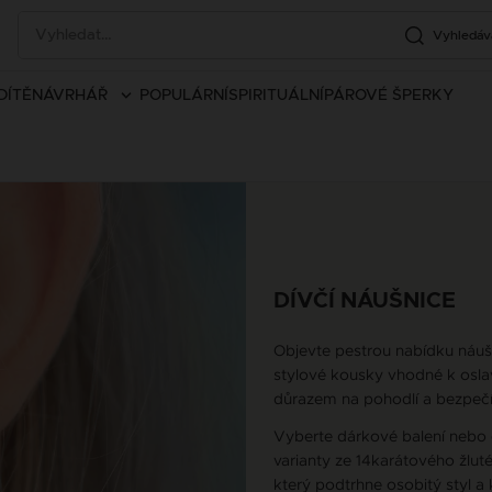
Vyhledáv
DÍTĚ
NÁVRHÁŘ
POPULÁRNÍ
SPIRITUÁLNÍ
PÁROVÉ ŠPERKY
DÍVČÍ NÁUŠNICE
Objevte pestrou nabídku náušn
stylové kousky vhodné k oslavě
důrazem na pohodlí a bezpečí,
Vyberte dárkové balení nebo
varianty ze 14karátového žluté
který podtrhne osobitý styl a 