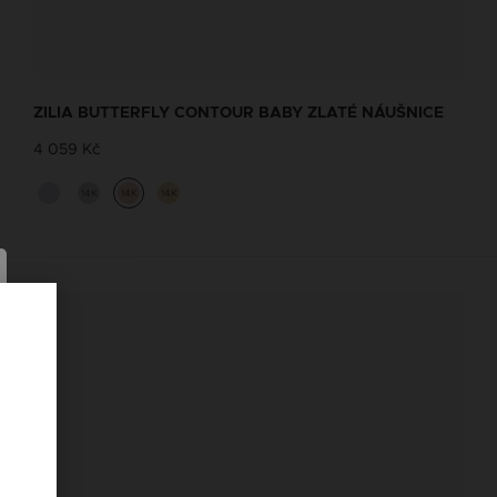
ŘETÍZKY NA KOTNÍK SE ŠŇŮRKOU
Navrhněte si vlastní Zilia nákotník,
ZILIA BUTTERFLY CONTOUR BABY ZLATÉ NÁUŠNICE
který se nejvíc hodí k Vašemu stylu
4 059 Kč
Řetízky na kotník se šňůrkou
14K
14K
14K