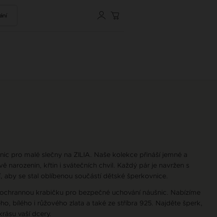
ání
ic pro malé slečny na ZILIA. Naše kolekce přináší jemné a
 narozenin, křtin i svátečních chvil. Každý pár je navržen s
 aby se stal oblíbenou součástí dětské šperkovnice.
 ochrannou krabičku pro bezpečné uchování náušnic. Nabízíme
ho, bílého i růžového zlata a také ze stříbra 925. Najděte šperk,
krásu vaší dcery.