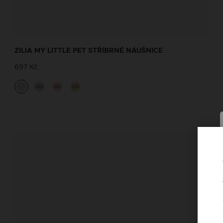
NÁHRDELNÍKY SE JMÉNY
Navrhněte si vlastní Zilia náhrdelník se
ZILIA MY LITTLE PET STŘÍBRNÉ NÁUŠNICE
slovem dle Vašeho výběru
697 Kč
Náhrdelníky se jmény
14K
14K
14K