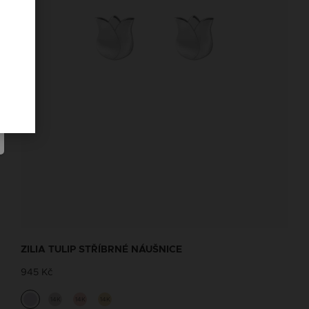
ZILIA TULIP STŘÍBRNÉ NÁUŠNICE
945 Kč
14K
14K
14K