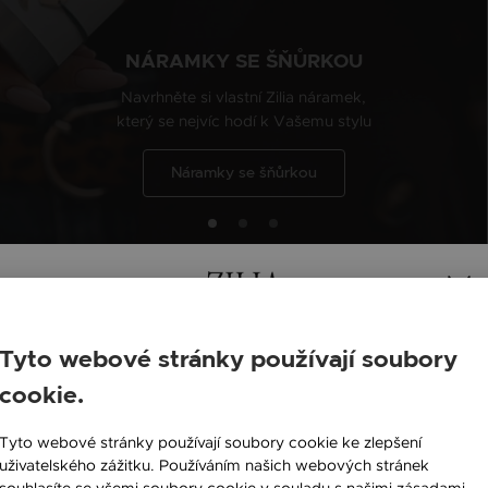
NÁRAMKY SE ŠŇŮRKOU
Navrhněte si vlastní Zilia náramek,
který se nejvíc hodí k Vašemu stylu
Náramky se šňůrkou
Nová kolekce
Tyto webové stránky používají soubory
cookie.
England / EN
Tyto webové stránky používají soubory cookie ke zlepšení
Česká republika / CZ
uživatelského zážitku. Používáním našich webových stránek