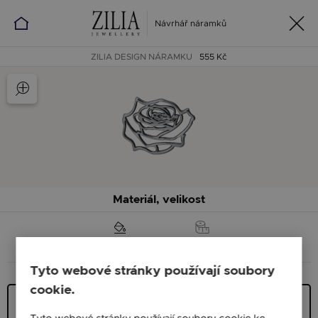
Návrhář náramků
ZILIA DESIGN NÁRAMKU
555 Kč
Materiál, velikost
MATERIÁL (BARVA)
VELIKOST
Tyto webové stránky používají soubory
cookie.
Stříbro (925) Sterling
624 Kč