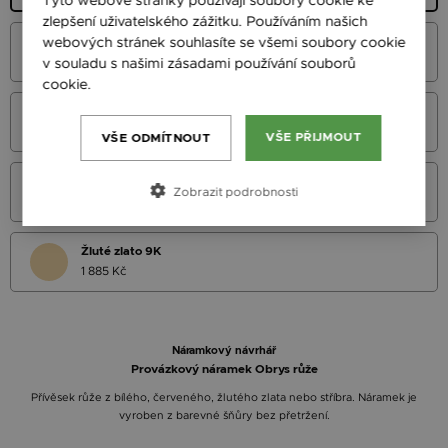
Tyto webové stránky používají soubory cookie ke
zlepšení uživatelského zážitku. Používáním našich
webových stránek souhlasíte se všemi soubory cookie
Bílé zlato 14K
2 011 Kč
v souladu s našimi zásadami používání souborů
cookie.
Více informací
Růžové zlato 14K
2 011 Kč
VŠE PŘIJMOUT
VŠE ODMÍTNOUT
Žluté zlato 14K
Zobrazit podrobnosti
2 011 Kč
Žluté zlato 9K
1 885 Kč
Náramkový návrhář
Provázkový náramek Obrys růže
Přívěsek růže z bílého, červeného, žlutého zlata nebo stříbra. Náramek je
vyroben z barevné šňůry bez přetržení.